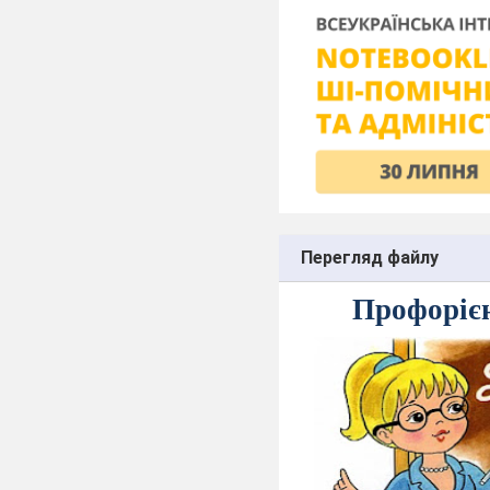
Перегляд файлу
Профоріє