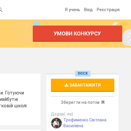
Я учень
Вхід
Реєстрація
УМОВИ КОНКУРСУ
DOCX
ЗАВАНТАЖИТИ
ти. Готуючи
 майбутні
Зберегти на потім
тковій школі
Додав(-ла)
Трофименко Світлана
Василівна