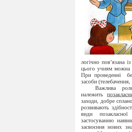
логічно пов
’
язана і
цього учням можна
При проведенні
б
засоби (телебачення,
Важлива роль
належить
позаклас
заходи, добре сплано
розвивають здібності
види позакласної
застосуванню наявн
засвоєння нових зна