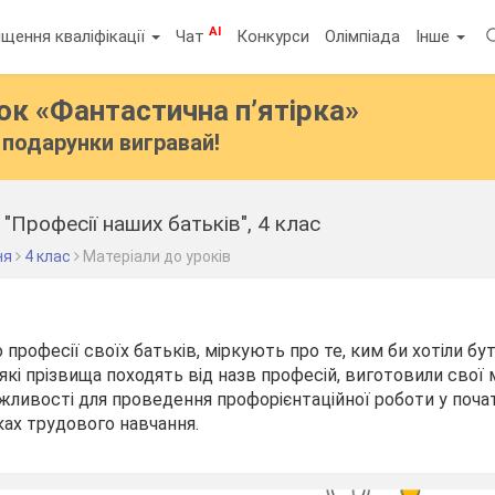
AI
щення кваліфікації
Чат
Конкурси
Олімпіада
Інше
бок
«Фантастична п’ятірка»
подарунки вигравай!
"Професії наших батьків", 4 клас
ня
4 клас
Матеріали до уроків
професії своїх батьків, міркують про те, ким би хотіли бу
, які прізвища походять від назв професій, виготовили свої
ожливості для проведення профорієнтаційної роботи у поча
ах трудового навчання.