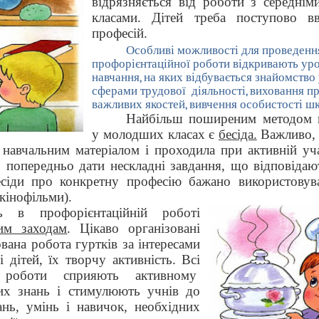
відрязняється від роботи з середні
класами. Дітей треба поступово в
професій.
Особливі можливості для проведенн
профорієнтаційної роботи відкривають ур
навчання, на яких відбувається знайомство
сферами трудової
діяльності, виховання п
важливих якостей, вивчення особистості ш
Найбільш поширеним методом п
у молодших класах є
бесіда.
Важливо, 
з навчальним матеріалом і проходила при активній уча
попередньо дати нескладні завдання, що відповідают
есіди про конкретну професію бажано використовува
 кінофільми).
 в профорієнтаційній роботі
ним заходам
. Цікаво організовані
вана робота гуртків за інтересами
 дітей, їх творчу активність. Всі
 роботи сприяють активному
их знань і стимулюють учнів до
нь, умінь і навичок, необхідних