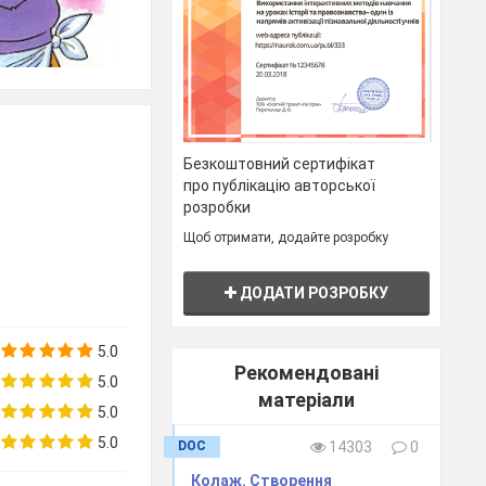
Безкоштовний сертифікат
про публікацію авторської
розробки
оступній формі
Щоб отримати, додайте розробку
 – і це одна з
колярів.
бір професії і
ДОДАТИ РОЗРОБКУ
світній рівень
ери поведінки,
5.0
и чи тата.
Рекомендовані
5.0
сь елементів
матеріали
ви професії на
5.0
5.0
DOC
14303
0
ичайно, можна
офесію. Але з
Колаж. Створення