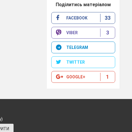
Поділитись матеріалом
ів»
33
FACEBOOK
сть
3
VIBER
их,
TELEGRAM
я,
 до
TWITTER
1
GOOGLE+
їни
нно
у)
а у
РИТИ