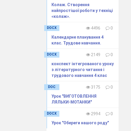
ійні
заняття в
Колаж. Створення
найпростішої роботи у техніці
«колаж».
DOCX
4496
0
Календарне планування 4
клас. Трудове навчання.
DOCX
2149
0
конспект інтегрованого уроку
з літературного читання і
трудового навчання 4 клас
DOC
3175
0
Урок "ВИГОТОВЛЕННЯ
ЛЯЛЬКИ-МОТАНКИ"
DOCX
2994
0
Урок "Обереги нашого роду"