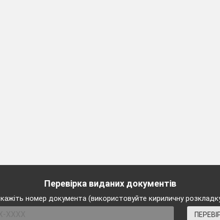
журнал «Професії наших батьк
- поглибити уявлення учнів про різноманітні
професій, про важливість і значення кожної з н
розширити знання дітей про професії свої батьків.
Розвивати допитливість, зв
’
язне мовленн
Виховувати сумліннне ставлення до праці, повагу
людей праці.
довготерміновий, частково – пошуковий.
діти усвідомлюють, що добробут нашої кра
і всіх громадян примножується працею;
в майбутньому в школярі, прагнуть сумлі
Перевірка виданих документів
працювати;
кажіть номер документа (використовуйте кириличну розкладк
розвивається працьовитість школярів, вір
ПЕРЕВІ
свої сили та бажання здобувати знання.