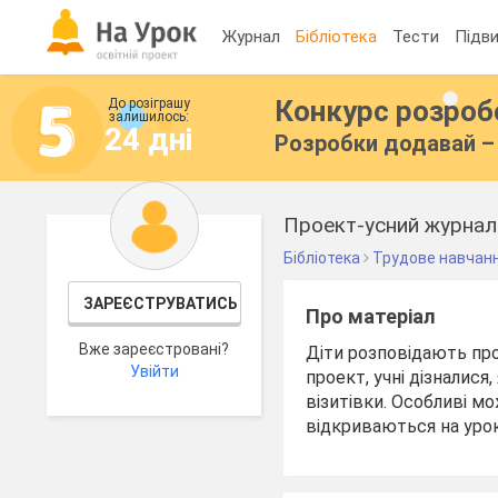
Журнал
Бібліотека
Тести
Підви
Конкурс розро
До розіграшу
залишилось:
24 дні
Розробки додавай – 
Проект-усний журнал 
Бібліотека
Трудове навчан
ЗАРЕЄСТРУВАТИСЬ
Про матеріал
Вже зареєстровані?
Діти розповідають про 
Увійти
проект, учні дізналися
візитівки. Особливі м
відкриваються на урок