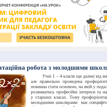
нтаційна робота з молодшими шко
Учні 1 – 4 класів ще далекі від в
але правильно проведена профорієнт
повинна стати основою, на якій у под
розвиватись професійні інтереси та н
у старших класах. Тому профорієнта
молодшими школярами
має специфіч