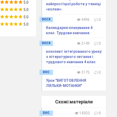
5.0
найпростішої роботи у техніці
 мову в русло,
«колаж».
5.0
и, пов
’
язані з
5.0
DOCX
4496
0
а характерний
5.0
дається впливу
Календарне планування 4
йбільшою мірою
клас. Трудове навчання.
іку, вносити в
DOCX
2149
0
ля дітей вид
конспект інтегрованого уроку
різноманітні за
з літературного читання і
трудового навчання 4 клас
по селу можна
DOC
3175
0
ивали професії
еці, лікарні,
Урок "ВИГОТОВЛЕННЯ
итсадку.
ЛЯЛЬКИ-МОТАНКИ"
льному віці
рення в дітей
Схожі матеріали
професій. Саме
ну основу для
DOC
14303
0
відомості. Для