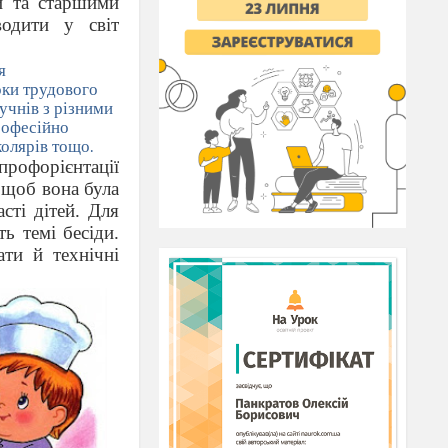
ми та старшими
водити у світ
я
оки трудового
учнів з різними
рофесійно
колярів тощо.
рофорієнтації
щоб вона була
сті дітей. Для
ь темі бесіди.
ти й технічні