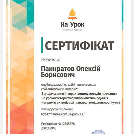
Припинили
( закінчили)
Чорногуз ( лелека, бусел, бузько)
Африка
( материк, теплий край),
робота біля
карти
(перший раз читає вчитель, другий раз – учні
пояснюють значення слів, третій раз – швидко)
Вправа на тренування зорової пам’яті.
Підкреслити слова на тему « Осінь» ( робота в
парах)
Червень, жовтень, парта, книжка, листопад,
позолотила, сумна, вересень.
Чи проходила осінь нашим краєм? Яка
вона?
Доберіть прикметники до слова осінь.
Виграє той, хто назве прикметник
останнім.