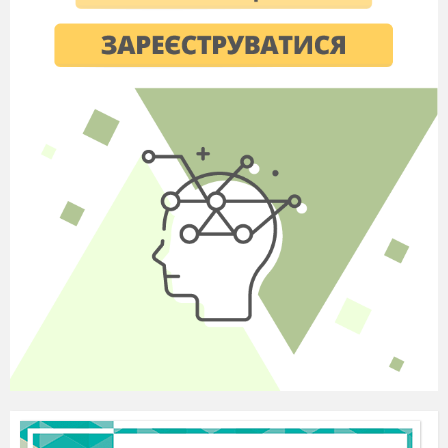
Відгадайте, якій?
Сумно в гаях блукає,
Жовті шати одягає.
Золотисту стелить постіль –
Жде сестрицю білу в гості.
Мовна розминка
Скоромовка
В темних сінях
день осінній
Пахне сіном і насінням.
Словникова робота
Брами
( ворота)
Пакував чемодан (збирав, складав)
Подалось ( полетіло, пішло)
Погубила ключі ( втратила)