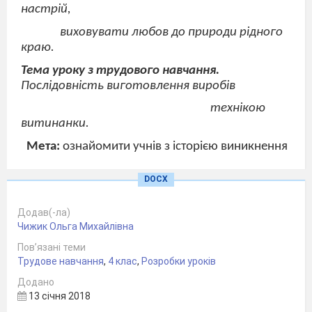
настрій,
виховувати любов до природи рідного
краю.
Тема уроку з трудового навчання.
Послідовність виготовлення виробів
технікою
витинанки.
Мета:
ознайомити учнів з історією виникнення
витинанок на Україні,
DOCX
удосконалювати навички роботи в
техніці витинанки; розвивати
Додав(-ла)
річні вміння; виховувати
Чижик Ольга Михайлівна
акуратність, наполегливість, сумлінне
Пов’язані теми
ставлення до праці; любов до
Трудове навчання
,
4 клас
,
Розробки уроків
традицій та історії нашого народу.
Додано
13 січня 2018