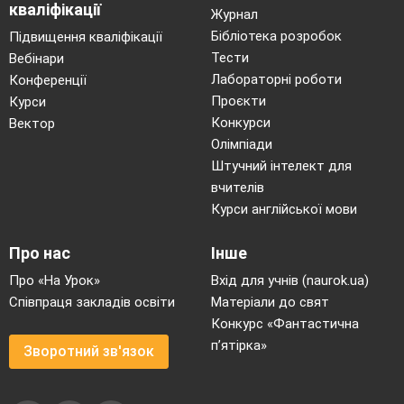
Робота над змістом вірша.
кваліфікації
Журнал
Яка тема вірша?
Бібліотека розробок
Підвищення кваліфікації
Що розповіла Ліна Костенко про осінь?
Тести
Вебінари
Які слова відображають кінець літа?
Лабораторні роботи
Прочитайте виділене речення. Яку картину
Конференції
допомагає уявити?
Проєкти
Курси
Які звуки ви почули? ( хлюп, плюсь, кап)
Конкурси
Вектор
Які художні засоби використовує автор? (
Олімпіади
олюднення, уособлення)
Штучний інтелект для
Якими словами з вірша можна підписати
вчителів
малюнок?
Курси англійської мови
Яка основна думка вірша?
Вправляння у виразному читанні вірша.
Про нас
Інше
Зверніть увагу на довжину речень, межі
речень.
Про «На Урок»
Вхід для учнів (naurok.ua)
У якому темпі читатимемо?
Співпраця закладів освіти
Матеріали до свят
Конкурс «Фантастична
( Читають частинами, «Ти – мені, я – тобі», «
п’ятірка»
Диктор телебачення». Гра
«Підніжка» :
Зворотний зв'язок
Африка, ключі, радіючи, брами, рами,
цвіркуни, перепілочки, тарілочки)