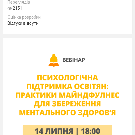
Переглядів
Обладнання:
портрет Ліни Костенко, карта
2151
світу,
картки, ножиці, клей,
Оцінка розробки
папір, зразки витинанок
Відгуки відсутні
План уроку
Організаційний момент.
Доброго ранку! – мовим за звичаєм.
Доброго ранку! – всім вам ми зичимо.
Щастя, здоров’я вам кожної днини,
Миру і злагоди вашій родині!
Реклама уроку
Довідка:
реклама – об’ява, плакат,
повідомлення, розповсюдження відомостей
про щось.
Яким ви б хотіли, щоб був урок? (
повчальним, цікавим, корисним)
Цей урок буде присвячений чудовій порі
року…