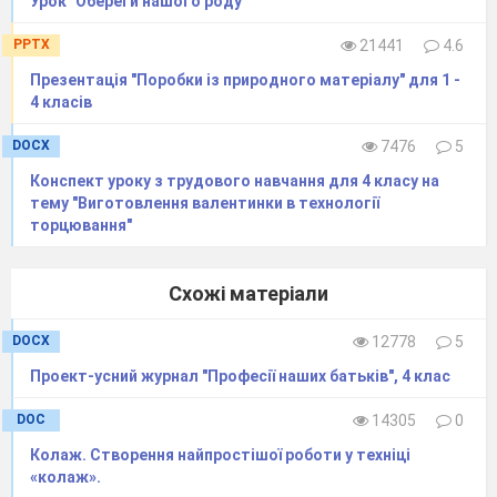
ХХ століття.
Урок "Обереги нашого роду"
Яке приладдя треба для роботи? ( папір,
PPTX
21441
4.6
ножиці)
Презентація "Поробки із природного матеріалу" для 1 -
Давайте пригадаємо правила роботи
4 класів
ножицями. ( Читають пам’ятку)
ПАМ’ЯТКА
DOCX
7476
5
Користуйся ножицями із заокругленими
Конспект уроку з трудового навчання для 4 класу на
кінцями.
тему "Виготовлення валентинки в технології
Не тримай ножиці лезами вгору.
торцювання"
Передавай ножиці кільцями вперед.
Під час різання тримай матеріал так, щоб
лезами ножиць не поранити рук.
Схожі матеріали
Практична діяльність учнів.
DOCX
12778
5
Діти вирізають яблучка, складають їх
кошик.
Проект-усний журнал "Професії наших батьків", 4 клас
Анаграми
DOC
14305
0
Дилеген
чітпри
кизка
швірі
Колаж. Створення найпростішої роботи у техніці
Твори якого жанру ми з вами читали на
«колаж».
минулих уроках?