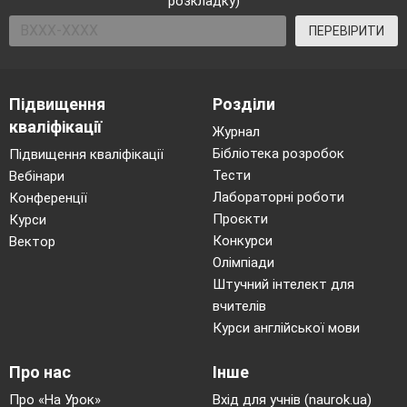
розкладку)
ПЕРЕВІРИТИ
Підвищення
Розділи
кваліфікації
Журнал
Бібліотека розробок
Підвищення кваліфікації
Тести
Вебінари
Лабораторні роботи
Конференції
Проєкти
Курси
Конкурси
Вектор
Олімпіади
Штучний інтелект для
вчителів
Курси англійської мови
Про нас
Інше
Про «На Урок»
Вхід для учнів (naurok.ua)