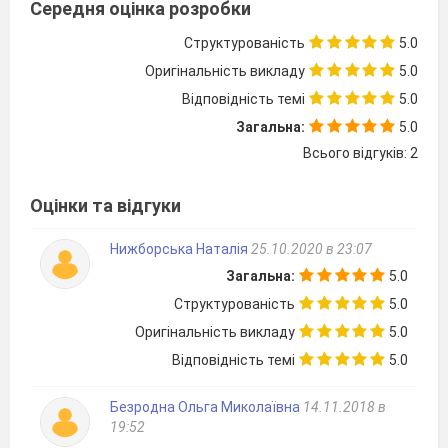
Середня оцінка розробки
рахувати. Це безглуздя. Цифри в математиці
відіграють наймізернішу, найостаннішу роль.
Структурованість
5.0
Це — найвища філософська наука, наука
Оригінальність викладу
5.0
найбільших поетів...
Відповідність темі
5.0
М.В.Остроградський
Математика – це життя.
Загальна:
5.0
Г.Ф.Вороний
Всього відгуків: 2
2. Комп
'
ютер , проектор
3. Картки із завданнями
Оцінки та відгуки
4. Таблички для суддів
5. Грамоти для нагородження
Нижборська Наталія
25.10.2020 в 23:07
Загальна:
5.0
Структурованість
5.0
Хід заходу:
Оригінальність викладу
5.0
Організаційний момент
Відповідність темі
5.0
Повідомлення
про етапи та
правила
Безродна Ольга Миколаївна
14.11.2018 в
проведення гри;
19:52