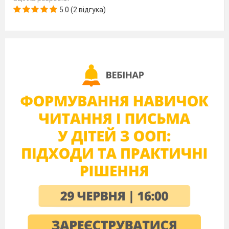
(соняшник)
5.0 (2 відгука)
На сім братів, літами всі рівні, а іменами
різні.Відгадай, – хто ми?
(дні тижня)
Стоїть дуб, а на нім дванадцять гіль, а на
кожній гілці по чотири гнізда, а в
кожному гнізді по семеро пташенят.
(рік,пора року,
місяць,
тиждень)
У місті - двенадцять ринків, на кожному
ринку - по тридцять людей, у кожного -
по двадцять чотири дитини.
(рік)
Чотири брати, всі Кіндрати, ввесь світ
оббіжать і один другого не дожене.
(колеса на возі, машині)
http://zagadki.org.ua/ua/riddles/kids/
Конкурс «Уважний математик»
(Знайти суму усіх чисел, які
зустрічаються у
відео фрагменті про
Україну
)
https://www.youtube.com/watch?