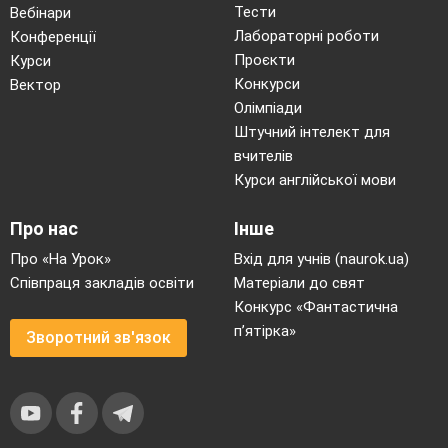
найкращий 55 золотих, і ціна від одного до
Тести
Вебінари
другого коня весь час піднімається на 3
Лабораторні роботи
Конференції
золотих. Питаємо: скільки ж усього було
Проєкти
Курси
коней?
Конкурси
Вектор
Відповідь:
1
8
Олімпіади
(розв
’
язуємо
за формулою
п-го
члена
Штучний інтелект для
арифметичної
прогресії)
вчителів
Курси англійської мови
Конкурс вболівальників (Математична
абетка)
Про нас
Інше
Назвати математичний термін на вказану літеру
алфавіту:
Про «На Урок»
Вхід для учнів (naurok.ua)
Співпраця закладів освіти
Матеріали до свят
Наприклад, А – абсциса
Конкурс «Фантастична
Б – бісектриса
п’ятірка»
Зворотний зв'язок
В – від
’
ємник
Г – градус
Д – добуток