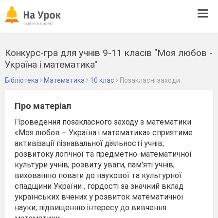
Tog
navi
Конкурс-гра для учнів 9-11 класів "Моя любов -
Україна і математика"
Бібліотека
Математика
10 клас
Позакласні заходи
Про матеріал
Проведення позакласного заходу з математики
«Моя любов – Україна і математика» сприятиме
активізації пізнавальної діяльності учнів;
розвитоку логічної та предметно-математичної
культури учнів; розвиту уваги, пам'яті учнів;
вихованню поваги до наукової та культурної
спадщини України , гордості за значний вклад
українських вчених у розвиток математичної
науки; підвищенню інтересу до вивчення