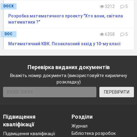
DOCX
3212
5
Розробка математичного проекту "Хто вони, світила
математики ?"
DOC
6358
5
По вертикалі:
Математичний КВК. Позакласний захід у 10-му класі
1). Знайти добуток числа, місяця та року
народження нашої держави.
(24*8*1991=38
2
272)
Перевірка виданих документів
2). Обчислити: 1+2+3+…+98+99+100 .
Вкажіть номер документа (використовуйте кириличну
розкладку)
Відповідь: 5
0
50
ПЕРЕВІРИТИ
3) 2 + 2
+ 2
+ … + 2
+ 600
2
3
10
Відповідь: 2
6
46
Підвищення
Розділи
4).
Задача Феофана Прокоповича.
Якась
кваліфікації
людина
має багато коней, і всім їм різна ціна.
Журнал
Найгірший кінь коштує 4 золотих, а
Бібліотека розробок
Підвищення кваліфікації