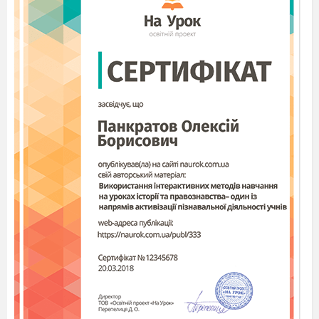
західноукраїнських землях, дійсн
им
член
ом
Наукового Товариства ім. Т.
Шевченка з 1927р.
? (М.О.Зарицький)
Він р
озв'язав п'яту узагальнену проблему
Гільберта, одну з найскладніших в
сучасній алгебрі. Важливі результати
дістав в теорії цифрових автоматів, в
галузі застосувань обчислювальної
техніки в керівництві виробничими
процесами та економіці. Під його
керівництвом були створені універсальні
електронно-обчислювальні машини
"Київ", "Дніпро", серії машин „Мир” та
інші ЕОМ.
Хто це? (В.М.Глушков)
Він по праву вважався керівником школи
з нелінійної механіки, родоначальниками
якої в 30-ті роки ХХ сторіччя були
академіки М.М.Крилов та
М.М.Боголюбов. Він також автор більш
ніж 750 наукових праць, серед яких 53
монографії, виданих багатьма мовами