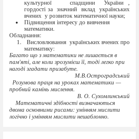
культурної
спадщини
України ,
гордості за
значний
вклад
українських
вчених
у розвиток математичної науки;
Підвищення інтересу до вивчення
математики.
Обладнання:
Висловлювання українських вчених про
математику:
Багато що з математики не лишається в
пам'яті, але коли зрозумієш її, тоді легко при
нагоді згадати призабуте.
М.В.Остроградський
Розумова праця на уроках математики —
пробний камінь мислення.
В. О. Сухомлинський
Математичні здібності визначаються
двома основними рисами: умінням мислити
логічно і умінням мислити нешаблонно.
В.І.Шевченко
Всі гадають, ніби математика — наука
суха, що полягає вона тільки в умінні