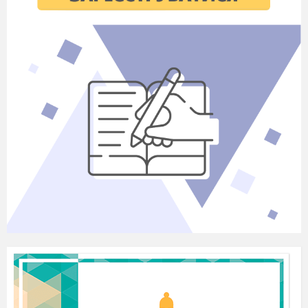
v=hDb9WxPs5TA
3+5+105+1960+1
000
000+1225+2+3+1934+20+216+1+1853+1=1
Конкурс капітанів на тему: «Творці
математики з України»
(запитання про математиків з України)
http://formula.co.ua/uploads/pdf/mathematicia
https://docs.google.com/presentation/d/1KP
hl=ru#slide=id.p4
Н
аукові твори
якого українського
математики
прислужилися до винаходу
першого в світі електронного
комп'ютера
? (
М. Кравчук
)
Кого М.Кравчук назвав
«о
сновоположник
ом
математичної
культури нашого народу
»?
(В.Й.Левицький)
Хто був
одн
им
з фундаторів української
математичної культури на