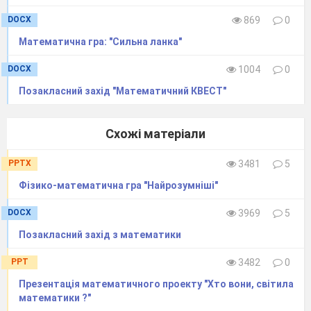
10 книг із різних розділів математики
(алгебра і теорія чисел, теорія функцій
DOCX
869
0
дійсної і комплексної змінних, теорія
Математична гра: "Сильна ланка"
диференціальних та інтегральних
рівнянь, теорія ймовірностей і
DOCX
1004
0
математична статистика, історія
математики тощо.) Назвіть цього
Позакласний захід "Математичний КВЕСТ"
вченого. (М.П.Кравчук)
Схожі матеріали
Конкурс кросвордів
PPTX
3481
5
(розв’язавши
числовий
кросворд,
по
Фізико-математична гра "Найрозумніші"
горизонталі
дістанемо
число, що дорівнює
висоті
г.Говерли
- 2061
)
DOCX
3969
5
Позакласний захід з математики
PPT
3482
0
Презентація математичного проекту "Хто вони, світила
математики ?"