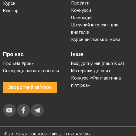
Проєкти
Курси
Конкурси
Вектор
Олімпіади
Штучний інтелект для
вчителів
Курси англійської мови
Про нас
Інше
Про «На Урок»
Вхід для учнів (naurok.ua)
Співпраця закладів освіти
Матеріали до свят
Конкурс «Фантастична
п’ятірка»
Зворотний зв'язок
© 2017-2026, ТОВ «ОСВІТНІЙ ЦЕНТР «НА УРОК»