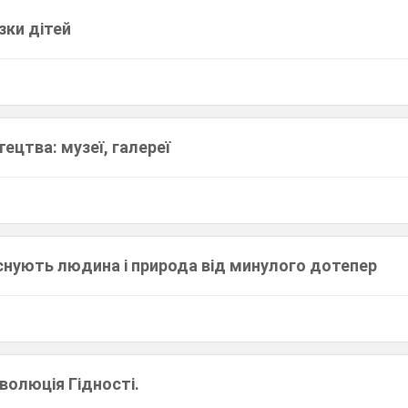
зки дітей
цтва: музеї, галереї
віснують людина і природа від минулого дотепер
волюція Гідності.