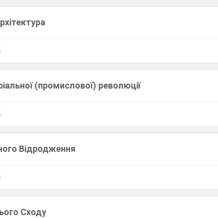
рхітектура
5
іальної (промислової) революції
5
ного Відродження
5
нього Сходу