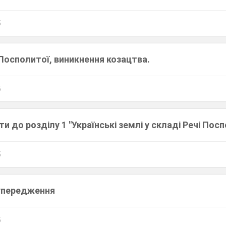
5
Посполитої, виникнення козацтва.
5
ти до розділу 1 "Українські землі у складі Речі Пос
5
упередження
5