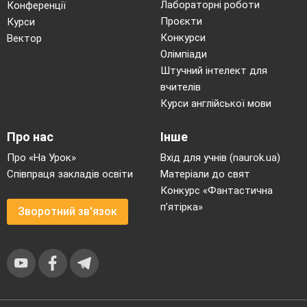
Лабораторні роботи
Конференції
Проєкти
Курси
Конкурси
Вектор
Олімпіади
Штучний інтелект для
вчителів
Курси англійської мови
Про нас
Інше
Про «На Урок»
Вхід для учнів (naurok.ua)
Співпраця закладів освіти
Матеріали до свят
Конкурс «Фантастична
п’ятірка»
Зворотний зв'язок