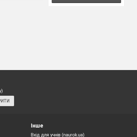
у)
РИТИ
Інше
Вхід для учнів (naurok.ua)