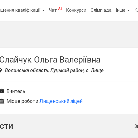
AI
щення кваліфікації
Чат
Конкурси
Олімпіада
Інше
Слайчук Ольга Валеріївна
Волинська область, Луцький район, с. Лище
Вчитель
Місце роботи
Лищенський ліцей
ести
З