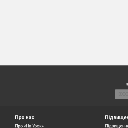
В
Про нас
Підвищен
Про «На Урок»
Підвищення