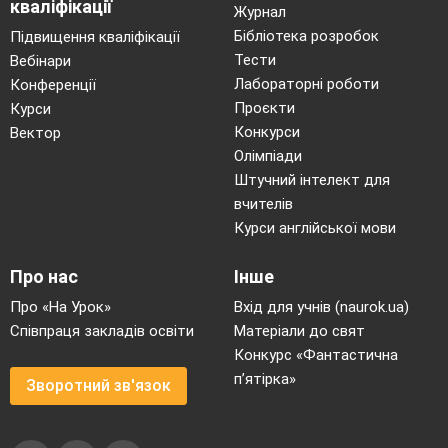
кваліфікації
Журнал
Бібліотека розробок
Підвищення кваліфікації
Тести
Вебінари
Лабораторні роботи
Конференції
Проєкти
Курси
Конкурси
Вектор
Олімпіади
Штучний інтелект для
вчителів
Курси англійської мови
Про нас
Інше
Про «На Урок»
Вхід для учнів (naurok.ua)
Співпраця закладів освіти
Матеріали до свят
Конкурс «Фантастична
п’ятірка»
Зворотний зв'язок