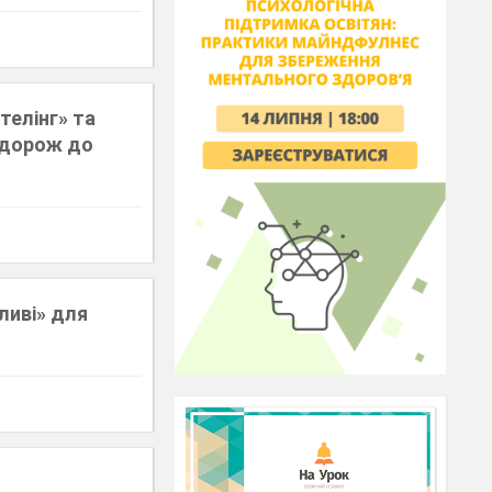
телінг» та
одорож до
жливі» для