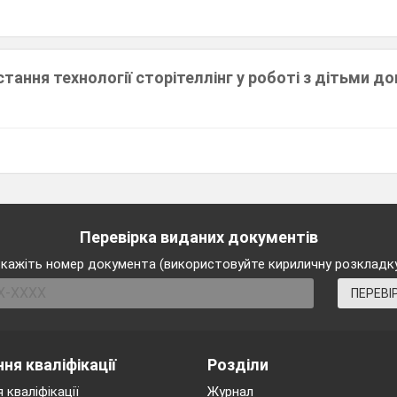
тання технології сторітеллінг у роботі з дітьми д
Перевірка виданих документів
кажіть номер документа (використовуйте кириличну розкладк
ПЕРЕВІ
ня кваліфікації
Розділи
 кваліфікації
Журнал