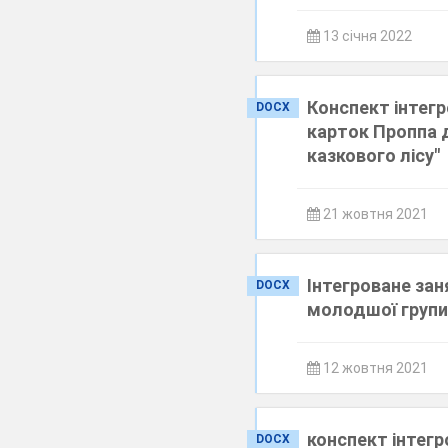
13 січня 2022
Конспект інтегр
DOCX
карток Проппа 
казкового лісу"
21 жовтня 2021
Інтегроване заня
DOCX
молодшої груп
12 жовтня 2021
конспект інтег
DOCX