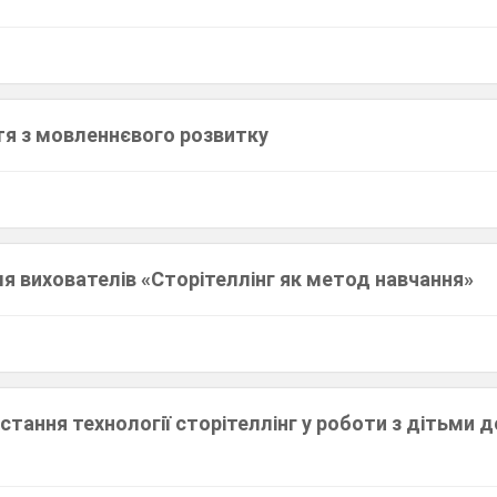
тя з мовленнєвого розвитку
я вихователів «Сторітеллінг як метод навчання»
стання технології сторітеллінг у роботи з дітьми 