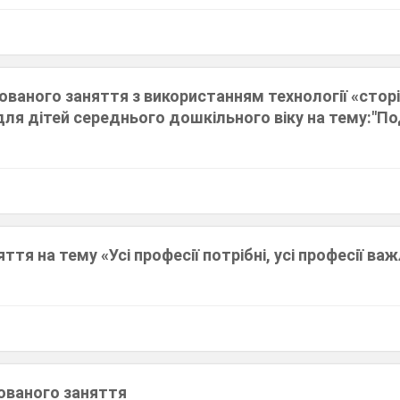
ованого заняття з використанням технології «сторі
для дітей середнього дошкільного віку на тему:"П
ття на тему «Усі професії потрібні, усі професії ва
и
рованого заняття