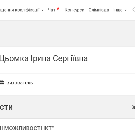
AI
щення кваліфікації
Чат
Конкурси
Олімпіада
Інше
Цьомка Ірина Сергіївна
вихователь
ести
З
НІ МОЖЛИВОСТІ ІКТ"