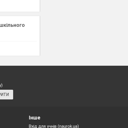
ошкільного
у)
РИТИ
Інше
Вхід для учнів (naurok.ua)