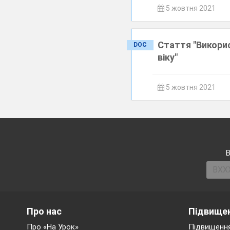
5 жовтня 2021
Стаття "Викорис
DOC
віку"
5 жовтня 2021
В
Про нас
Підвищен
Про «На Урок»
Підвищення