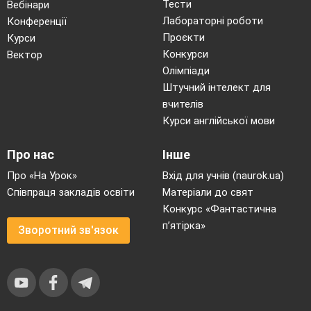
Тести
Вебінари
Лабораторні роботи
Конференції
Проєкти
Курси
Конкурси
Вектор
Олімпіади
Штучний інтелект для
вчителів
Курси англійської мови
Про нас
Інше
Про «На Урок»
Вхід для учнів (naurok.ua)
Співпраця закладів освіти
Матеріали до свят
Конкурс «Фантастична
п’ятірка»
Зворотний зв'язок