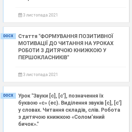
3 листопада 2021
Стаття "ФОРМУВАННЯ ПОЗИТИВНОЇ
DOCX
МОТИВАЦІЇ ДО ЧИТАННЯ НА УРОКАХ
РОБОТИ З ДИТЯЧОЮ КНИЖКОЮ У
ПЕРШОКЛАСНИКІВ"
3 листопада 2021
Урок "Звуки [c], [c’], позначення їх
DOCX
буквою «с» (ес). Виділення звуків [c], [c’]
у словах. Читання складів, слів. Робота
з дитячою книжкою «Солом’яний
бичок»."