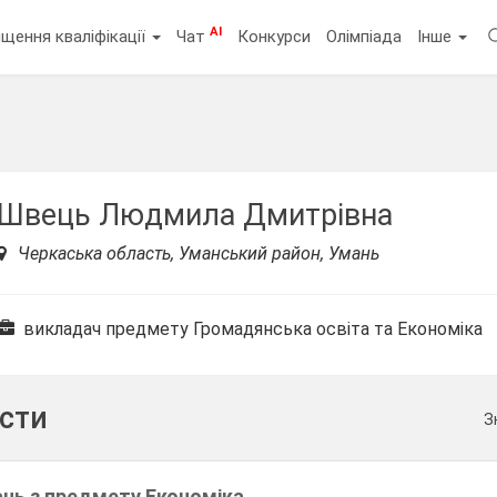
AI
щення кваліфікації
Чат
Конкурси
Олімпіада
Інше
Швець Людмила Дмитрівна
Черкаська область, Уманський район, Умань
викладач предмету Громадянська освіта та Економіка
ести
З
нь з предмету Економіка