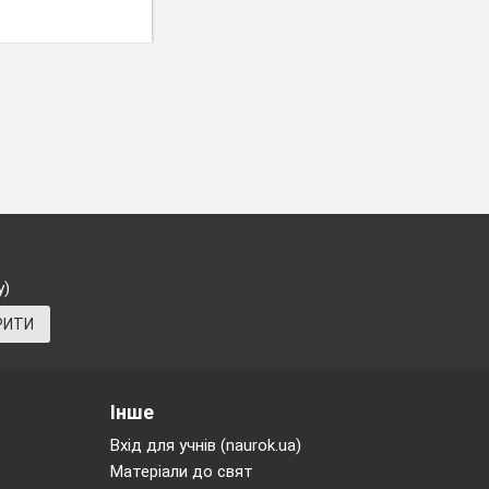
у)
РИТИ
Інше
Вхід для учнів (naurok.ua)
Матеріали до свят