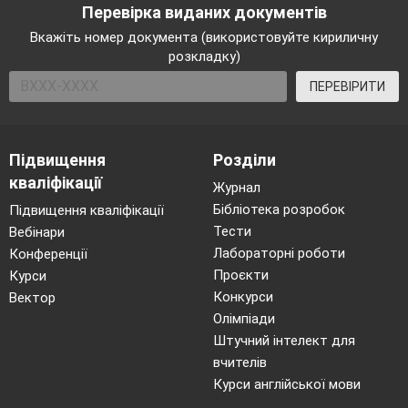
Перевірка виданих документів
Вкажіть номер документа (використовуйте кириличну
розкладку)
ПЕРЕВІРИТИ
Підвищення
Розділи
кваліфікації
Журнал
Бібліотека розробок
Підвищення кваліфікації
Тести
Вебінари
Лабораторні роботи
Конференції
Проєкти
Курси
Конкурси
Вектор
Олімпіади
Штучний інтелект для
вчителів
Курси англійської мови