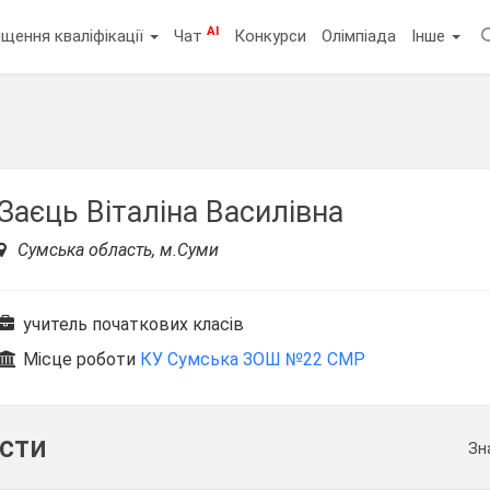
AI
щення кваліфікації
Чат
Конкурси
Олімпіада
Інше
Заєць Віталіна Василівна
Сумська область, м.Суми
учитель початкових класів
Місце роботи
КУ Сумська ЗОШ №22 СМР
ести
Зн