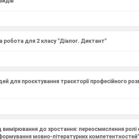
видів"
 робота для 2 класу "Діалог. Диктант"
ідей для проєктування траєкторії професійного роз
ід вимірювання до зростання: переосмислення ролі
 формування мовно-літературних компетентностей