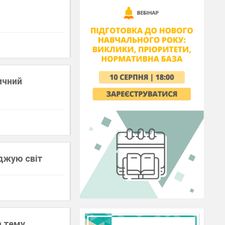
ичний
іджую світ
а тему