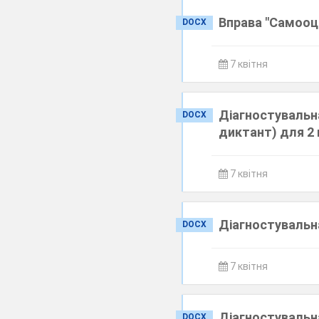
Вправа "Самооці
DOCX
7 квітня
Діагностувальн
DOCX
диктант) для 2
7 квітня
Діагностувальна
DOCX
7 квітня
Діагностувальна
DOCX