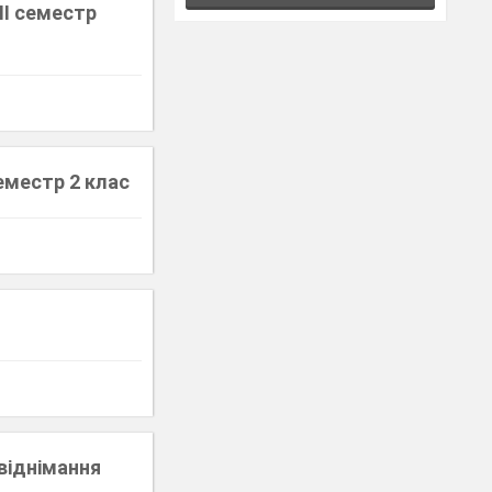
ІІ семестр
еместр 2 клас
віднімання