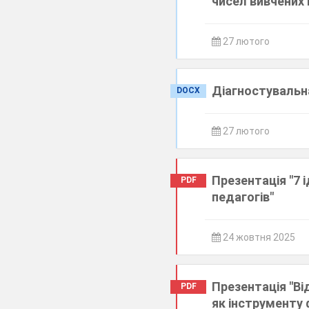
чисел вивчених 
27 лютого
Діагностувальна
DOCX
27 лютого
Презентація "7 
PDF
педагогів"
24 жовтня 2025
Презентація "В
PDF
як інструменту