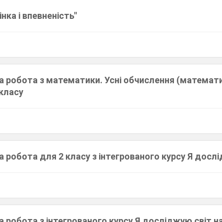
нка і впевненість"
а робота з математики. Усні обчислення (математ
 класу
 робота для 2 класу з інтегрованого курсу Я досл
 робота з інтегрованого курсу Я досліджую світ н