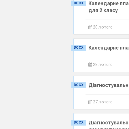
Календарне план
DOCX
для 2 класу
28 лютого
Календарне план
DOCX
28 лютого
Діагностувальна
DOCX
27 лютого
Діагностувальн
DOCX