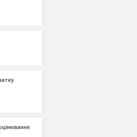
витку
 оцінювання
"