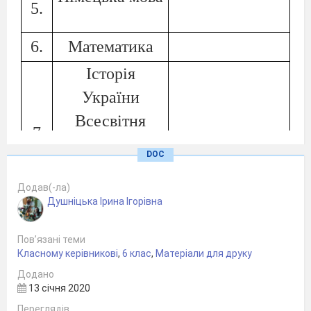
5.
6.
Математика
Історія
України
Всесвітня
7
історія
DOC
(Зведений
Додав(-ла)
курс)
Душніцька Ірина Ігорівна
9.
Географія
Пов’язані теми
10.
Біологія
Класному керівникові
,
6 клас
,
Матеріали для друку
11.
Фізкультура
Додано
13 січня 2020
12.
Інформатика
Переглядів