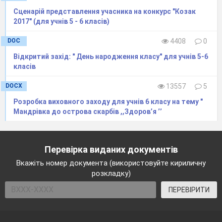
Сценарій представлення учасника на конкурс "Козак
2017" (для учнів 5 - 6 класів)
DOC
4408
0
Відкритий захід: " День народження класу" для учнів 5-6
класів
DOCX
13557
5
Розробка виховного заходу для учнів 6 класу на тему "
Мандрівка до острова скарбів ,,Здоров’я ’’
Перевірка виданих документів
Вкажіть номер документа (використовуйте кириличну
розкладку)
ПЕРЕВІРИТИ