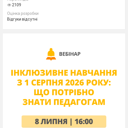
2109
13.
Музика
Оцінка розробки
Відгуки відсутні
Основи
14.
здоров’я
15.
Образотворче
мистецтво
Трудове
16.
навчання
Класний керівник
І. І. Душніцька
Підпис батьків
________________