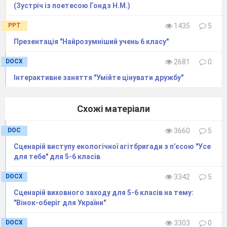
(Зустріч із поетесою Гондз Н.М.)
PPT
1435
5
Презентація "Найрозумніший учень 6 класу"
DOCX
2681
0
Інтерактивне заняття "Умійте цінувати дружбу"
Схожі матеріали
DOC
3660
5
Сценарій виступу екологічної агітбригади з п’єсою "Усе
для тебе" для 5-6 класів
DOCX
3342
5
Сценарій виховного заходу для 5-6 класів на тему:
"Вінок-оберіг для України"
DOCX
3303
0