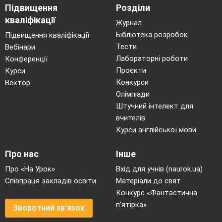
Підвищення
Розділи
кваліфікації
Журнал
Бібліотека розробок
Підвищення кваліфікації
Тести
Вебінари
Лабораторні роботи
Конференції
Проєкти
Курси
Конкурси
Вектор
Олімпіади
Штучний інтелект для
вчителів
Курси англійської мови
Про нас
Інше
Про «На Урок»
Вхід для учнів (naurok.ua)
Співпраця закладів освіти
Матеріали до свят
Конкурс «Фантастична
п’ятірка»
Зворотний зв'язок