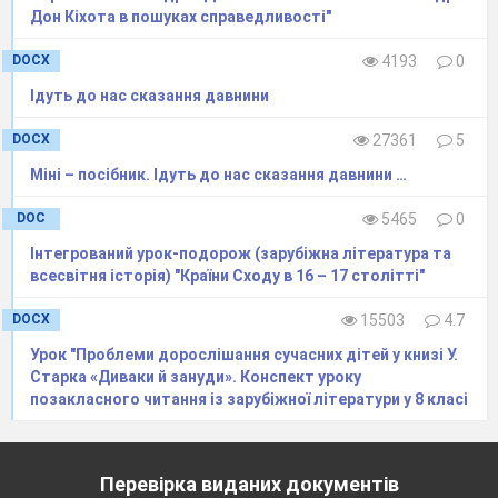
Російською
імперією
Тож тема нашого уроку
Дон Кіхота в пошуках справедливості"
прозвучить так: Просвітництво як літературна
DOCX
4193
0
епоха. Розмаїття виявів літературного життя:
виникнення і розвиток художніх напрямів,
Ідуть до нас сказання давнини
нових жанрів. Перед Вами знаходиться і
DOCX
27361
5
епіграф. Це вислів Імануіла Канта: «Май
Міні – посібник. Ідуть до нас сказання давнини …
мужність користуватися власним розумом! —
такий девіз Просвітництва».
DOC
5465
0
Тепер ми з Вами докладніше ознайомимося
Інтегрований урок-подорож (зарубіжна література та
всесвітня історія) "Країни Сходу в 16 – 17 столітті"
з новою літературною епохою –
Просвітництво, поговоримо про те, які саме
DOCX
15503
4.7
історичні умови і впливали на виникнення
Урок "Проблеми дорослішання сучасних дітей у книзі У.
даної епохи, розкриємо розмаїття виявів
Старка «Диваки й зануди». Конспект уроку
позакласного читання із зарубіжної літератури у 8 класі
літературного життя в епоху Просвітництва:
виникнення сентименталізму та розвиток
інших художніх напрямів: класицизму та
Перевірка виданих документів