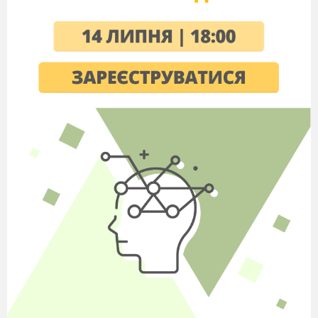
ідеологічним рухом, який позначився на різних
літературних напрямах.
Передовсім, помітне місце в
літературному житті тієї доби все ще посідав
класицизм. Його естетика і поетика впливали на
літературу всієї Європи. Щоправда,
класицистичні твори часто наповнювалися
просвітницьким змістом. Образно кажучи, у
старі міхи залили нове вино (але міхи часто не
рвалися). Так, давньогрецький сюжет про
Едіпа у однойменній класицистичній трагедії
Вольтера отримує про втіхи та насолоди життя.
Зокрема, на формування літератури рококо
відчутний вплив (своїм фантастичним
елементом, екзотикою і еротизмом) справили
казки східної збірки "Тисяча й одна ніч", яка