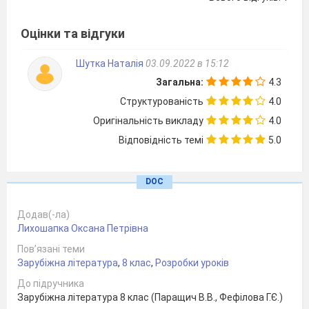
Тип уроку:
урок на основі історико –
літературного матеріалу
Оцінки та відгуки
Обладнання:
портрет Вольтера,
Ж.Ж.Русо, Д.Дідро,
Шутка Наталія
03.09.2022 в 15:12
Ш.Л.Монтеск’є, Ж.Мельє,
Загальна:
4.3
словник літературознавчих
Структурованість
4.0
термінів, диск із записом
Оригінальність викладу
4.0
слайд – шоу про епоху
Відповідність темі
5.0
просвітництва.
Епіграф:
Май
DOC
мужність користуватися власним
розумом! — такий девіз Просвітництва.
Додав(-ла)
Лихошапка Оксана Петрівна
Іммануїл Кант
Пов’язані теми
Зарубіжна література
,
8 клас
,
Розробки уроків
Зміст уроку
До підручника
І.
Актуалізація опорних знань
учнів
Зарубіжна література 8 клас (Паращич В.В., Фефілова Г.Є.)