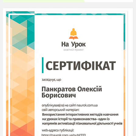
саме тоді (1707-1717) була перекладена
французом Таланом.
Надзвичайно плідно працювали також
письменники-реалісти, особливо в жанрі
роману. Батьком просвітницького
реалістичного роману вважається англієць
Даніель Дефо (автор "Робінзона", ''Молль
Флендерс" та численних інших творів). Багато
нового вніс до цього жанру також Генрі
Філдінг і багато інших письменників.
Саме у ту добу виник сентименталізм -
літературний і мистецький напрям, у творах
якого домінували почуття ("сентименти",
звідси й назва). Сентименталісти
проголошували культ природнього почуття,
природи, часто - патріархальної ідеалізації. Цей