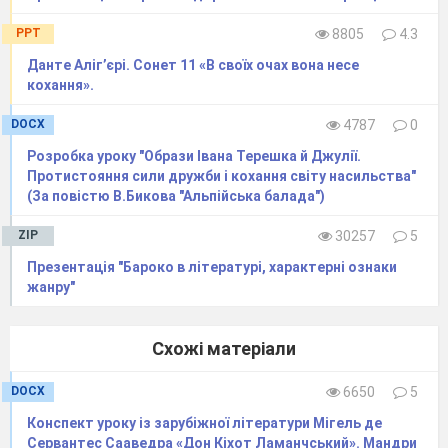
Виникають або набувають розквіту нові
літературні жанри (жанрові різновиди) -
PPT
8805
4.3
філософська повість і роман виховання.
Данте Аліг’єрі. Сонет 11 «В своїх очах вона несе
II.
Повідомлення теми і мети уроку
кохання».
Доба просвітництва – це історичний
DOCX
4787
0
відрізок часу, хронологічні межі якого
Розробка уроку "Образи Івана Терешка й Джулії.
прийнято окреслювати двома європейськими
Протистояння сили дружби і кохання світу насильства"
(За повістю В.Бикова "Альпійська балада")
революціями - в Англії і Франції.Появу
просвітницького світогляду підготував
ZIP
30257
5
бурхливий розвиток природничих наук,
Презентація "Бароко в літературі, характерні ознаки
математики,астрономії,фізики.Просвітництво
жанру"
зародилося практично одночасно в країнах
Західної Європи: Британії, Франції,
Схожі матеріали
Нідерландах, Німеччині, Іспанії, Італії,
DOCX
6650
5
Португалії, але швидко поширилося у всій
Європі, включно з Річчю Посполитою і
Конспект уроку із зарубіжної літератури Мігель де
Сервантес Сааведра «Дон Кіхот Ламанчський». Мандри