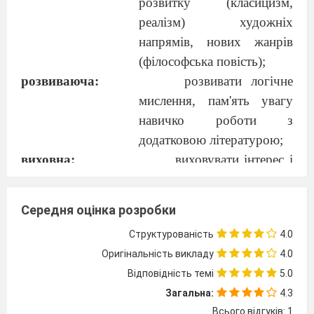
розвитку (класицизм,
реалізм) художніх
напрямів, нових жанрів
(філософська повість);
розвиваюча:
розвивати логічне
мислення, пам'ять увагу
навичко роботи з
додатковою літературою;
виховна:
виховувати інтерес і
повагу учнів до творів
митців епохи
Середня оцінка розробки
Просвітництва, формувати
Структурованість
4.0
цілісне сприйняття
Оригінальність викладу
4.0
світової культури,
Відповідність темі
5.0
толерантне ставлення до
Загальна:
4.3
думки інших людей.
Всього відгуків: 1