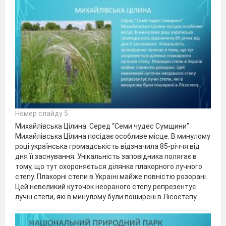
Номер слайду 5
Михайлівська Цілина. Серед “Семи чудес Сумщини”
Михайлівська Цілина посідає особливе місце. В минулому
році українська громадськість відзначила 85-річчя від
дня її заснування. Унікальність заповідника полягає в
тому, що тут охороняється ділянка плакорного лучного
степу. Плакорні степи в Україні майже повністю розорані.
Цей невеликий куточок неораного степу репрезентує
лучні степи, які в минулому були поширені в Лісостепу.