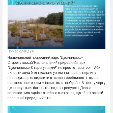
Номер слайду 6
Національний природний парк “Деснянсько-
Старогутський”Національний природний парк
“Деснянсько-Старогутський” не просто територія. Аби
скласти хоча б мінімальне уявлення про цю перлину
природи, варто виділити її головні особливості, те, що
вирізняє парк з-поміж інших, які є на Україні. В першу чергу
це стосується багатства водних ресурсів. Десна
залишається однією з небагатьох річок, що зберігає свій
первісний природний стан.