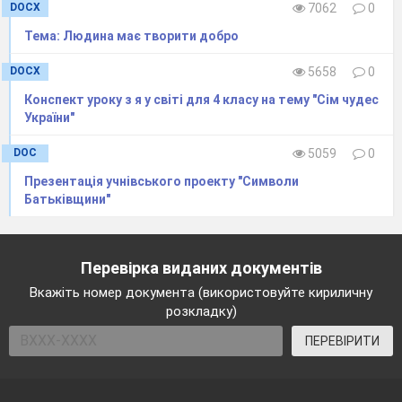
DOCX
7062
0
Тема: Людина має творити добро
DOCX
5658
0
Конспект уроку з я у світі для 4 класу на тему "Сім чудес
України"
DOC
5059
0
Презентація учнівського проекту "Символи
Батьківщини"
Перевірка виданих документів
Вкажіть номер документа (використовуйте кириличну
розкладку)
ПЕРЕВІРИТИ