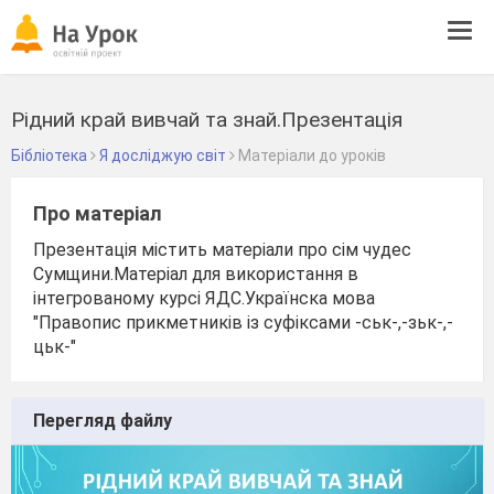
Tog
navi
Рідний край вивчай та знай.Презентація
Бібліотека
Я досліджую світ
Матеріали до уроків
Про матеріал
Презентація містить матеріали про сім чудес
Сумщини.Матеріал для використання в
інтегрованому курсі ЯДС.Українска мова
"Правопис прикметників із суфіксами -ськ-,-зьк-,-
цьк-"
Перегляд файлу