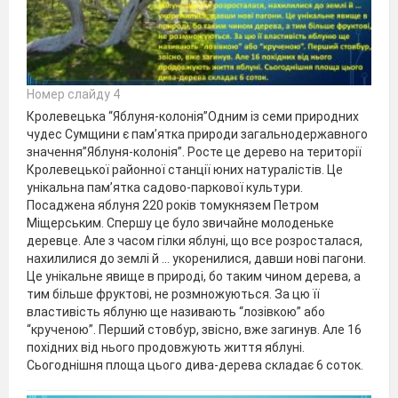
Номер слайду 4
Кролевецька “Яблуня-колонія”Одним із семи природних
чудес Сумщини є пам’ятка природи загальнодержавного
значення”Яблуня-колонія”. Росте це дерево на території
Кролевецької районної станції юних натуралістів. Це
унікальна пам’ятка садово-паркової культури.
Посаджена яблуня 220 років томукнязем Петром
Міщерським. Спершу це було звичайне молоденьке
деревце. Але з часом гілки яблуні, що все розросталася,
нахилилися до землі й … укоренилися, давши нові пагони.
Це унікальне явище в природі, бо таким чином дерева, а
тим більше фруктові, не розмножуються. За цю її
властивість яблуню ще називають “лозівкою” або
“крученою”. Перший стовбур, звісно, вже загинув. Але 16
похідних від нього продовжують життя яблуні.
Сьогоднішня площа цього дива-дерева складає 6 соток.