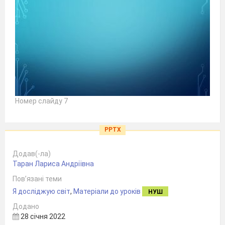
Номер слайду 7
PPTX
Додав(-ла)
Таран Лариса Андріївна
Пов’язані теми
Я досліджую світ
,
Матеріали до уроків
НУШ
Додано
28 січня 2022