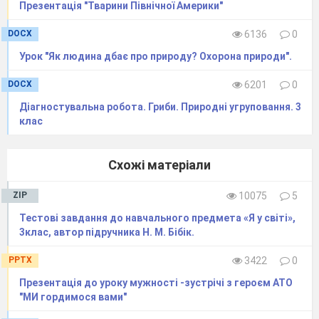
Презентація "Тварини Північної Америки"
DOCX
6136
0
Урок "Як людина дбає про природу? Охорона природи".
DOCX
6201
0
Діагностувальна робота. Гриби. Природні угруповання. 3
клас
Схожі матеріали
ZIP
10075
5
Тестові завдання до навчального предмета «Я у світі»,
3клас, автор підручника Н. М. Бібік.
PPTX
3422
0
Презентація до уроку мужності -зустрічі з героєм АТО
"МИ гордимося вами"