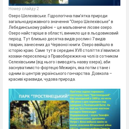
Номер слайду 2
Озеро Шелехівське. Гідрологічна пам’ятка природи
загальнодержавного значення “Озеро Шелехівське” в
Лебединському районі – це мальовниче лісове озеро.
Озеро найстаріше в області, виникло ще в льодовиковий
період. Тут близько десятка видів рослин і 7 видів
тварин, занесених до Червоної книги. Озеро ввійшло в
історію краю. Саме тут в середині XVII століття з’явилися
козаки-переселенці з Правобережжя на чолі із сотником
Селехівським (від нього і виводять назву озера), аби
заснуватимісто-фортецю Межиріч, яка потім стане і
одним із центрів українського гончарства. Довкола –
красиві краєвиди, чудова природа.