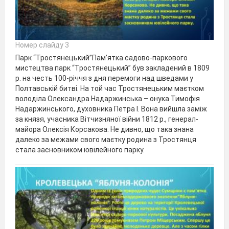
Номер слайду 3
Парк “Тростянецький”Пам’ятка садово-паркового
мистецтва парк “Тростянецький” був закладений в 1809
р. на честь 100-річчя з дня перемоги над шведами у
Полтавській битві. На той час Тростянецьким маєтком
володіла Олександра Надаржинська – онука Тимофія
Надаржинського, духовника Петра І. Вона вийшла заміж
за князя, учасника Вітчизняної війни 1812 р., генерал-
майора Олексія Корсакова. Не дивно, що така знана
далеко за межами свого маєтку родина з Тростянця
стала засновником ювілейного парку.