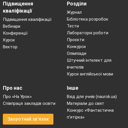
Підвищення
Розділи
кваліфікації
Журнал
Бібліотека розробок
Підвищення кваліфікації
Тести
Вебінари
Лабораторні роботи
Конференції
Проєкти
Курси
Конкурси
Вектор
Олімпіади
Штучний інтелект для
вчителів
Курси англійської мови
Про нас
Інше
Про «На Урок»
Вхід для учнів (naurok.ua)
Співпраця закладів освіти
Матеріали до свят
Конкурс «Фантастична
п’ятірка»
Зворотний зв'язок