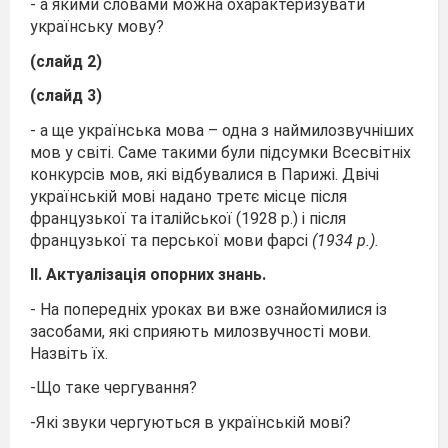
- а якими словами можна охарактеризувати
українську мову?
(слайд 2)
(слайд 3)
- а ще українська мова – одна з наймилозвучніших
мов у світі. Саме такими були підсумки Всесвітніх
конкурсів мов, які відбувалися в Парижі. Двічі
українській мові надано третє місце після
французької та італійської (1928 р.) і після
французької та перської мови фарсі
(1934 р.).
ІІ. Актуалізація опорних знань.
- На попередніх уроках ви вже ознайомилися із
засобами, які сприяють милозвучності мови.
Назвіть їх.
-Що таке чергування?
-Які звуки чергуються в українській мові?