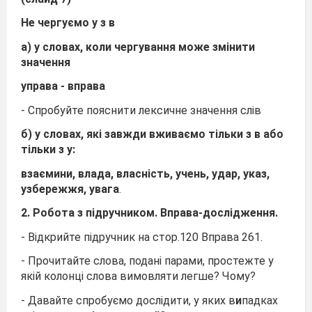
Не чергуємо у з в
а) у словах, коли чергування може змінити
значення
управа - вправа
- Спробуйте пояснити лексичне значення слів
б) у словах, які
завжди
вживаємо тільки з в або
тільки з у:
взаємини, влада, власність, учень, удар, указ,
узбережжя, увага
.
2. Робота з підручником. Вправа-дослідження.
- Відкрийте підручник на стор.120 Вправа 261.
- Прочитайте слова, подані парами, простежте у
якій колонці слова вимовляти легше? Чому?
- Давайте спробуємо дослідити, у яких в
и
падках