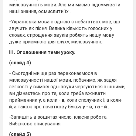
милозвучність мови. Але ми маємо підсумувати
наші знання, осмислити їх .
-Українська мова є однією з небагатьох мов, що
звучить як пісня. Велика кількість голосних у
словах, спрощення звуків роблять нашу мову
дуже приємною для слуху, милозвучною.
ІІІ
.
Оголошення теми уроку.
(слайд 4)
- Сьогодні ми ще раз переконаємося в
милозвучності нашої мови, побачимо, як задля
легкості у вимові одні звуки чергуються з іншими,
ви дізнаєтесь про те, коли треба вживати
прийменник
у
, а коли -
в
, коли сполучник
і
, а коли-
й
, а також про початкову букву
у - в
,
та - й
.
-Запишіть в зошитах число, класна робота.
Вибіркове списування.
(слайд 5)