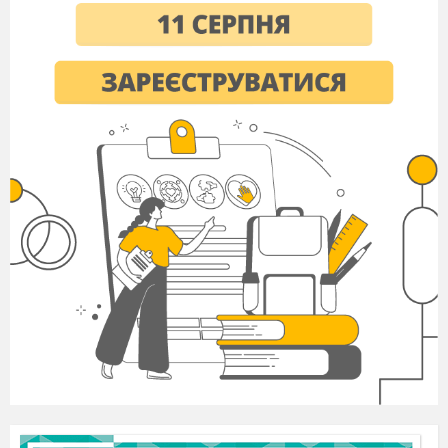
надбань українського народу, його духовної
спадщини;
Формування
компетентностей
:
Навчальної
- формувати вміння здобувати
інформацію з
підручника
, виділяти головне;
Мовної
–
розуміти поняття
милозвучності
мови, чергування;
Комунікативної (мовленнєва
) – використання
основних закономірностей
чергування
у-в, і-й
як одну з умов
милозвучності української,
правильно писати слова із зазначеною
орфограмою, будувати власні висловлювання,
володіння лексичним запасом , вступати в
спілкування, підтримувати його;
Соціальної –
уміння адаптуватись і визначати
особисті цілі та виконувати різні ролі в
колективі;
Обладнання: :підручник О.В.Заболотний, В.В.
Заболотний
Українська
мова, підручник для 5
– кл., Київ «Генеза», 2013 р. , мультимедійна