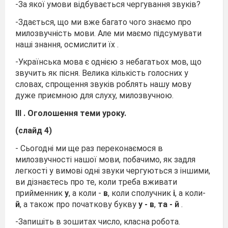
-За якої умови відбувається чергування звуків?
-Здається, що ми вже багато чого знаємо про
милозвучність мови. Але ми маємо підсумувати
наші знання, осмислити їх .
-Українська мова є однією з небагатьох мов, що
звучить як пісня. Велика кількість голосних у
словах, спрощення звуків роблять нашу мову
дуже приємною для слуху, милозвучною.
ІІІ
.
Оголошення теми уроку.
(слайд 4)
- Сьогодні ми ще раз переконаємося в
милозвучності нашої мови, побачимо, як задля
легкості у вимові одні звуки чергуються з іншими,
ви дізнаєтесь про те, коли треба вживати
прийменник
у
, а коли -
в
, коли сполучник
і
, а коли-
й
, а також про початкову букву
у - в
,
та - й
.
-Запишіть в зошитах число, класна робота.