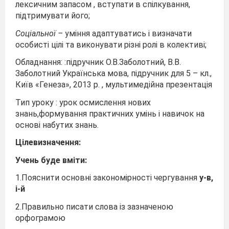
лексичним запасом , вступати в спілкування,
підтримувати його;
Соціальної –
уміння адаптуватись і визначати
особисті цілі та виконувати різні ролі в колективі;
Обладнання: :підручник О.В.Заболотний, В.В.
Заболотний Українська мова, підручник для 5 – кл.,
Київ «Генеза», 2013 р. , мультимедійна презентація
Тип уроку : урок осмислення нових
знань,формування практичних умінь і навичок на
основі набутих знань.
Цілевизначення:
Учень буде вміти:
1.Пояснити основні закономірності чергування
у-в,
і-й
2.Правильно писати слова із зазначеною
орфограмою