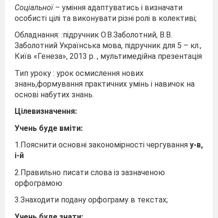
Соціальної –
уміння адаптуватись і визначати
особисті цілі та виконувати різні ролі в колективі;
Обладнання: :підручник О.В.Заболотний, В.В.
Заболотний Українська мова, підручник для 5 – кл.,
Київ «Генеза», 2013 р. , мультимедійна презентація
Тип уроку : урок осмислення нових
знань,формування практичних умінь і навичок на
основі набутих знань.
Цілевизначення:
Учень буде вміти:
1.Пояснити основні закономірності чергування
у-в,
і-й
2.Правильно писати слова із зазначеною
орфограмою
3.Знаходити подану орфограму в текстах;
Учень буде знати: