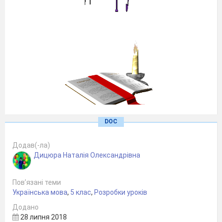
DOC
Дицюра Наталія
Олександрівна,
Додав(-ла)
Дицюра Наталія Олександрівна
вчитель
української
Пов’язані теми
мови та
Українська мова
,
5 клас
,
Розробки уроків
літератури,
Додано
28 липня 2018