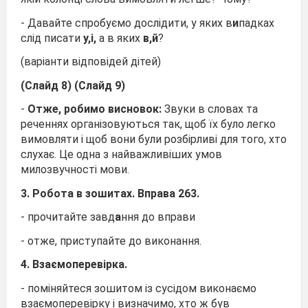
- Давайте спробуємо дослідити, у яких в
и
падках
слід писати
у,і,
а в яких
в,й
?
(варіанти відповідей дітей)
(Слайд 8) (Слайд 9)
-
Отже, робимо висновок:
Звуки в словах та
реченнях організовуються так, щоб їх було легко
вимовляти і щоб вони були розбірливі для того, хто
слухає. Це одна з найважливіших умов
милозвучності мови.
3. Робота в зошитах. Вправа 263.
- прочитайте завд
а
ння до вправи
- отже, приступайте до виконання.
4. Взаємоперевірка.
- поміняйтеся зошитом із сусідом виконаємо
взаємоперевірку і визначимо, хто ж був