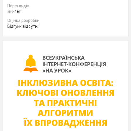
спеціаліст
Переглядів
вищої
категорії
5160
Оцінка розробки
Відгуки відсутні
Тема : Основні випадки чергування у-в, і-й.
Мета:
Навчальна
:
пояснити
учням основні
закономірності
чергування
у-в, і-й
як одну з
умов
милозвучності української, навчити
правильно писати слова із зазначеною
орфограмою, формувати вміння знаходити
подану орфограму в текстах;
Розвивальна
: розвивати творчі вміння
використання слів з поданими чергуваннями
при побудові власних висловлювань в усній і
писемній формах мовлення; логічне мислення,
навички колективної та самостійної роботи;
Виховна
: виховувати любов до мови,до