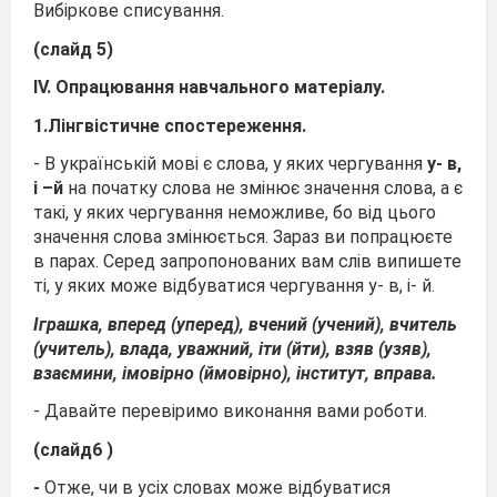
Вибіркове списування.
(слайд 5)
ІV.
Опрацювання навчального матеріалу.
1.
Лінгвістичне спостереження.
- В українській мові є слова, у яких чергування
у- в,
і –й
на початку слова не змінює значення слова, а є
такі, у яких чергування неможливе, бо від цього
значення слова змінюється. Зараз ви попрацюєте
в парах. Серед запропонованих вам слів випишете
ті, у яких може відбуватися чергування у- в, і- й.
Іграшка, вперед (уперед), вчений (учений), вчитель
(учитель), влада, уважний, іти (йти), взяв (узяв),
взаємини, імовірно (ймовірно), інститут, вправа.
- Давайте перевіримо виконання вами роботи.
(слайд6 )
-
Отже, чи в усіх словах може відбуватися