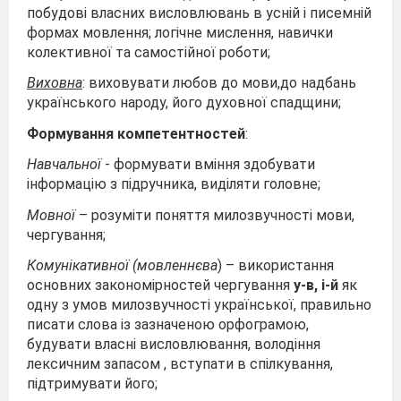
побудові власних висловлювань в усній і писемній
формах мовлення; логічне мислення, навички
колективної та самостійної роботи;
Виховна
: виховувати любов до мови,до надбань
українського народу, його духовної спадщини;
Формування компетентностей
:
Навчальної
- формувати вміння здобувати
інформацію з підручника, виділяти головне;
Мовної
– розуміти поняття милозвучності мови,
чергування;
Комунікативної (мовленнєва
) – використання
основних закономірностей чергування
у-в, і-й
як
одну з умов милозвучності української, правильно
писати слова із зазначеною орфограмою,
будувати власні висловлювання, володіння
лексичним запасом , вступати в спілкування,
підтримувати його;