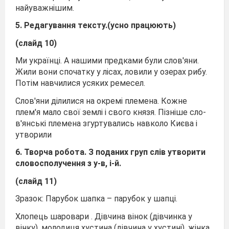
найуважнішим.
5. Редагування тексту.(усно працюють)
(слайд 10)
Ми українці. А нашими предками були слов'я­ни.
Жили вони спочатку у лісах, ловили у озерах рибу.
Потім навчилися усяких ремесел.
Слов'яни ділилися на окремі племена. Кожне
плем'я мало свої землі і свого князя. Пізніше сло­
в'янські племена згуртувались навколо Києва і
утворили
6. Творча робота. З поданих груп слів утворити
словосполучення з у-в, і-й.
(слайд 11)
Зразок: Парубок шапка – парубок у шапці.
Хлопець шаровари . Дівчина вінок (дівчинка у
вінку), молодиця хустина (дівчина у хустині), жінка