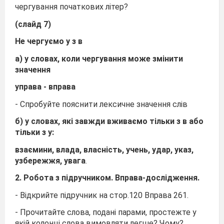
чергування початкових літер?
(слайд 7)
Не чергуємо у з в
а) у словах, коли чергування може змінити
значення
управа - вправа
- Спробуйте пояснити лексичне значення слів
б) у словах, які
завжди
вживаємо тільки з в або
тільки з у:
взаємини, влада, власність, учень, удар, указ,
узбережжя, увага
.
2. Робота з підручником. Вправа-дослідження.
- Відкрийте підручник на стор.120 Вправа 261.
- Прочитайте слова, подані парами, простежте у
якій колонці слова вимовляти легше? Чому?