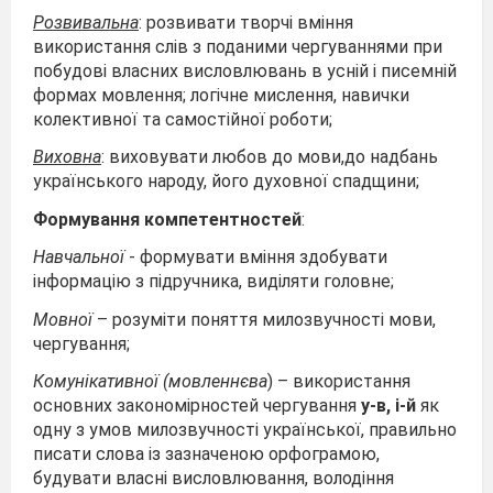
Розвивальна
: розвивати творчі вміння
використання слів з поданими чергуваннями при
побудові власних висловлювань в усній і писемній
формах мовлення; логічне мислення, навички
колективної та самостійної роботи;
Виховна
: виховувати любов до мови,до надбань
українського народу, його духовної спадщини;
Формування компетентностей
:
Навчальної
- формувати вміння здобувати
інформацію з підручника, виділяти головне;
Мовної
– розуміти поняття милозвучності мови,
чергування;
Комунікативної (мовленнєва
) – використання
основних закономірностей чергування
у-в, і-й
як
одну з умов милозвучності української, правильно
писати слова із зазначеною орфограмою,
будувати власні висловлювання, володіння