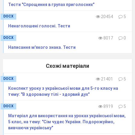
- що ж необхідно, щоб не бути у житті
Тести "Спрощення в групах приголосних"
джмелем - пустуном?
DOCX
20454
5
- отож, сьогодні ми з вами як бджілки –
Ненаголошені голосні. Тести
трудівниці
будемо по зернятку збирати нектар
знань рідної мови.
DOCX
8017
0
2. Асоціативний кущ «Українська мова»
Написання м'якого знака. Тести
- а якими словами можна охарактеризувати
українську мову?
Схожі матеріали
(слайд 2)
DOCX
21401
5
(слайд 3)
Конспект уроку з української мови для 5-го класу на
- а ще
українська мова – одна з
тему: "В здоровому тілі - здорвий дух"
наймилозвучніших мов у світі. Саме такими
були підсумки Всесвітніх конкурсів мов, які
DOCX
8919
5
відбувалися в Парижі
. Двічі українській мові
Матеріал для використання на уроках української мови,
5 клас, на тему: "Сім чудес України. Подорожуймо,
надано третє місце після французької та
вивчаючи українську"
італійської (1928 р.) і після
французької та