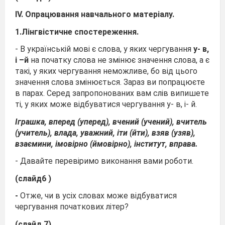
ІV.
Опрацювання навчального матеріалу.
1.
Лінгвістичне спостереження.
- В українській мові є слова, у яких чергування
у- в,
і –й
на початку слова не змінює значення слова, а є
такі, у яких чергування неможливе, бо від цього
значення слова змінюється. Зараз ви попрацюєте
в парах. Серед запропонованих вам слів випишете
ті, у яких може відбуватися чергування у- в, і- й.
Іграшка, вперед (уперед), вчений (учений), вчитель
(учитель), влада, уважний, іти (йти), взяв (узяв),
взаємини, імовірно (ймовірно), інститут, вправа.
- Давайте перевіримо виконання вами роботи.
(слайд6 )
-
Отже, чи в усіх словах може відбуватися
чергування початкових літер?
(слайд 7)