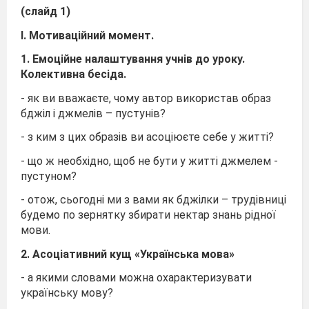
(слайд 1)
І. Мотиваційний момент.
1. Емоційне налаштування учнів до уроку.
Колективна бесіда.
- як ви вважаєте, чому автор використав образ
бджіл і джмелів – пустунів?
- з ким з цих образів ви асоціюєте себе у житті?
- що ж необхідно, щоб не бути у житті джмелем -
пустуном?
- отож, сьогодні ми з вами як бджілки – трудівниці
будемо по зернятку збирати нектар знань рідної
мови.
2. Асоціативний кущ «Українська мова»
- а якими словами можна охарактеризувати
українську мову?