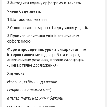
3.Знаходити подану орфограму в текстах;
Учень буде знати:
1.Що таке чергування;
2.Основні закономірності чергування
у-в, і-й.
3.Правила написання слів із зазначеною
орфограмою.
Форма проведення: урок
з використанням
інтерактивних
методів : робота в парах,
«Незакінчене речення», вправа «Асоціації»,
«Лінгвістичне дослідження»
Хід уроку
Наче вчора бігав я до школи
І садив ці вишеньки малі,
а тепер гудуть над ними бджоли
і поважні пустуни – джмелі.