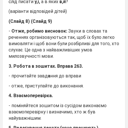
слід писати
у,і,
а в яких
в,й
?
(варіанти відповідей дітей)
(Слайд 8) (Слайд 9)
-
Отже, робимо висновок:
Звуки в словах та
реченнях організовуються так, щоб їх було легко
вимовляти і щоб вони були розбірливі для того, хто
слухає. Це одна з найважливіших умов
милозвучності мови.
3. Робота в зошитах. Вправа 263.
- прочитайте завд
а
ння до вправи
- отже, приступайте до виконання.
4. Взаємоперевірка.
- поміняйтеся зошитом із сусідом виконаємо
взаємоперевірку і визначимо, хто ж був
найуважнішим.
5. Редагування тексту.(усно працюють)