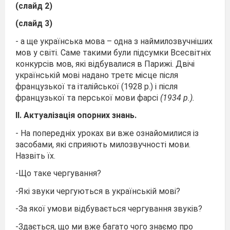
(слайд 2)
(слайд 3)
- а ще українська мова – одна з наймилозвучніших
мов у світі. Саме такими були підсумки Всесвітніх
конкурсів мов, які відбувалися в Парижі. Двічі
українській мові надано третє місце після
французької та італійської (1928 р.) і після
французької та перської мови фарсі
(1934 р.).
ІІ. Актуалізація опорних знань.
- На попередніх уроках ви вже ознайомилися із
засобами, які сприяють милозвучності мови.
Назвіть їх.
-Що таке чергування?
-Які звуки чергуються в українській мові?
-За якої умови відбувається чергування звуків?
-Здається, що ми вже багато чого знаємо про