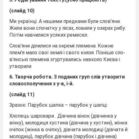
(слайд 10)
Ми українці. А нашими предками були слов'я­ни.
Жили вони спочатку у лісах, ловили у озерах рибу.
Потім навчилися усяких ремесел.
Слов'яни ділилися на окремі племена. Кожне
плем'я мало свої землі і свого князя. Пізніше сло­
в'янські племена згуртувались навколо Києва і
утворили
6. Творча робота. З поданих груп слів утворити
словосполучення з у-в, і-й.
(слайд 11)
Зразок: Парубок шапка – парубок у шапці.
Хлопець шаровари . Дівчина вінок (дівчинка у
вінку), молодиця хустина (дівчина у хустині), жінка
очіпок (жінка в очіпку), дівчата молодиці (дівчата й
молодиці), парубок дівчина (парубок і дівчина)