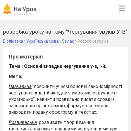
Tog
navi
розробка уроку на тему "Чергування звуків У-В"
Бібліотека
Українська мова
5 клас
Розробки уроків
Про матеріал
Тема : Основні випадки чергування у-в, і-й.
Мета:
Навчальна
:
пояснити учням основні закономірності
чергування
у-в, і-й
як одну з умов милозвучності
української, навчити правильно писати слова із
зазначеною орфограмою, формувати вміння
знаходити подану орфограму в текстах;
Розвивальна
: розвивати творчі вміння
використання слів з поданими чергуваннями при