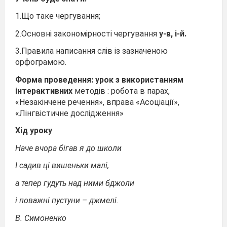
1.Що таке чергування;
2.Основні закономірності чергування
у-в, і-й.
3.Правила написання слів із зазначеною
орфограмою.
Форма проведення: урок
з використанням
інтерактивних
методів : робота в парах,
«Незакінчене речення», вправа «Асоціації»,
«Лінгвістичне дослідження»
Хід уроку
Наче вчора бігав я до школи
І садив ці вишеньки малі,
а тепер гудуть над ними бджоли
і поважні пустуни – джмелі.
В. Симоненко