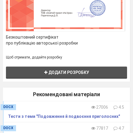
«Незакінчене речення»,
вправа
«Асоціації»,
«Лінгвістичне
дослідження»
Хід уроку
Наче вчора бігав я до школи
Безкоштовний сертифікат
І садив ці вишеньки малі,
про публікацію авторської розробки
а
тепер гудуть над ними бджоли
Щоб отримати, додайте розробку
і поважні пустуни – джмелі.
В. Симоненко
ДОДАТИ РОЗРОБКУ
(слайд 1)
І. Мотиваційний момент.
Рекомендовані матеріали
1. Емоційне
налаштування учнів до уроку.
Колективна бесіда.
DOCX
27006
4.5
-
як ви вважаєте, чому автор використав образ
Тести з теми "Подовження й подвоєння приголосних"
бджіл і джмелів – пустунів?
DOCX
77817
4.7
- з ким з цих образів ви асоціюєте себе у житті?