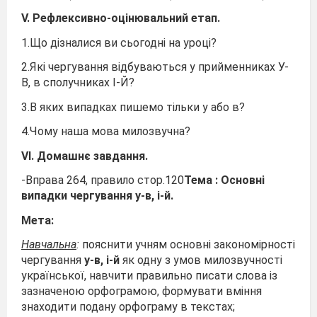
V. Рефлексивно-оцінювальний етап.
1.Що дізналися ви сьогодні на уроці?
2.Які чергування відбуваються у прийменниках У-
В, в сполучниках І-Й?
3.В яких випадках пишемо тільки у або в?
4.Чому наша мова милозвучна?
V
І. Домашнє завдання.
-Вправа 264, правило стор.120
Тема : Основні
випадки чергування у-в, і-й.
Мета:
Навчальна
:
пояснити учням основні закономірності
чергування
у-в, і-й
як одну з умов милозвучності
української, навчити правильно писати слова із
зазначеною орфограмою, формувати вміння
знаходити подану орфограму в текстах;