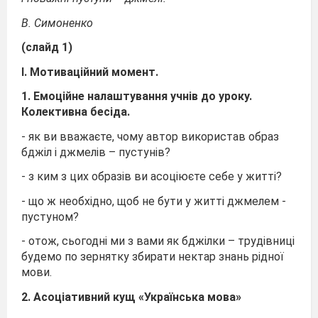
В. Симоненко
(слайд 1)
І. Мотиваційний момент.
1. Емоційне налаштування учнів до уроку.
Колективна бесіда.
- як ви вважаєте, чому автор використав образ
бджіл і джмелів – пустунів?
- з ким з цих образів ви асоціюєте себе у житті?
- що ж необхідно, щоб не бути у житті джмелем -
пустуном?
- отож, сьогодні ми з вами як бджілки – трудівниці
будемо по зернятку збирати нектар знань рідної
мови.
2. Асоціативний кущ «Українська мова»