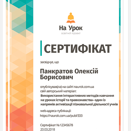
презентація
Тип уроку : урок
осмислення нових
знань,формування практичних умінь і навичок
на основі набутих знань.
Цілевизначення:
Учень буде вміти:
Пояснити основні закономірності
чергування
у-в, і-й
Правильно писати слова із зазначеною
орфограмою
Знаходити подану орфограму в текстах;
Учень буде знати:
Що таке чергування;
Основні закономірності чергування
у-в,
і-й.
Правила написання слів із зазначеною
орфограмою.
Форма проведення:
урок
з використанням
інтерактивних
методів
:
робота в парах,