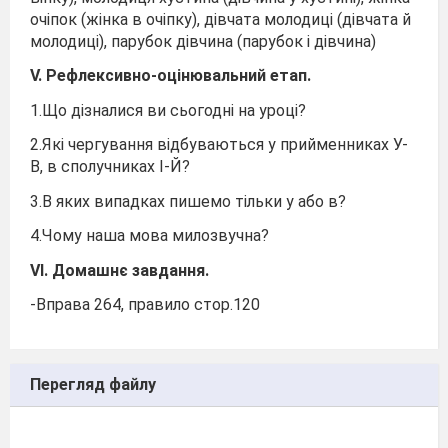
очіпок (жінка в очіпку), дівчата молодиці (дівчата й
молодиці), парубок дівчина (парубок і дівчина)
V. Рефлексивно-оцінювальний етап.
1.Що дізналися ви сьогодні на уроці?
2.Які чергування відбуваються у прийменниках У-
В, в сполучниках І-Й?
3.В яких випадках пишемо тільки у або в?
4.Чому наша мова милозвучна?
V
І. Домашнє завдання.
-Вправа 264, правило стор.120
Перегляд файлу