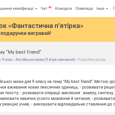
AI
щення кваліфікації
Чат
Конкурси
Олімпіада
Інше
бок
«Фантастична п’ятірка»
подарунки вигравай!
у "My best friend"
9 клас
Англійська мова (9-й рік навчання)
Розробки уроків
йської мови для 9 класу на тему "My best friend". Метою уро
ки вживання нових лексичних одиниць; - розвивати реце
 тексту; - розвивати операції мислення : аналізу, синтезу,
оналювати навички усного мовлення й читання; - розвиват
реакцію учнів; - виховувати відповідальне ставлення до сі