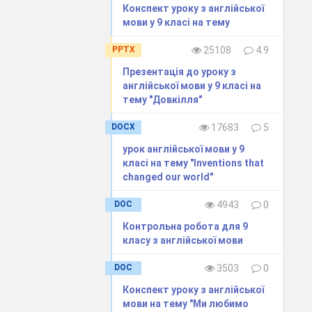
Конспект уроку з англійської
most money,
мови у 9 класі на тему
 speak about
PPTX
25108
4.9
Презентація до уроку з
англійської мови у 9 класі на
тему "Довкілля"
e authors?
DOCX
17683
5
урок англійської мови у 9
класі на тему "Inventions that
changed our world"
DOC
4943
0
Контрольна робота для 9
класу з англійської мови
DOC
3503
0
Конспект уроку з англійської
мови на тему "Ми любимо