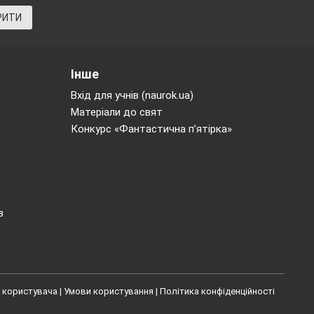
entences below
РИТИ
Інше
Вхід для учнів (naurok.ua)
Матеріали до свят
Конкурс «Фантастична п’ятірка»
в
 користувача
|
Умови користування
|
Політика конфіденційності