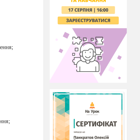
нення;
ння;