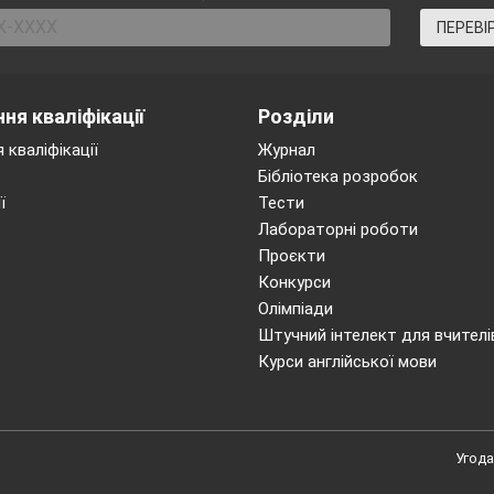
your books, page 19. Let’s do exercise 1. Say if the s
ПЕРЕВІ
rect the information that is not true.
ня кваліфікації
Розділи
 кваліфікації
Журнал
Бібліотека розробок
ї
Тести
Лабораторні роботи
Проєкти
Конкурси
Олімпіади
Штучний інтелект для вчителі
Курси англійської мови
Угода