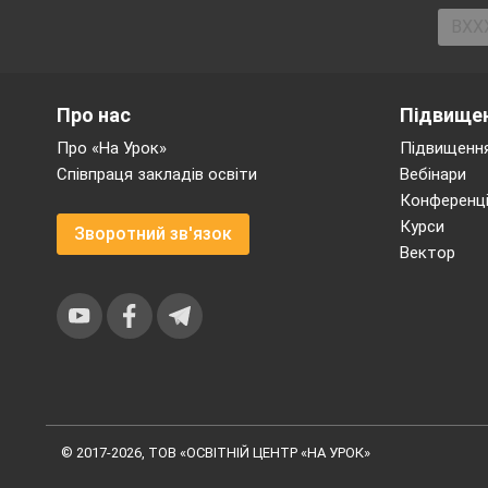
T. Now, please open 
are true for you. Cor
Про нас
Підвищен
Про «На Урок»
Підвищення
Співпраця закладів освіти
Вебінари
Конференці
Курси
Зворотний зв'язок
Вектор
© 2017-2026, ТОВ «ОСВІТНІЙ ЦЕНТР «НА УРОК»