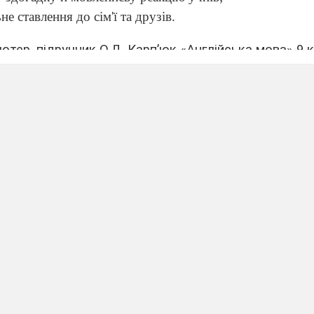
не ставлення до сім'ї та друзів.
ютер, підручник О.Д. Карп’юк «Англійська мова» 9 к
ал.
Схематичний план уроку:
отиваційний етап
омлення теми та мети уроку 3 хв.
ншомовного сприйняття 3 хв.
 уроку
ми 5 хв.
анням 3 хв.
ння 7 хв.