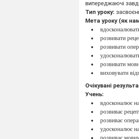
випереджаючі завд
Тип уроку:
засвоєн
Мета уроку (як нам
вдосконалюват
розвивати реце
розвивати опера
удосконалювати
розвивати мовн
виховувати відп
Очікувані результ
Учень:
вдосконалює н
розвиває рецеп
розвиває операц
удосконалює на
розвиває мовну