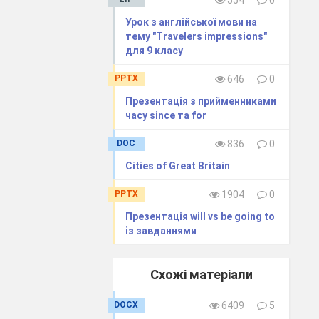
554
0
Урок з англійської мови на
тему "Travelers impressions"
для 9 класу
PPTX
646
0
Презентація з прийменниками
часу since та for
DOC
836
0
Cities of Great Britain
PPTX
1904
0
Презентація will vs be going to
 open
із завданнями
ten
 helps us in
Схожі матеріали
DOCX
6409
5