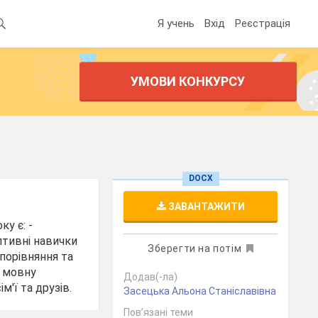
Я учень
Вхід
Реєстрація
УМОВИ КОНКУРСУ
DOCX
ЗАВАНТАЖИТИ
ку є: -
птивні навички
Зберегти на потім
 порівняння та
и мовну
Додав(-ла)
м'ї та друзів.
Засецька Альона Станіславівна
Пов’язані теми