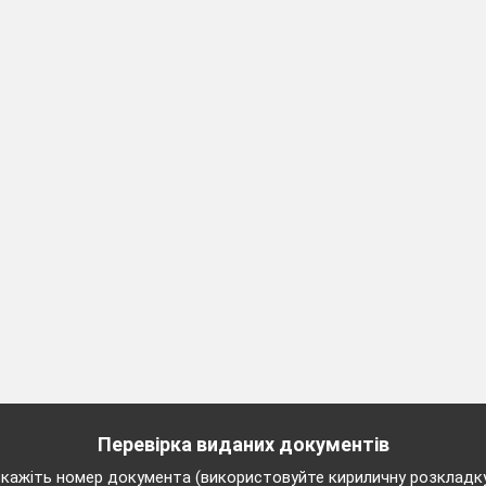
 principles of true friendship
 уроку:
Перевірка виданих документів
кажіть номер документа (використовуйте кириличну розкладк