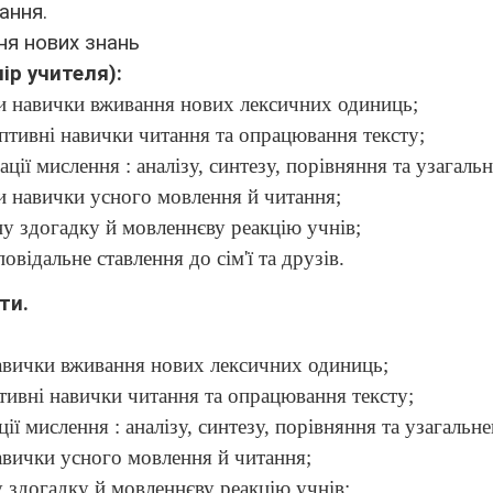
ання.
ня нових знань
ір учителя):
и навички вживання нових лексичних одиниць;
птивні навички читання та опрацювання тексту;
ції мислення : аналізу, синтезу, порівняння та узагаль
 навички усного мовлення й читання;
у здогадку й мовленнєву реакцію учнів;
овідальне ставлення до сім'ї та друзів.
ати.
авички вживання нових лексичних одиниць;
тивні навички читання та опрацювання тексту;
ії мислення : аналізу, синтезу, порівняння та узагальне
вички усного мовлення й читання;
 здогадку й мовленнєву реакцію учнів;