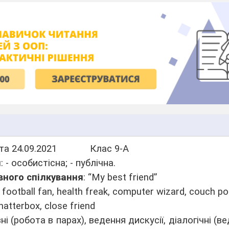
 24.09.2021 Клас 9-А
я
: - особистісна; - публічна.
вного спілкування
: “My best friend”
football fan, health freak, computer wizard, couch po
hatterbox, close friend
ні (робота в парах), ведення дискусії, діалогічні (ве