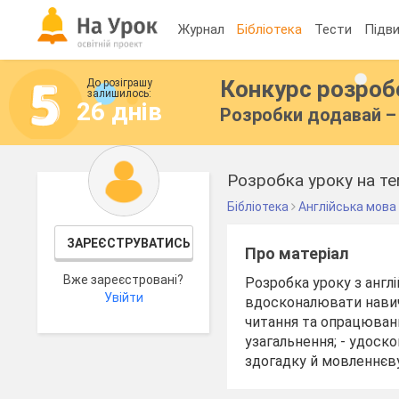
Журнал
Бібліотека
Тести
Підви
Конкурс розро
До розіграшу
залишилось:
26 днів
Розробки додавай – 
Розробка уроку на тем
Бібліотека
Англійська мова
ЗАРЕЄСТРУВАТИСЬ
Про матеріал
Вже зареєстровані?
Розробка уроку з англі
Увійти
вдосконалювати навич
читання та опрацювання
узагальнення; - удоск
здогадку й мовленнєву 