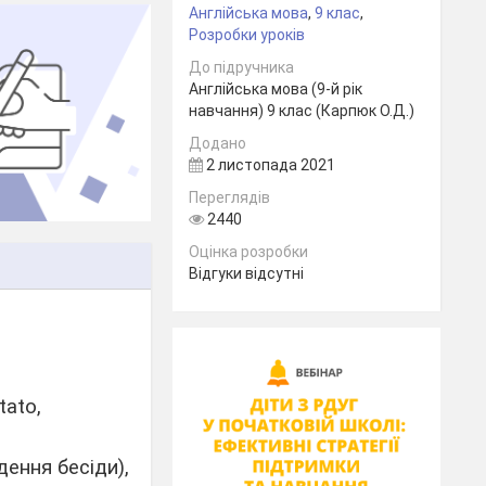
Англійська мова
,
9 клас
,
Розробки уроків
До підручника
Англійська мова (9-й рік
навчання) 9 клас (Карпюк О.Д.)
Додано
2 листопада 2021
Переглядів
2440
Оцінка розробки
Відгуки відсутні
tato,
дення бесіди),