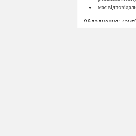
має відповідаль
Обладнання:
комп’
роздатковий матері
I.Організаційно-м
1.Привітання, повід
2. Підготовка до і
II.Основна частина
1. Говоріння 7 хв.
2. Активізація ЛO те
3. Слухання 5 хв.
4. Вправи перед чит
5. Читання 8 хв.
6. Вправи після чита