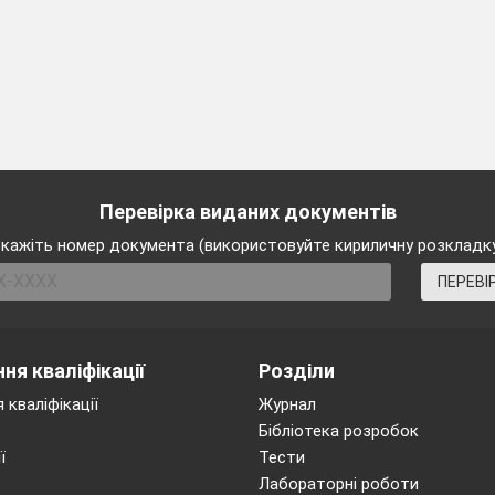
я роботи учнів.
Хід уроку
ий етап
исутніх;
товності учнів до уроку.
Перевірка виданих документів
ля з елементами демонстрування презентації
кажіть номер документа (використовуйте кириличну розкладк
ься можливості локальної мережі кабінету або прое
ПЕРЕВІ
 опорних знань
програмування Scratch, об’єкти мови програмування, ї
ня кваліфікації
Розділи
 кваліфікації
Журнал
ишіть відомі слова, які бачите на малюнку та розтлум
Бібліотека розробок
ї
Тести
Скретч –
візуальна мова програмуван
Лабораторні роботи