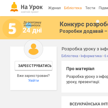
Журнал
Бібліотека
Тести
Підви
Конкурс розро
До розіграшу
залишилось:
24 дні
Розробки додавай – 
Розробка уроку з інф
Бібліотека
Інформатика
6 
ЗАРЕЄСТРУВАТИСЬ
Про матеріал
Вже зареєстровані?
Розробка уроку з інфо
Увійти
уроку, презентації.