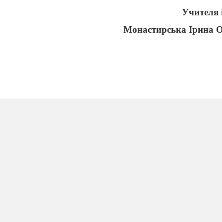
Учителя 
Монастирська Ірина 
2019р.
няття про об’єкт у програмуванні. Властивості об’є
програмних об’єктів.