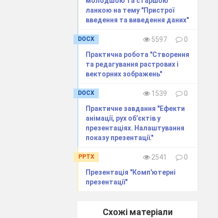
молодшою та старшою
ланкою на тему "Пристрої
введення та виведення даних"
ня;
DOCX
5597
0
х технологій у
Практична робота "Створення
узагальнювати,
та редагування растрових і
ого; розвивати
векторних зображень"
;
DOCX
1539
0
повідальність,
Практичне завдання "Ефекти
анімації, рух об’єктів у
презентаціях. Налаштування
показу презентації."
режі Інтернет,
PPTX
2541
0
Презентація "Комп'ютерні
презентації"
 середовище
ційна система
Схожі матеріали
rt
Board
).