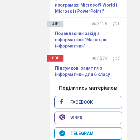
програмах: Microsoft World i
Microsoft PowerPoint."
ZIP
3126
0
Позакласний захід з
інформатики "Магістри
інформатики"
PDF
5574
5
Підсумкові заняття з
інформатики для 6 класу
Поділитись матеріалом
FACEBOOK
VIBER
TELEGRAM