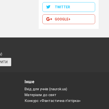
TWITTER
GOOGLE+
у)
ктор)
РИТИ
х властивості.
Інше
Вхід для учнів (naurok.ua)
ачте їх.
Матеріали до свят
Конкурс «Фантастична п’ятірка»
ня.