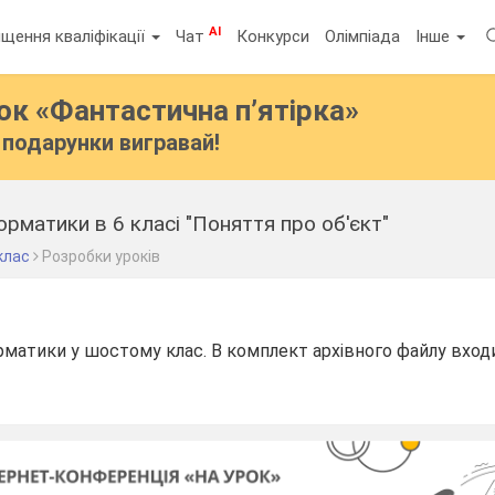
AI
щення кваліфікації
Чат
Конкурси
Олімпіада
Інше
бок
«Фантастична п’ятірка»
подарунки вигравай!
орматики в 6 класі "Поняття про об'єкт"
клас
Розробки уроків
рматики у шостому клас. В комплект архівного файлу вхо