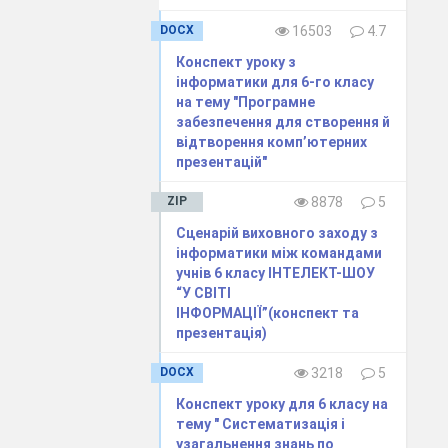
DOCX
16503
4.7
Конспект уроку з
інформатики для 6-го класу
на тему "Програмне
забезпечення для створення й
відтворення комп’ютерних
презентацій"
ZIP
8878
5
нь уроку.
Сценарій виховного заходу з
інформатики між командами
учнів 6 класу ІНТЕЛЕКТ-ШОУ
“У СВІТІ
ІНФОРМАЦІЇ”(конспект та
презентація)
DOCX
3218
5
Конспект уроку для 6 класу на
тему " Систематизація і
узагальнення знань по