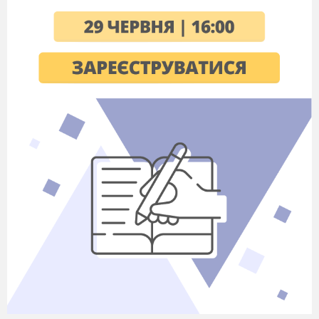
майстрами петриківського розпису були М.
Приймаченко, П. Глущенко, Н. Білокінь, М.
Тимченко.
Характер
розпису здебільш рослинний: квіти,
ягоди, плоди, зображалися також птахи та
тварини, рідко – люди.
Кольори
використовуються основні та
допоміжні, яскраві, дзвінкі.
Раніше у
фарби
додавалася суспензія із
яєчного білка та жовтка, яка посилювала
інтенсивність кольору та виразність мазка.
Тло розпису
– біле або чорне, зараз може бути
кольорове.
Основний інструмент
– пензель-кошарка (з
котячого волосся), його треба тримати трьома
пальцями перпендикулярно до паперу.
Використовується також малювання пальцем,