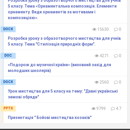
Розробка уроку з образотворчого мистецтва для учнів
Створення зображення декоративної квітки
.
5 класу. Тема «Орнаментальна композиція. Елементи
Послідовність виконання розпису.
орнаменту. Види орнаментів за мотивами і
композицією».
Композиція виконується без нанесення
попередніх начерків. Спочатку зображуються
DOCX
15630
0
великі елементи, потім – менші за розміром.
Розробка уроку з образотворчого мистецтва для учнів
Закінчують малюнок завершальними
5 класу. Тема "Стилізація природніх форм".
штрихами – оживками, які посилюють
DOC
4271
0
виразність елементів, підкреслюють рух та
форму.
«Подорож до музичної країни» (виховний захід для
молодших школярів)
VI
. Актуалізація набутих знань
Де виник петриківський розпис?
DOCX
2560
0
♦
Які матеріали та інструменти
Урок мистецтва для 5 класу на тему: "Давні українські
використовували майстри петриківського
зимові обряди"
розпису?
PPTX
9799
4.7
♦
Які мазки необхідно опанувати, щоби мати
можливість створювати роботи у стилі
Презентація " Бойові мистецтва козаків"
петриківського розпису?