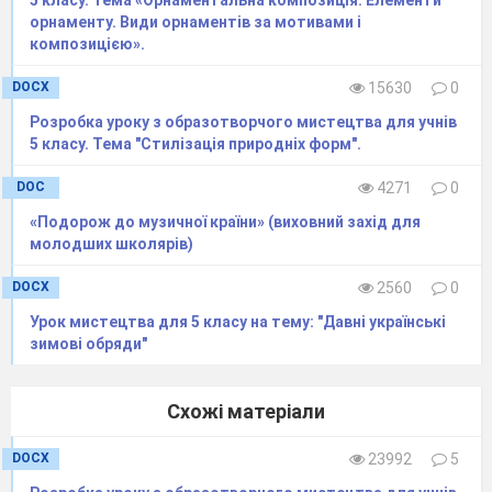
Освоєними мазками малюються
орнаменту. Види орнаментів за мотивами і
квіти
"ПУП'ЯНКИ
",
"ЦИБУЛЬКИ
",
композицією».
"
ПІРЧАСТЕ ЛИСТЯ"
, інші листочки.
Ягоди калини
,
винограду
, смородини
DOCX
15630
0
зображають пучкою пальця, дрібні ягоди
Розробка уроку з образотворчого мистецтва для учнів
виконуються тичком.
5 класу. Тема "Стилізація природніх форм".
Учитель демонструє типи мазків, прийоми
DOC
4271
0
розпису, можливі варіанти елементів.
«Подорож до музичної країни» (виховний захід для
Пояснює, як краще компонувати елементи.
молодших школярів)
Пропонує учням виконати вправи по засвоєнню
мазків, прийомів розпису, зображенню
DOCX
2560
0
елементарних мотивів.
Усі елементи повинні
Урок мистецтва для 5 класу на тему: "Давні українські
бути настільки засвоєні, щоб їх можна було
зимові обряди"
виконувати не задумуючись. Ось чому
потрібне багаторазове повторення окремих
Схожі матеріали
вправ і мотивів.
DOCX
23992
5
V
. Самостійна практична робота.