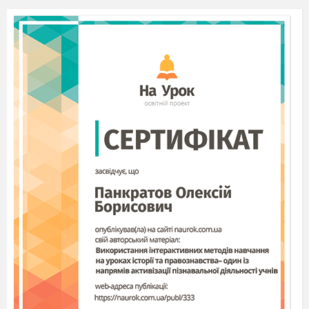
зрізаним стеблом рогози, загостреною
паличкою.
Послідовність виконання розпису.
Композиція виконується без нанесення
попередніх начерків. Спочатку зображуються
великі елементи, потім – менші за розміром.
Закінчують малюнок завершальними
штрихами – оживками, які посилюють
виразність елементів, підкреслюють рух та
форму.
В петриківському розписі існує 4 типа
мазків:
"ЗЕРНЯТКО"
– мазок, який починається з
легкого дотику кінчика пензля і закінчується
натиском пензля на його основу. Коли мазки
"зернятко" розміщені по обидві сторони стебла
загостреними кінцями зовні, зображення