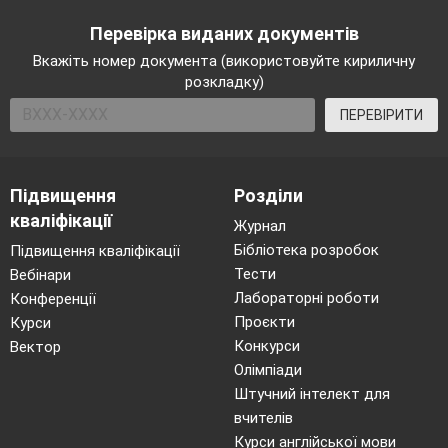
VII
Підбиття підсумків уроку
Перевірка виданих документів
1.
Підбиття підсумків (загальна оцінка уроку).
Вкажіть номер документа (використовуйте кириличну
2.
Розглянути предмети декоративно-
розкладку)
прикладного мистецтва, які прикрашають
оселю, дізнатися у батьків історію їх
ПЕРЕВІРИТИ
походження.
3.
Проголошення уроку завершеним.
Підвищення
Розділи
кваліфікації
Журнал
Бібліотека розробок
Підвищення кваліфікації
Тести
Вебінари
Лабораторні роботи
Конференції
Проєкти
Курси
Конкурси
Вектор
Олімпіади
Штучний інтелект для
вчителів
Курси англійської мови