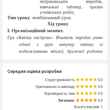
петриківських виробів,
навчальні таблиці, зразки
учнівських робіт,
Тип уроку
: комбінований урок.
Хід уроку
І. Організаційний момент.
Гра «Квітка настрою».
Вчитель передає учню
однієї з груп штучну квітку із
побажаннями вдалої, дружної роботи
на уроці. Учень передає квітку наступній
групі із своїми побажаннями.
ІІ. Актуалізація опорних знань.
Дайте
Середня оцінка розробки
відповіді на питання:
Структурованість
5.0
Що таке декоративно-
Оригінальність викладу
5.0
прикладне мистецтво?
/Вид
Відповідність темі
5.0
образотворчого мистецтва, який існує
Загальна:
5.0
для прикрашання побутових предметів/.
Всього відгуків: 1
Як перекладається з французької мови