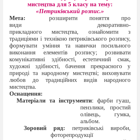
мистецтва для 5 класу на тему:
«Петриківський розпис.»
Мета:
р
озширити поняття про
види
декоративно-
прикладного
мистецтва,
ознайомити з
традиціями і технікою петриківського розпису,
формувати уміння та навички посильного
виконання елементів розпису; розвивати
комунікативні здібності, естетичний смак,
художні здібності, бачення прекрасного у
природі та народному мистецтві; виховувати
любов до традиційних видів народного
мистецтва.
Оснащення:
Матеріали та інструменти
: фарби гуаш
,
пензлики, простий
олівець, гумка,
альбом.
Зоровий ряд:
петриківські вироби,
фоторепродукції