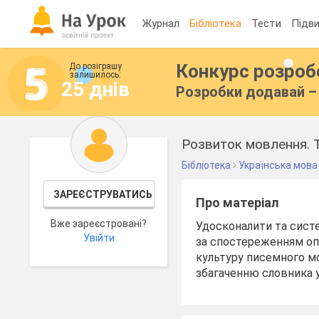
Журнал
Бібліотека
Тести
Підви
Конкурс розро
До розіграшу
залишилось:
25 днів
Розробки додавай – 
Розвиток мовлення. Т
Бібліотека
Українська мова
ЗАРЕЄСТРУВАТИСЬ
Про матеріал
Вже зареєстровані?
Удосконалити та систе
Увійти
за спостереженням оп
культуру писемного мо
збагаченню словника у