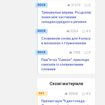
 поезія Дмитра
DOCX
31973
0
ить,
Тренувальні вправи. Розділові
знаки між частинами
складносурядного речення
DOCX
5504
4.9
Словникові слова для 4 класу
в малюнках з тлумаченням.
 передають усе
DOCX
7438
0
, Франка, Лесі
слова, фарби,
Пам"ятка "Сенкан", приклади
з них має свій
сенканів із словниковими
словами
вану культурну
рюють
мовний
Схожі матеріали
PPT
39958
4.9
ість людей, має
Презентація "9 дистопада -