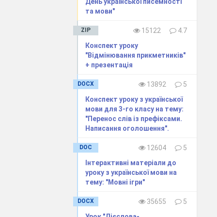
День української писемності
та мови"
ZIP
15122
4.7
Конспект уроку
"Відмінювання прикметників"
+ презентація
(розповідь)
DOCX
13892
5
Конспект уроку з української
мови для 3-го класу на тему:
"Перенос слів із префіксами.
Написання оголошення".
DOC
12604
5
у,
Інтерактивні матеріали до
уроку з української мови на
тему: "Мовні ігри"
лі)
DOCX
35655
5
Урок "Дієслова-