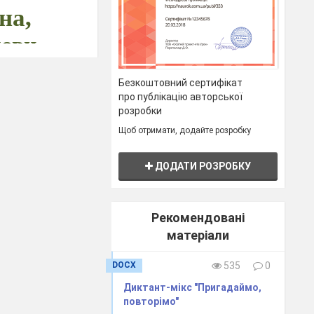
на,
мови
Безкоштовний сертифікат
про публікацію авторської
розробки
Щоб отримати, додайте розробку
ДОДАТИ РОЗРОБКУ
Рекомендовані
м.
матеріали
лі
мовлення;
 та
науковому
DOCX
535
0
до влучного та
ду; виховувати
Диктант-мікс "Пригадаймо,
повторімо"