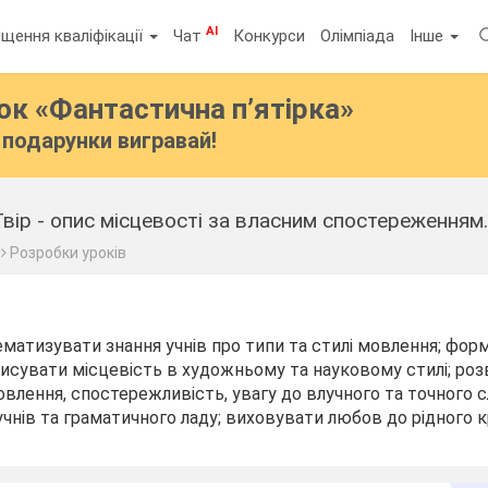
AI
щення кваліфікації
Чат
Конкурси
Олімпіада
Інше
бок
«Фантастична п’ятірка»
подарунки вигравай!
вір - опис місцевості за власним спостереженням
Розробки уроків
матизувати знання учнів про типи та стилі мовлення; фор
исувати місцевість в художньому та науковому стилі; ро
влення, спостережливість, увагу до влучного та точного с
чнів та граматичного ладу; виховувати любов до рідного 