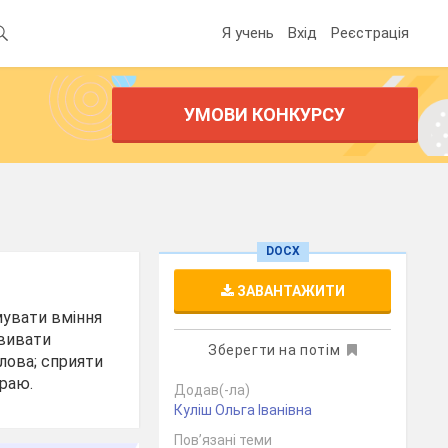
Я учень
Вхід
Реєстрація
УМОВИ КОНКУРСУ
.
DOCX
ЗАВАНТАЖИТИ
мувати вміння
звивати
Зберегти на потім
лова; сприяти
краю.
Додав(-ла)
Куліш Ольга Іванівна
Пов’язані теми