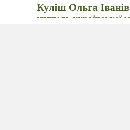
Куліш Ольга Іванів
учитель української 
та літератури
ння. Твір - опис
місцевості за власним спостереження
 та систематизувати знання учнів про типи та сти
 спостереженням описувати місцевість в художньому
льтуру писемного мовлення, спостережливість, увагу 
яти збагаченню
слоника учнів та граматичного ла
аю.