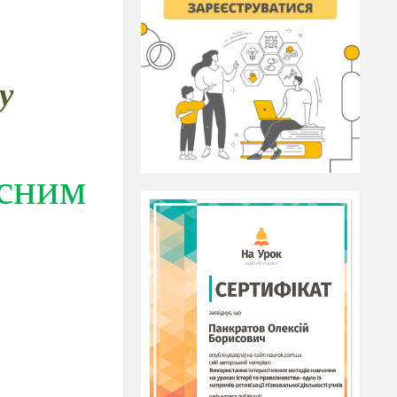
у
асним