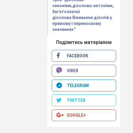
синоніми,дієслова-антоніми,
багатозначні
дієслова.Вживання дієслів у
прямому і переносному
значеннях."
хим, нечутним
Поділитись матеріалом
ласних думках
іть не знайдеш
FACEBOOK
я, що
навіть й
знаєте, що саме
VIBER
Слово про похід
TELEGRAM
ми газет й за
ас улюбленим і
TWITTER
ь основу опису
GOOGLE+
вання.