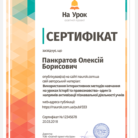
2х
) = 2х
- 2х - 15.
2
2