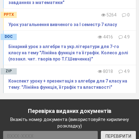
завданнях з математики"
PPTX
5264
0
Урок узагальнення вивченого за І семестр 7 класу
DOC
4416
4.9
Бінарний урок з алгебри та укр.літератури для 7-го
класу на тему "Лінійна функція та її графік. Колесо долі
(позакл. чит. творів про Т.Г.Шевченка)"
ZIP
8018
4.9
Конспект уроку + презентація з алгебри для 7 класу на
тему: "Лінійна функція, її графік та властивості"
Перевірка виданих документів
Вкажіть номер документа (використовуйте кириличну
розкладку)
ПЕРЕВІРИТИ