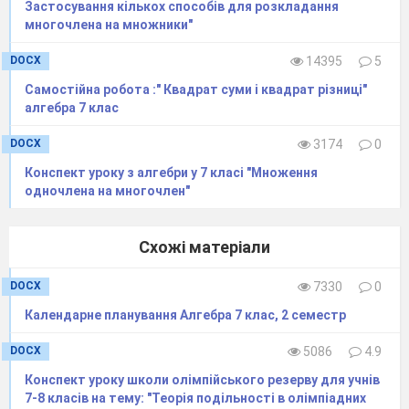
Застосування кількох способів для розкладання
многочлена на множники"
DOCX
14395
5
Самостійна робота :" Квадрат суми і квадрат різниці"
алгебра 7 клас
DOCX
3174
0
Конспект уроку з алгебри у 7 класі "Множення
одночлена на многочлен"
Схожі матеріали
DOCX
7330
0
Календарне планування Алгебра 7 клас, 2 семестр
DOCX
5086
4.9
Конспект уроку школи олімпійського резерву для учнів
7-8 класів на тему: "Теорія подільності в олімпіадних