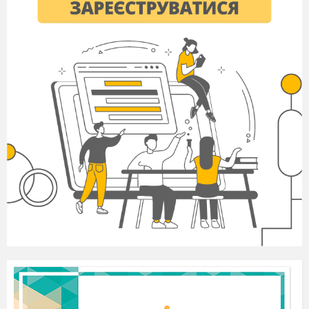
– 12х +6) = 0
ІІ варіант
1
. Звести до стандартного вигляду многочлен:
а)
11ху ∙ 7х
у
- 5х
у
∙ 3у
2
3
3
2
2
б)
5ав
∙ 25а
в – 3а
+ 7а
в ∙ 6в
.
3
2
3
3
3
2.
Обчислити значення многочлена
2 х
+ 64х
,
3
якщо х =
.
3.
Знайти суму та різницю многочленів:
9х
4
+2х
- 3 і 6х
– 4х + 3.
3
4
4.
Спростити вираз:
0,4х + (3х
- 6) - (3х
+
2
2
11х).
5.
Розв’язати рівняння:
а)
12 - 5х
– ( -21 –
3
3х – 5х
) = 0
3
б)
11х – (7 + 3х
-