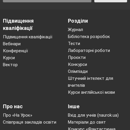
Підвищення
Розділи
кваліфікації
Журнал
Бібліотека розробок
Підвищення кваліфікації
Тести
Вебінари
Лабораторні роботи
Конференції
Проєкти
Курси
Конкурси
Вектор
Олімпіади
Штучний інтелект для
вчителів
Курси англійської мови
Про нас
Інше
Про «На Урок»
Вхід для учнів (naurok.ua)
Співпраця закладів освіти
Матеріали до свят
Конкурс «Фантастична