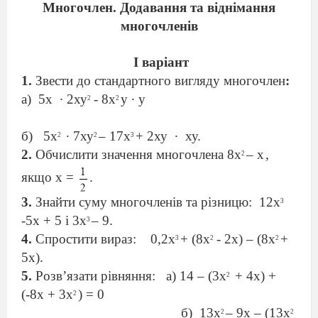
Многочлен.
Додавання та віднімання
многочленів
І варіант
1.
Звести до стандартного вигляду многочлен
:
а)
5х
∙ 2ху
- 8х
у ∙ у
2
2
б)
5х
∙ 7ху
– 17х
+ 2ху
∙
ху.
2
2
3
2.
Обчислити значення многочлена 8х
– х
,
2
якщо х =
.
3.
Знайти суму многочленів та різницю:
12х
3
-5х + 5 і 3х
– 9.
3
4.
Спростити вираз:
0,2х
+ (8х
- 2х) – (8х
+
3
2
2
5х).
5.
Розв’язати рівняння:
а) 14 – (3х
+ 4х) +
2
(-8х + 3х
) = 0
2
б)
13х
– 9х – (13х
2
2