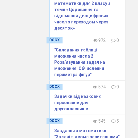
математики для 2 класу з
теми «Додавання та
віднімання двоцифрових
чисел з переходом через
десяток»
DOCX
972
0
"Складання таблиці
множення числа 2.
Розв’язування задач на
множення. Обчислення
периметра фігур"
DOCX
574
0
Задачки від казкових
персонажів для
другокласників
DOCX
545
5
Завдання з математики
"Задачі з двома запитаннями"