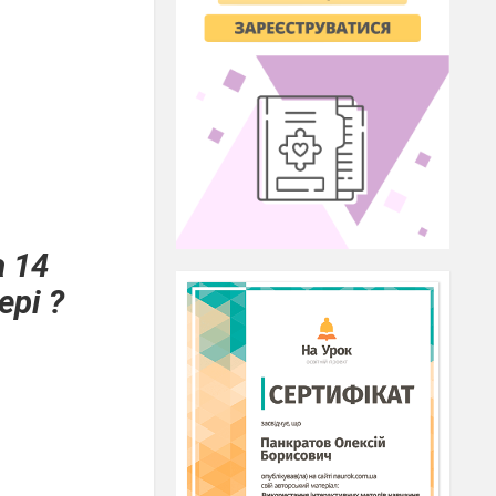
а 14
ері ?