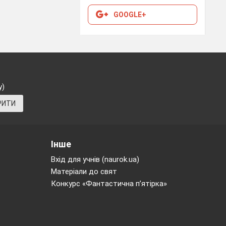
GOOGLE+
у)
РИТИ
Інше
Вхід для учнів (naurok.ua)
Матеріали до свят
Конкурс «Фантастична п’ятірка»