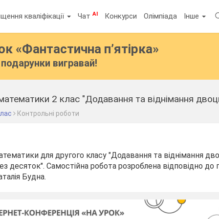
AI
щення кваліфікації
Чат
Конкурси
Олімпіада
Інше
бок
«Фантастична п’ятірка»
подарунки вигравай!
математики 2 клас "Додавання та віднімання дво
клас
Контрольні роботи
атематики для другого класу "Додавання та віднімання д
ез десяток". Самостійна робота розроблена відповідно до 
аталія Будна.