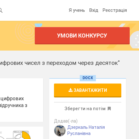
Я учень
Вхід
Реєстрація
УМОВИ КОНКУРСУ
цифрових чисел з переходом через десяток"
DOCX
ЗАВАНТАЖИТИ
воцифрових
підручника з
Зберегти на потім
Додав(-ла)
Дзеркаль Наталія
Русланівна