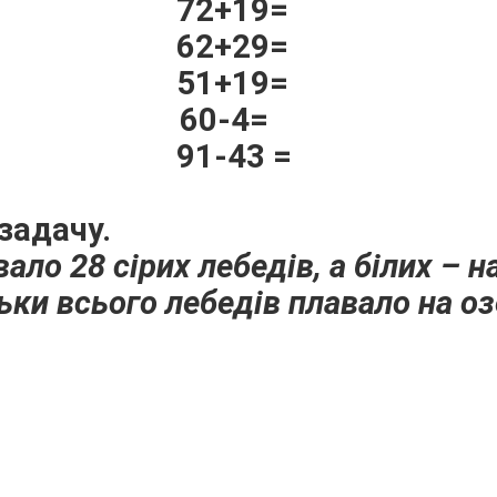
72+19=
62+29=
51+19=
60-4=
91-43 =
задачу.
вало 28 сірих лебедів, а білих – н
ьки всього лебедів плавало на оз