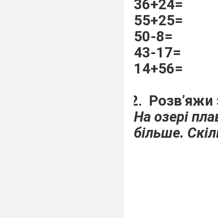
36+24=
55+25=
50-8=
43-17=
14+56=
Розв’яжи 
На озері пла
більше. Скіл