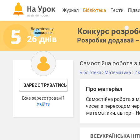
Журнал
Бібліотека
Тести
Підви
Конкурс розро
До розіграшу
залишилось:
26 днів
Розробки додавай – 
Самостійна робота з 
Бібліотека
Математика
2 
ЗАРЕЄСТРУВАТИСЬ
Про матеріал
Вже зареєстровані?
Самостійна робота з м
Увійти
чисел з переходом чер
математики, автор - Н