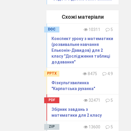
Схожі матеріали
DOC
10311
5
Конспект уроку з математики
(розвивальне навчання
Ельконін-Давидов) для 2
класу "Дослідження таблиці
додавання"
PPTX
8475
4.9
Фізкультхвилинка
"Карпатська руханка"
PDF
32471
5
Збірник завдань з
математики для 2 класу
ZIP
13600
5