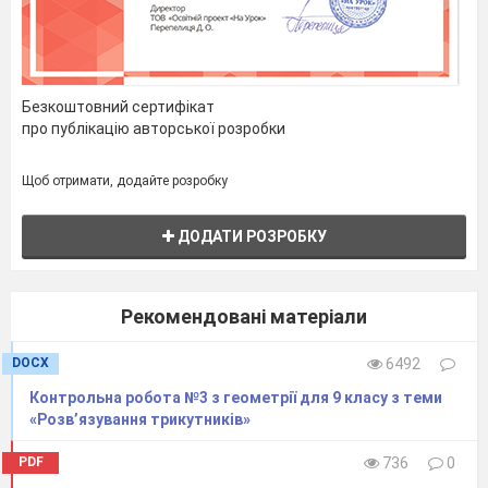
Безкоштовний сертифікат
про публікацію авторської розробки
Варіант 2
Дано :А(1;-3), В(3;-1), С(4;-13), Д(6;-3)
Щоб отримати, додайте розробку
ДОДАТИ РОЗРОБКУ
Рекомендовані матеріали
DOCX
6492
Контрольна робота №3 з геометрії для 9 класу з теми
«Розв’язування трикутників»
PDF
736
0