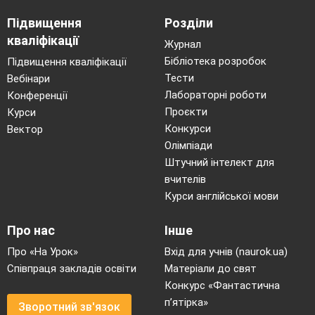
інший?
Підвищення
Розділи
кваліфікації
Журнал
Бібліотека розробок
Підвищення кваліфікації
Тести
Вебінари
Лабораторні роботи
Конференції
Проєкти
Курси
Конкурси
Вектор
Олімпіади
Штучний інтелект для
вчителів
Курси англійської мови
Про нас
Інше
Про «На Урок»
Вхід для учнів (naurok.ua)
Співпраця закладів освіти
Матеріали до свят
Конкурс «Фантастична
п’ятірка»
Зворотний зв'язок