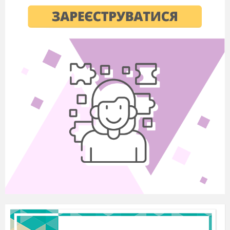
А) сторону паралелограма в протилежну
сторону?
Б) одну з основ трапеції в іншу?
В) один із кутів при основі рівнобедреного
трикутника в інший?
Г) один із кутів різностороннього трикутника в
інший?