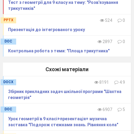
Тест з геометрії для 9 класу на тему: "Розв'язування
трикутників"
PPTX
524
0
Презентація до інтегрованого уроку
DOC
2897
0
Контрольна робота з теми: "Площа трикутника"
Побудувати образ даної трапеції при
Схожі матеріали
гомотетії з центром О і коефіцієнтом k=-1.
DOCX
8191
4.9
Збірник прикладних задач шкільної програми "Шахтна
геометрія"
DOC
6907
5
Урок геометрії в 9 класі+презентація+ музична
заставка "Подорож стежками знань. Рівняння кола"