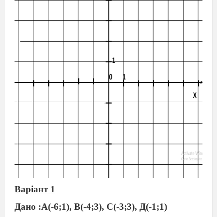
Варіант 1
Дано :А(-6;1), В(-4;3), С(-3;3), Д(-1;1)