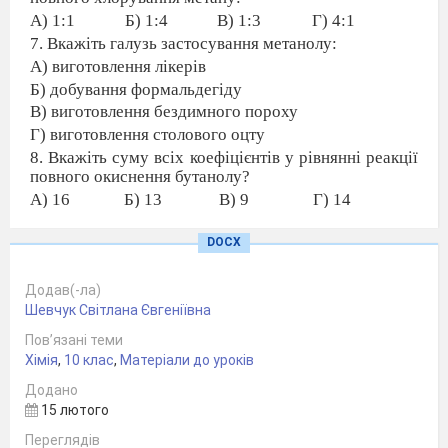
А) 1:1
Б) 1:4
В) 1:3
Г) 4:1
7. Вкажіть галузь застосування метанолу:
А) виготовлення лікерів
Б) добування формальдегіду
В) виготовлення бездимного пороху
Г) виготовлення столового оцту
8. Вкажіть суму всіх коефіцієнтів у рівнянні реакції
повного окиснення бутанолу?
А) 16
Б) 13
В) 9
Г) 14
DOCX
9. Вкажіть мономер, який використовується для
добування поліетилену:
А) етан
Б) етилен
В)
Додав(-ла)
Шевчук Світлана Євгеніївна
ацетилен
Г) пропілен
Пов’язані теми
10. Вкажіть, як називається властивість полімеру не
Хімія
,
10 клас
,
Матеріали до уроків
змочуватися водою і не пропускати її:
Додано
А) гідрофобність
Б) гідрофільність
В) гідратація
15 лютого
Г) гідроліз
Переглядів