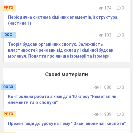
PPTX
174
0
Періодична система хімічних елементів, її структура.
(частина 1)
DOC
103
0
Теорія будови органічних сполук. Залежність
властивостей речовин від складу і хімічної будови
молекул. Поняття про явище ізомерії та ізомери.
Схожі матеріали
DOCX
11080
0
​Контрольна робота з хімії для 10 класу "Неметалічні
елементи та їх сполуки"
PPTX
11909
0
Презентація до уроку на тему " Оксигеновмісні кислоти"