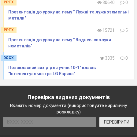
PPTX
30640
0
Презентація до уроку на тему " Лужні та лужноземельні
метали"
PPTX
15721
5
Презентація до уроку на тему " Водневі сполуки
неметалів"
DOCX
3335
0
Позакласний захід для учнів 10-11класів
"Інтелектуальна гра LG Еврика"
Перевірка виданих документів
Вкажіть номер документа (використовуйте кириличну
розкладку)
ПЕРЕВІРИТИ