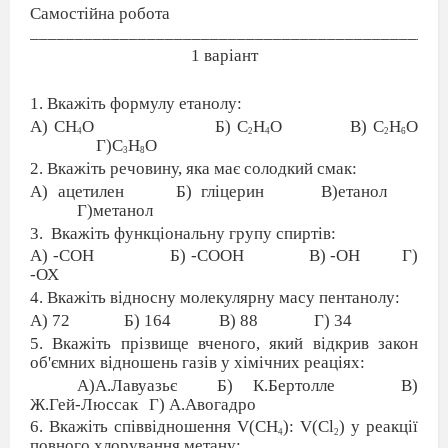
Самостійна робота
______________________________________________
1 варіант
1. Вкажіть формулу етанолу:
А) CH
O
Б) C
H
O
В) C
H
O
4
2
4
2
6
Г)C
H
O
3
8
2. Вкажіть речовину, яка має солодкий смак:
А) ацетилен
Б) гліцерин
В)етанол
Г)метанол
3.
Вкажіть функціональну групу спиртів:
А) -СОН
Б) -СООН
В) -ОН
Г)
-ОХ
4. Вкажіть відносну молекулярну масу пентанолу:
А) 72
Б) 164
В) 88
Г) 34
5. Вкажіть прізвище вченого, який відкрив закон
об'ємних відношень газів у хімічних реаціях:
А)А.Лавуазьє
Б) К.Бертолле
В)
Ж.Гей-Люссак
Г) А.Авогадро
6. Вкажіть співвідношення V(CH
): V(Cl
) у реакції
4
2
повного хлорування метану: