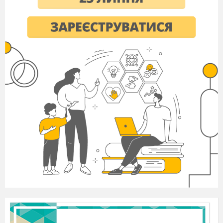
Г) -ол
2. Вкажіть продукт реакції внутрішньомолекулярної
дегідратації етанолу:
А) етан
Б) етен
В) метан
Г)ацетилен
3. Вкажіть об'єм водню, який потрібно витратити на
реакцію з киснем об'ємом 10 л:
А) 40 л
Б) 20 л
В) 10 л
Г) 5 л
4. Вкажіть відносну молекулярну масу гексанолу:
А) 87
Б) 56
В) 102
Г) 112
5.
Вкажіть, до якого типу реакції належать реакція
полімеризації:
А)обміну
Б) розкладу
В)
заміщення
Г) приєднання
6. Вкажіть суму всіх коефіцієнтів у рівнянні реакції
горіння етанолу :
А) 8
Б) 9
В) 11
Г) 23
7. Вкажіть, до якої групи спиртів належить гліцерин:
А) фенолів