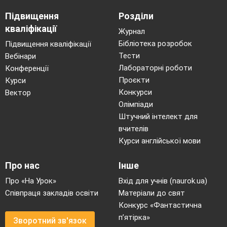
Підвищення
Розділи
кваліфікації
Журнал
Бібліотека розробок
Підвищення кваліфікації
Тести
Вебінари
Лабораторні роботи
Конференції
Проєкти
Курси
Конкурси
Вектор
Олімпіади
Штучний інтелект для
вчителів
Курси англійської мови
Про нас
Інше
Про «На Урок»
Вхід для учнів (naurok.ua)
Співпраця закладів освіти
Матеріали до свят
Конкурс «Фантастична
п’ятірка»
Зворотний зв'язок