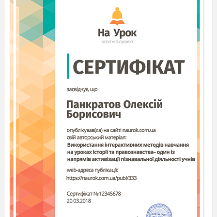
Б) двохатомних спиртів
В) трьохатомних спиртів
Г) насичених одноатомних спиртів
8. Вкажіть формули продуктів реакції взаємодії
метанолу з натрієм:
А) CH
ONa i H
Б) CH
ONa i H
O
В)
C
H
ONa i H
3
2
3
2
2
5
2
O
Г) C
H
ONa i H
2
5
2
9.
Вкажіть, який з поданих спиртів використовують
у виробництві морозива:
А) гліцерин
Б)
1-пропанол
В)
метанол
Г) етанол
10. Вкажіть прізвище вченого, який сформулював
закон об'ємних відношень газів у хімічних реаціях:
А)А.Лавуазьє
Б) К.Бертолле
B)
А.Авогадро
Г) Ж.Гей-Люссак
11. Обчислити масову частку Карбону в молекулі
бутанолу.