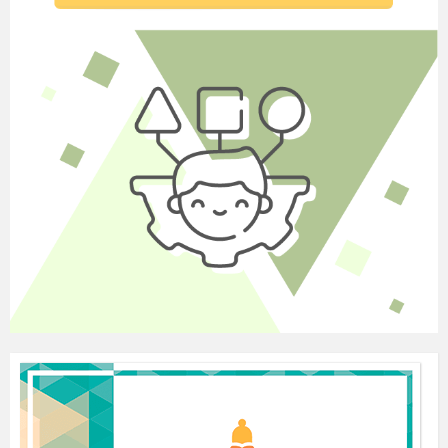
Стоїмо й чекаємо.
На яке нам стати місце
Ми іще не знаємо.
Первокласник 2:
Страшнувато нам іти,
Трішечки ніяково.
За веселу, гарну зустріч
Щиро ми подякуєм.
Першокласник 3:
Ох, я мало не спізни
ла
сь —
Справ багато, забари
лась
,
Ще в садочок
я
завіт
ала
,
Все про вас я розпита
ла
.
Першокласник 4:
Не журіться, добре буде,
Головне, що ми прийшли.