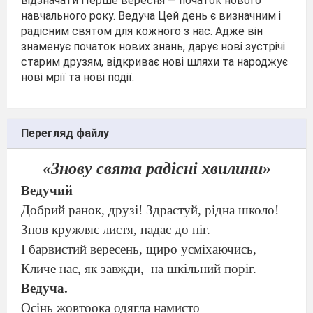
відзначати Перше вересня — початок нового
навчального року. Ведуча Цей день є визначним і
радісним святом для кожного з нас. Адже він
знаменує початок нових знань, дарує нові зустрічі
старим друзям, відкриває нові шляхи та народжує
нові мрії та нові події.
Перегляд файлу
«
Знову свята радісні хвилини
»
Ведучий
Добрий ранок, друзі! Здрастуй, рідна школо!
Знов кружляє листя, падає до ніг.
І барвистий вересень, щиро усміхаючись,
Кличе нас, як завжди,
на шкільний поріг.
Ведуча.
Осінь жовтоока одягла намисто