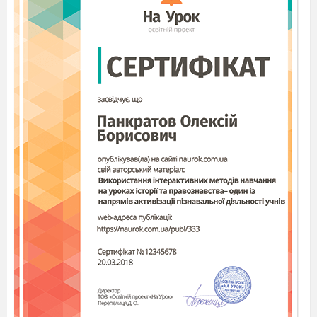
Вчаться ж якось в школі люди.,,
Подивись, як підросли...
Першокласник 5:
От і ми тут підростемо.
Рідна школо, нас стрічай!
Вчитися сюди ідемо —
Ширше двері відчиняй!
Музика
Ведучий
Вітаємо наймолодших учнів на чолі з
турботливими вчителями. Вони навчить вас
бачити світ у чудових, незвичайних кольорах
людських почуттів!
Танець першокласників
Ведуча