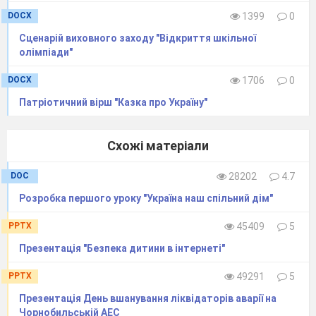
…………………………………………………………
DOCX
1399
0
Гімн
Сценарій виховного заходу "Відкриття шкільної
України
олімпіади"
Ведучий
DOCX
1706
0
Грайте, фанфари,
голосніш
!
Патріотичний вірш "Казка про Україну"
Хай стане світлим наше свято!
Стрічаємо
навчальний рік
Схожі матеріали
І всіх гостей вітаємо
ми
радо.
Ведучий
DOC
28202
4.7
Опорний заклад – то велика, дружня родина,
Розробка першого уроку "Україна наш спільний дім"
Де почуває щасливо себе кожна дитина!
Ведуча
PPTX
45409
5
Вас чекають нові відкриття.
Презентація "Безпека дитини в інтернеті"
Дні у школі — це ваше життя!
PPTX
49291
5
Ведучий
Презентація День вшанування ліквідаторів аварії на
Нового в школі нашій є багато,
Чорнобильській АЕС