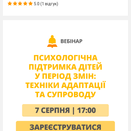
Вихід
5.0 (1 відгук)
випускників
Ведуча
Ну що, можемо продовжувати?
Ведучий
Стійте, заждіть, стривайте.
Я ніде не бачу їх
Найшановніших на світі
Іменинників малих.
Де поділись новачки?
Чи до школи йти злякались,
Чи за клумбою сховались?
Відгукніться, первачки!
(Виїзд першокласників)
Першокласник 1:
Не злякались, не сховались,