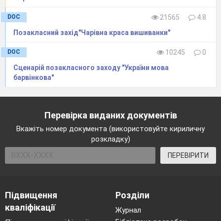
Як у житті країни, так і в нас,
DOC
21565
4.8
Про це багато можем розказати,
Та все ж, директор знає більше нас.
Позакласний захід"Чарівна краса вишиванки"
DOC
10245
0
Сценарій позакласного заходу "України мова
(Виступ
барвінкова"
директора)
Ведуча
Перевірка виданих документів
У цю урочисту святкову мить
Вкажіть номер документа (використовуйте кириличну
Привітання гостей для вас прозвучить!
розкладку)
Шановні гості прийшли сьогодні вас
ПЕРЕВІРИТИ
вітати
Із вересневим добрим, щирим святом!
Ведучий
Підвищення
Розділи
До вітального слова запрошується :
кваліфікації
Журнал
_________________________________________