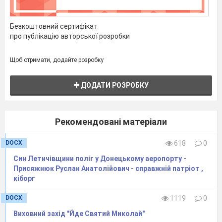
У ріднім краю зелен – гай шумить.
Я б знати рада, про що він мріє – спить.
Безкоштовний сертифікат
Я слухала, як кожна деревина
про публікацію авторської розробки
Шуміла віттям слово “Україна.”
Ведучий
Щоб отримати, додайте розробку
Живи та міцній Українська Державо! –
ДОДАТИ РОЗРОБКУ
Тебе захищають мільйони борців,
Щоб стяг синьо – жовтий піднявсь величаво,
І над Україною віки майорів!
Рекомендовані матеріали
Ведучий
DOCX
618
0
Урочиста лінійка на честь свята Першого
дзвоника та Дня знань оголошується
Син Летичівщини поліг у Донецькому аеропорту -
Присяжнюк Руслан Анатолійович - справжній патріот ,
відкритою!
кіборг
Ведуча
DOCX
1119
0
Право підняти Державний Прапор
України надається кращим випускникам школи
Виховний захід "Йде Святий Миколай"