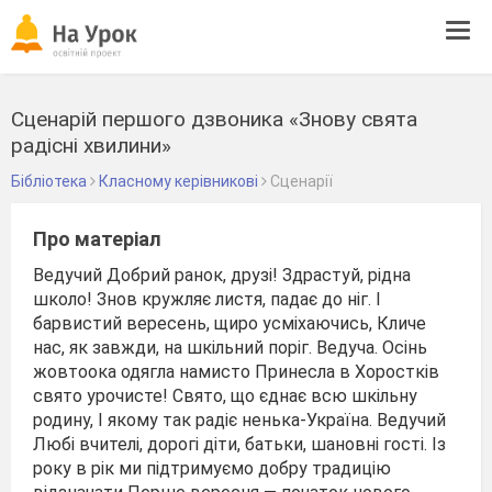
Tog
navi
Сценарій першого дзвоника «Знову свята
радісні хвилини»
Бібліотека
Класному керівникові
Сценарії
Про матеріал
Ведучий Добрий ранок, друзі! Здрастуй, рідна
школо! Знов кружляє листя, падає до ніг. І
барвистий вересень, щиро усміхаючись, Кличе
нас, як завжди, на шкільний поріг. Ведуча. Осінь
жовтоока одягла намисто Принесла в Хоростків
свято урочисте! Свято, що єднає всю шкільну
родину, І якому так радіє ненька-Україна. Ведучий
Любі вчителі, дорогі діти, батьки, шановні гості. Із
року в рік ми підтримуємо добру традицію