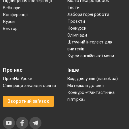
Бібліотека розробок
Підвищення кваліфікації
Тести
Вебінари
( Виступ гостей)
Лабораторні роботи
Конференції
Ведучий
Проєкти
Курси
Щоби під крилами своїми
Ангели
вас
Конкурси
Вектор
Олімпіади
уберегли ,
Штучний інтелект для
Священик вас благословляє, щоб ви
вчителів
щасливими були!
Курси англійської мови
Музика
«Молитва»
Про нас
Інше
Ведучий
Про «На Урок»
Вхід для учнів (naurok.ua)
На свято Знань і влітку ми чекали.
Співпраця закладів освіти
Матеріали до свят
Знов вересень нас дзвоником зустрів.
Конкурс «Фантастична
п’ятірка»
До нас шановні гості завітали,
Зворотний зв'язок
Щоб щиро привітати школярів
.
Пісня
----------------------------------------------------------