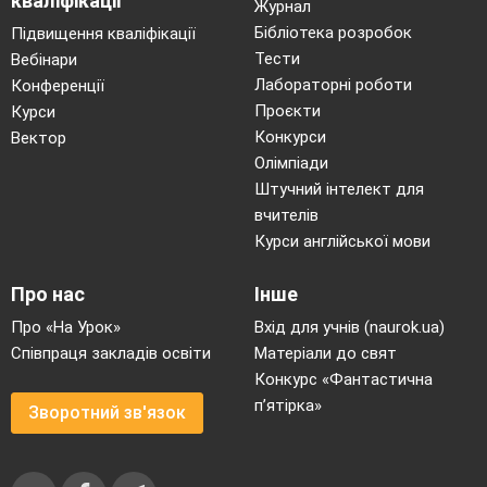
кваліфікації
Журнал
Ведуча:
Життя? Це — як шкільний твір: думок
Бібліотека розробок
Підвищення кваліфікації
багато, а часу обмаль.
Тести
Вебінари
Ведуча:
Класне було б життя, якби можна
Лабораторні роботи
Конференції
Проєкти
Курси
було застосувати до нього фотошоп: видалити
Конкурси
Вектор
сумне, домалювати радість, обрізати проблеми,
Олімпіади
замазати самотність, уставити щастя і кохання
Штучний інтелект для
зробити яскравішим.
вчителів
Ведуча
: Життя — як супермаркет: бери що
Курси англійської мови
хочеш.
Про нас
Інше
Ведуча:
Але не забувай — за все доведеться
Про «На Урок»
Вхід для учнів (naurok.ua)
платити.
Співпраця закладів освіти
Матеріали до свят
Ведуча:
Мене в житті цікавлять два питання:
Конкурс «Фантастична
звідки береться пил і куди зникають гроші?
п’ятірка»
Зворотний зв'язок
Ведуча:
Життя — це не зебра з чорних та
білих смуг, а шахова дошка, де все залежить