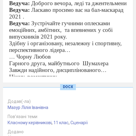
Ведуча:
Доброго вечора, леді та джентельмени
Ведуча:
Ласкаво просимо вас на бал-маскарад
2021 .
Ведуча:
Зустрічайте гучними оплесками
емоційних, амбітних,
та впевнених у собі
випускників 2021 року.
Здібну і організовану, незалежну і спортивну,
перспективного лідера…
… Чорну Любов
Гарного друга, майбутнього
Шумахера
Завжди надійного, дисциплінованого…
Ніжну, романтичну…
Витончену і чарівну…
DOCX
Доброзичливого і привітного,
трудолюбивого…
Додав(-ла)
Цілеспрямовану і кмітливу…
Мазур Лілія Іванівна
Найбільш нерозкритого…
Надію українського спорту…
Пов’язані теми
Класному керівникові
Працелюбну і наполегливу…
,
11 клас
,
Сценарії
Харизматичного, його самоіронія допомагає з
Додано