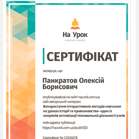
Звучить легка музика
Ведуча:
Лети, лети, пелюстинка, через гори і
долини,
Через море, океани, через вітри і бурани.
Віднеси усіх туди, де маленькі ми були.
В країну дитинства усіх поверни
Ведуча:
Від першого дня вашого народження
поруч з вами були найкращі, найрідніші,
найпотрібніші люди – батьки.
Ведуча
Щоб у родині панували мир та спокій,
необхідні терпіння, любов, розуміння…
Ведуча:
І, звісно ж, два телевізори.
Ведуча:
Тихо всі, мама телефонує! (Говорить
по телефону.) Так, мамо, я пообідав, так, не
забув, так, мені не холодно, так, я у школі…
Ведуча:
Я дуже поважаю наших батьків —
вони ж закінчили школу без Гугла й Інтернета!
Ведуча:
Спочатку всі батьки вчать нас
ходити
і говорити
…
Ведуча:
…..а потім хочуть, щоб ми
сиділи і