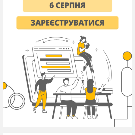
Ведуча:
Подаруйте рушник на дорогу,
Щоби, як там не склалось життя,
Серцем би повертав до порогу,
Із якого піду в майбуття.
Директор:
Урочистий випускний вечір
оголошується відкритим!
Гімн
Ведуча:
І ось прийшла до нас урочиста
хвилина,
Цей довгожданий, неповторний час
Вже кожен з вас сьогодні – не
дитина…
Ви всі дорослі! Тож вітаєм Вас.
Світ клекотить, земля йде по орбіті
А вам сьогодні лиш 17 літ
І атестати зрілості вручити
Настав вже час, щоб йти щасливо в
світ.