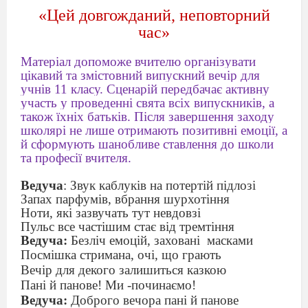
«Цей довгожданий, неповторний
час»
Матеріал допоможе вчителю організувати
цікавий та змістовний випускний вечір для
учнів 11 класу. Сценарій передбачає активну
участь у проведенні свята всіх випускників, а
також їхніх батьків. Після завершення заходу
школярі не лише отримають позитивні емоції, а
й сформують шанобливе ставлення до школи
та професії вчителя.
Ведуча
: Звук каблуків на потертій підлозі
Запах парфумів, вбрання шурхотіння
Ноти, які зазвучать тут невдовзі
Пульс все частішим стає від тремтіння
Ведуча
:
Безліч емоцій, заховані
масками
Посмішка стримана, очі, що грають
Вечір для декого залишиться казкою
Пані й панове! Ми -починаємо!
Ведуча:
Доброго вечора пані й панове