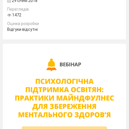
29 січня 2018
Переглядів
І двері вже відкриті в клас!
1472
Вед2. Заходьте і сідайте,
Оцінка розробки
Відгуки відсутні
Розказуйте, співайте
Узгоджуйте шкільні свої роки,
які так стрімко пропливали.
Вед1. Хай шкільний вальс кружляє Вас.
На мить забудьте ви про все на світі.
І старшокласниками станьте враз
Закоханими й ласкою загріті.
Вед2. Співайте й веселіться, то Ваш час.
Ви гості наші, будьте як себе вдома
Ми дуже раді й вдячні Вам