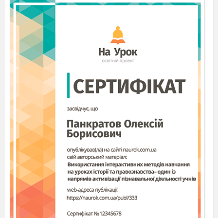
«Школа». А далі – у кожного свій маршрут,
свої життєві долі і зупинки, свої пасажири, свої
балі й тривоги, радощі й успіхи та в усіх Вас
одна спільна зупинка, і хоча немає станції, де
приймають у минуле поїзди, та на зупинці під
назвою «Школа» завжди Вас раді
Пісня «Школа» у виконанні дит. вок.
Ансамблю
Вед1.
Шановні Випускники!
Опанувати світ
науки вам допомагали вчителі, які є серед нас і
яких вже немає, які тепер працюють в інших
школах і які вже на заслуженому відпочинку.
Завжди з теплотою в серці будемо згадувати
вчителів: добрих, терплячих, неспокійних,
завжди з іскорками любові в очах. То ж
привітаймо всіх їх бурхливими, вдячними
оплесками.