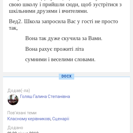
свою школу і прийшли сюди, щоб зустрітися з
шкільними друзями і вчителями.
Вед2. Школа запросила Вас у гості не просто
так,
Вона так дуже скучила за Вами.
Вона рахує прожиті літа
сумними і веселими словами.
Вед1. Сумними, бо набачились розлук,
DOCX
веселими, бо мрії не згасають.
Ви чуєте такий знайомий звук?
Додав(-ла)
Голяш Галина Степанівна
Це ж дзвоник Вас на свято закликає.
Вед1. Як добре, що прийшли ви знову
Пов’язані теми
Класному керівникові
,
Сценарії
До нас у Поморянську школу.
Додано
А вчителі чекають вас