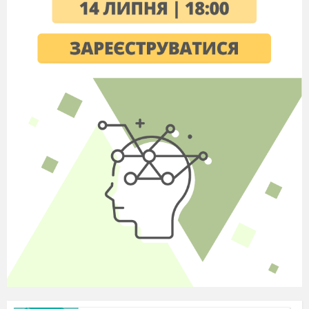
За те, що Ви прийшли у свою школу.
Вед1.
Які ви всі красиві!
І молоді й щасливі,
Розумні, чарівні
Випускники усі.
Вед2. Цей вірш написала випускниця 1981 р.
Підгірна Ольга.
Вед1.
Золотою симфонією для Вас прозвучала
мелодія шкільного дзвоника як відгомін
далекого дитинства у яке неможливо
повернутися. Щиро вітаємо Вас на святі
шкільних друзів. Хай цей вечір наповниться
спогадами давно минулих років…
Сьогоднішня зустріч – це мандрівка у світ
дитинства і юності.
Вед2. Життя, наче потяг, зупинка під назвою