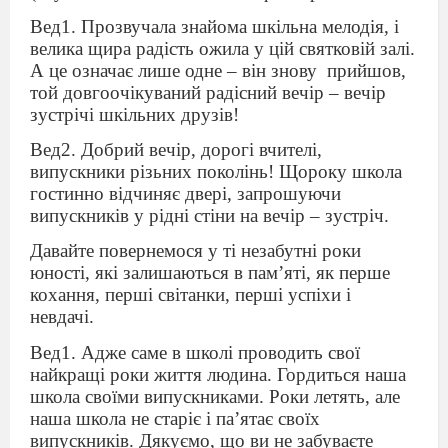
Вед1. Прозвучала знайома шкільна мелодія, і
велика щира радість ожила у цій святковій залі.
А це означає лише одне – він знову
прийшов,
той довгоочікуваний радісний вечір – вечір
зустрічі шкільних друзів!
Вед2. Добрий вечір, дорогі вчителі,
випускники різьних поколінь! Щороку школа
гостинно відчиняє двері, запрошуючи
випускників у рідні стіни на вечір – зустріч.
Давайте повернемося у ті незабутні роки
юності, які залишаються в пам’яті, як перше
кохання, перші світанки, перші успіхи і
невдачі.
Вед1. Адже саме в школі проводить свої
найкращі роки життя людина. Гордиться наша
школа своїми випускниками. Роки летять, але
наша школа не старіє і па’ятає своїх
випускників. Дякуємо, що ви не забуваєте