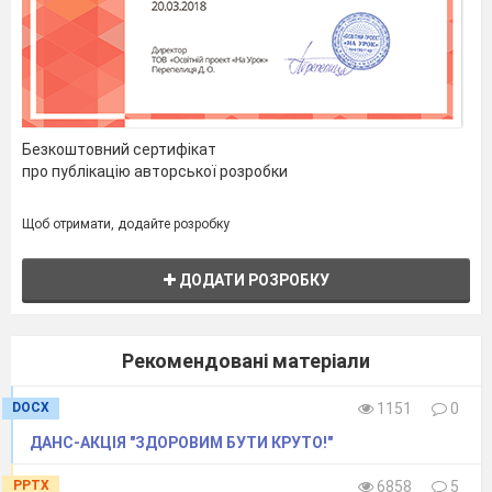
Пісня «Мій Край»
Вед2. Повинні бути вдячні ми довіку
За їхню віру, ласку і тепло.
Безкоштовний сертифікат
про публікацію авторської розробки
За те, що розуміли нас, любили,
За допомогу і добро.
Щоб отримати, додайте розробку
Для вас, дорогі вчителі звучить пісня
«Вчителям» у виконанні вок. Ансамблю дівчат.
ДОДАТИ РОЗРОБКУ
Вед1.
Минулого й майбутнього прекрасна й
світла мить.
Рекомендовані матеріали
Та в мить таку ми згадуємо щоразу
DOCX
1151
0
Людей, котрі не з нами зараз тут,
ДАНС-АКЦІЯ "ЗДОРОВИМ БУТИ КРУТО!"
Тих, що навіки перейшли життя межу,
PPTX
6858
5