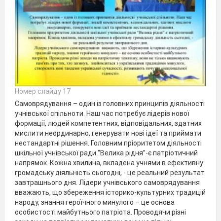
Номер слайду 17
Самоврядування – один із головних принципів діяльності
учнівської спільноти. Наш час потребує лідерів нової
формації, людей компетентних, відповідальних, здатних
мислити неординарно, генерувати нові ідеї та приймати
нестандартні рішення. Головним пріоритетом діяльності
шкільної учнівської ради “Велика рідня”-є патріотичний
напрямок. Кожна хвилина, вкладена учнями в ефективну
громадську діяльність сьогодні, - це реальний результат
завтрашнього дня. Лідери учнівського самоврядування
вважають, що збереження історико-культурних традицій
народу, знання героїчного минулого – це основа
особистості майбутнього патріота. Проводячи різні