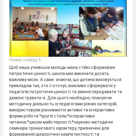
Номер слайду 6
Щоб наша учнівська молодь мала стійкі сформовані
патріотичні цінності, школа має виконати досить
важливу місію. А саме: знаючи, що дитина виховується
прикладом тих, хто її оточує, важливо сформувати у
педагогів патріотичні цінності та уміння передавати та
демонструвати їх. Для цього необхідно, плануючи
методичну діяльність із педагогами різних категорій,
використовуєм різноманітні активні та інтерактивні
форми роботи:*круглі столи;*інтерактивні
читання;*школи майстерності;*науково-методичні
семінари тренінгового характеру, призначені для
формування ідеалогічної компетентності та