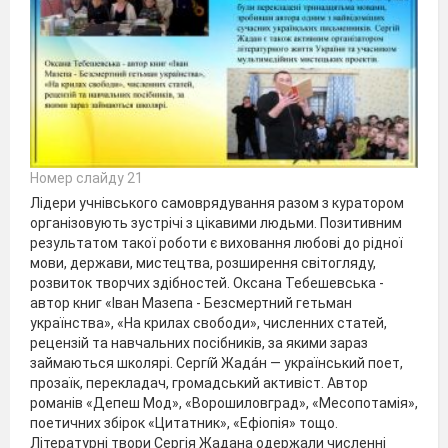
Номер слайду 21
Лідери учнівського самоврядування разом з куратором
організовують зустрічі з цікавими людьми. Позитивним
результатом такої роботи є виховання любові до рідної
мови, держави, мистецтва, розширення світогляду,
розвиток творчих здібностей. Оксана Тебешевська -
автор книг «Іван Мазепа - Безсмертний гетьман
українства», «На крилах свободи», численних статей,
рецензій та навчальних посібників, за якими зараз
займаються школярі. Сергі́й Жада́н — український поет,
прозаїк, перекладач, громадський активіст. Автор
романів «Депеш Мод», «Ворошиловград», «Месопотамія»,
поетичних збірок «Цитатник», «Ефіопія» тощо.
Літературні твори Сергія Жадана одержали численні