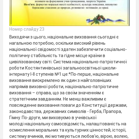
Номер слайду 23
Виходячи з цього, національне виховання сьогодні є
нагальною потребою, оскільки високий рівень
національної свідомості здатен забезпечити соціально-
політичну стабільність та гідне місце країни в
цивілізованому світі. Система національно-патріотичної
роботи Костянтинівської загальноосвітньої школи-
інтернату І-ІІ ступенів №1 це:*По-перше, національне
виховання виокремлено як один з найголовніших
напрямів виховної роботи, національно-патріотичне
виховання – справа, що за своїм значенням є
стратегічним завданням. Не менш важливим є
повсякденне виховання поваги до Конституції держави,
законодавства, державних символів - Герба, Прапора,
Гімну. По-друге, ми виховуємо в учнівської
молоді національну самосвідомість, налаштованість на
осмислення моральних та культурних цінностей, історії,
систему вчинків, які мотивуються любов'ю, вірою, волею,