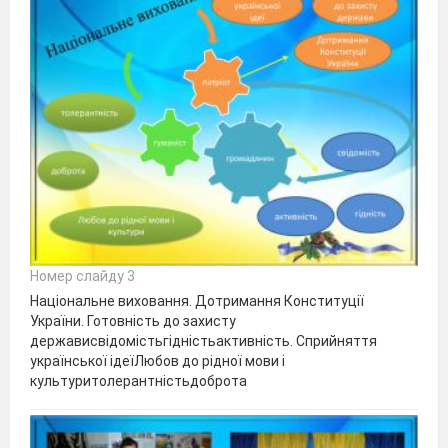
Номер слайду 3
Національне виховання. Дотримання Конституції
України. Готовність до захисту
держависвідомістьгідністьактивність. Сприйняття
української ідеїЛюбов до рідної мови і
культуритолерантністьдоброта