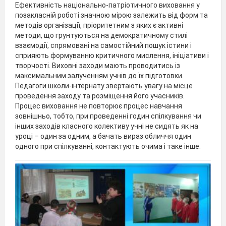
Ефективність національно-патріотичного виховання у
позакласній роботі значною мірою залежить від форм та
методів організації, пріоритетним з яких є активні
методи, що грунтуються на демократичному стилі
взаємодії, спрямовані на самостійний пошук істини і
сприяють формуванню критичного мислення, ініціативи і
творчості. Виховні заходи мають проводитись із
максимальним залученням учнів до їх підготовки.
Педагоги школи-інтернату звертають увагу на місце
проведення заходу та розміщення його учасників.
Процес виховання не повторює процес навчання
зовнішньо, тобто, при проведенні годин спілкування чи
інших заходів класного колективу учні не сидять як на
уроці – один за одним, а бачать вираз обличчя один
одного при спілкуванні, контактують очима і таке інше.