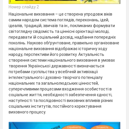
Номер слайду 2
Національне виховання – це створена упродовж віків
самим народом система поглядів, переконань, ідей,
ідеалів, традицій, звичаїв та ін., покликаних формувати
світоглядну свідомість та ціннісні орієнтації молоді,
передавати їй соціальний досвід, надбання попередніх
поколінь. Науково обґрунтоване, правильно організоване
національне виховання відображає історичну ходу
народу, перспективи його розвитку. Актуальність
створення системи національного виховання в умовах
творення Української державності визначається
потребами суспільства у всебічній активізації
інтелектуального і духовно-творчого потенціалу
національних та загальнолюдських цінностей,
суперечливими процесами входження особистості в
соціальне життя, необхідності забезпечення єдності,
наступності та послідовності виховних впливів різних
соціальних інститутів, постійного коректування
виховного процесу.