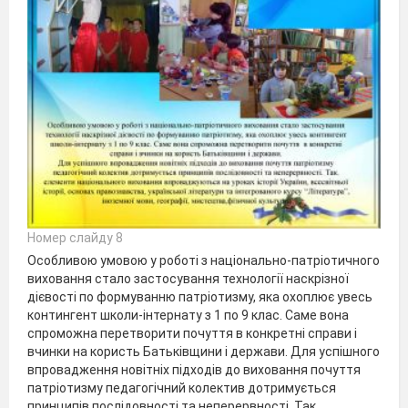
Номер слайду 8
Особливою умовою у роботі з національно-патріотичного
виховання стало застосування технології наскрізної
дієвості по формуванню патріотизму, яка охоплює увесь
контингент школи-інтернату з 1 по 9 клас. Саме вона
спроможна перетворити почуття в конкретні справи і
вчинки на користь Батьківщини і держави. Для успішного
впровадження новітніх підходів до виховання почуття
патріотизму педагогічний колектив дотримується
принципів послідовності та неперервності. Так.