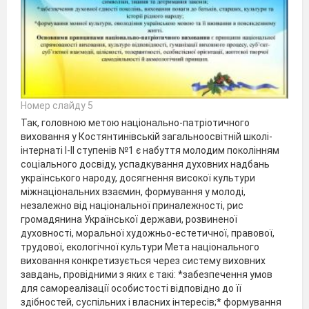
Номер слайду 5
Так, головною метою національно-патріотичного
виховання у Костянтинівській загальноосвітній школі-
інтернаті І-ІІ ступенів №1 є набуття молодим поколінням
соціального досвіду, успадкування духовних надбань
українського народу, досягнення високої культури
міжнаціональних взаємин, формування у молоді,
незалежно від національної приналежності, рис
громадянина Української держави, розвиненої
духовності, моральної художньо-естетичної, правової,
трудової, екологічної культури Мета національного
виховання конкретизується через систему виховних
завдань, провідними з яких є такі: *забезпечення умов
для самореалізації особистості відповідно до її
здібностей, суспільних і власних інтересів;* формування