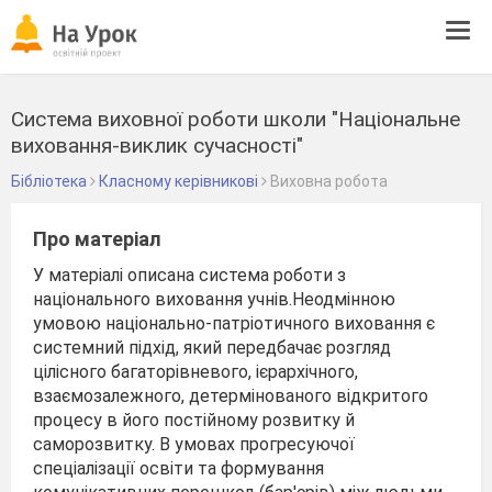
Tog
navi
Система виховної роботи школи "Національне
виховання-виклик сучасності"
Бібліотека
Класному керівникові
Виховна робота
Про матеріал
У матеріалі описана система роботи з
національного виховання учнів.Неодмінною
умовою національно-патріотичного виховання є
системний підхід, який передбачає розгляд
цілісного багаторівневого, ієрархічного,
взаємозалежного, детермінованого відкритого
процесу в його постійному розвитку й
саморозвитку. В умовах прогресуючої
спеціалізації освіти та формування