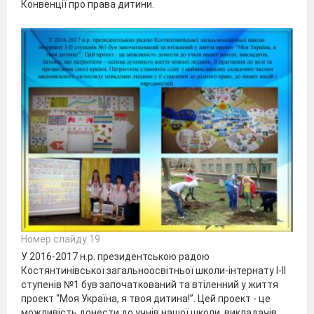
Конвенції про права дитини.
Номер слайду 19
У 2016-2017 н.р. президентською радою
Костянтинівської загальноосвітньої школи-інтернату І-ІІ
ступенів №1 був започаткований та втіленний у життя
проект “Моя Україна, я твоя дитина!”. Цей проект - це
можливість донести до учнів нашої школи, викладачів,