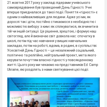
21 жовтня 2017 року у закладі лідерами учнівського
самоврядування був проведений День Гідності. Учні
вперше приєдналася до такої події. Поняття «гідності» є
одним з найважливіших для людини. Адже усі ми, як
дорослі так і діти, постійно стикаємося з необхідністю і
можливістю вибору: з ким і як спілкуватися, як вчинити в
тій чи іншій ситуації. Це рішення, зрештою, і формує наш
світогляд, але й визначає світ довкола нас: спочатку в
школі, потім під час навчання у вищих навчальних
закладах, потім на роботі, вдома, в родині, в суспільстві.
Усесвітній День Гідності – це незалежний соціальний,
політично та релігійно, нейтральний проект, мета якого
керувати почуттям власної гідності у повсякденному
житті. Цього року ми чекаємо на представників Ed. Camp
Ukraine, які розділять з нами святкування цієї події.