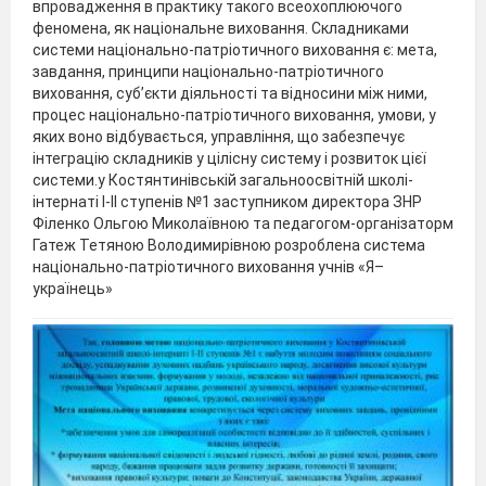
впровадження в практику такого всеохоплюючого
феномена, як національне виховання. Складниками
системи національно-патріотичного виховання є: мета,
завдання, принципи національно-патріотичного
виховання, суб’єкти діяльності та відносини між ними,
процес національно-патріотичного виховання, умови, у
яких воно відбувається, управління, що забезпечує
інтеграцію складників у цілісну систему і розвиток цієї
системи.у Костянтинівській загальноосвітній школі-
інтернаті І-ІІ ступенів №1 заступником директора ЗНР
Філенко Ольгою Миколаївною та педагогом-організаторм
Гатеж Тетяною Володимирівною розроблена система
національно-патріотичного виховання учнів «Я–
українець»