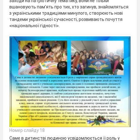
заходи на патріотичну тематику, вони не тільки
вшановують пам'ять про тих, хто загинув, знайомляться
з українськими традиціями минулого, створюють нові
тандеми української сучасності, розвивають почуття
«національної гідності».
Номер слайду 18
Саме в дитинстві людиною усвідомлюється її роль у