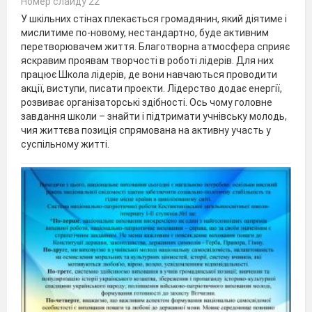
Номер слайду 22
У шкільних стінах плекається громадянин, який діятиме і
мислитиме по-новому, нестандартно, буде активним
перетворювачем життя. Благотворна атмосфера сприяє
яскравим проявам творчості в роботі лідерів. Для них
працює Школа лідерів, де вони навчаються проводити
акції, виступи, писати проекти. Лідерство додає енергії,
розвиває організаторські здібності. Ось чому головне
завдання школи – знайти і підтримати учнівську молодь,
чия життєва позиція спрямована на активну участь у
суспільному житті.