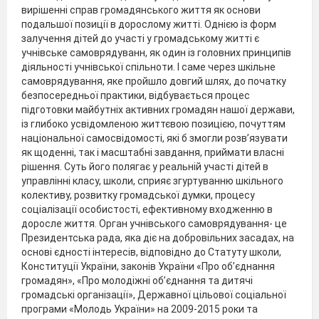
вирішенні справ громадянського життя як основи
подальшої позиції в дорослому житті. Однією із форм
залучення дітей до участі у громадському житті є
учнівське самоврядуванн, як один із головних принципів
діяльності учнівської спільноти. І саме через шкільне
самоврядування, яке пройшло довгий шлях, до початку
безпосередньої практики, відбувається процес
підготовки майбутніх активних громадян нашої держави,
із глибоко усвідомленою життєвою позицією, почуттям
національної самосвідомості, які б змогли розв’язувати
як щоденні, так і масштабні завдання, приймати власні
рішення. Суть його полягає у реальній участі дітей в
управлінні класу, школи, сприяє згуртуванню шкільного
колективу, розвитку громадської думки, процесу
соціалізації особистості, ефективному входженню в
доросле життя. Орган учнівського самоврядування- це
Президентська рада, яка діє на добровільних засадах, на
основі єдності інтересів, відповідно до Статуту школи,
Конституції України, законів України «Про об’єднання
громадян», «Про молодіжні об’єднання та дитячі
громадські організації», Державної цільової соціальної
програми «Молодь України» на 2009-2015 роки та