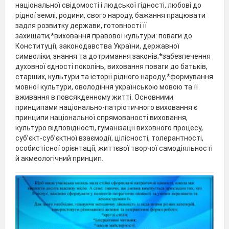
національної свідомості і людської гідності, любові до
рідної землі, родини, свого народу, бажання працювати
задля розвитку держави, готовності її
захищати;*виховання правової культури: поваги до
Конституції, законодавства України, державної
символіки, знання та дотримання законів;*забезпечення
духовної єдності поколінь, виховання поваги до батьків,
старших, культури та історії рідного народу;*формування
мовної культури, оволодіння українською мовою та її
вживання в повсякденному житті. Основними
принципами національно-патріотичного виховання є
принципи національної спрямованості виховання,
культуро відповідності, гуманізації виховного процесу,
суб’єкт-суб’єктної взаємодії, цілісності, толерантності,
особистісної орієнтації, життєвої творчої самодіяльності
й акмеологічний принцип.