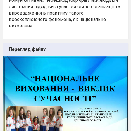
комунікативних перешкод (бар'єрів) між людьми
системний підхід виступає основою організації та
впровадження в практику такого
всеохоплюючого феномена, як національне
виховання.
Перегляд файлу