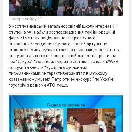
Номер слайду 11
У костянтинівській загальноосвітній школі-інтернаті І-ІІ
ступенів №1 набули розповсюдження такі інноваційні
форми і методи національно-патріотичного
виховання:*засідання круглого столу;*віртуальна
подорож в минуле;*виставки фотоколажів;*проектна та
пошукова діяльність;*юнацька військово-патріотична
гра “Джура”;*фестивалі української пісні та казки;*WEB-
пошуки та квести;*зустрічі з сучасними
письменниками;*інтерактивні заняття в міському
краєзнавчому музеї;* Патріотичні екскурсії по Україні.
*зустрічі з воїнами АТО, тощо.