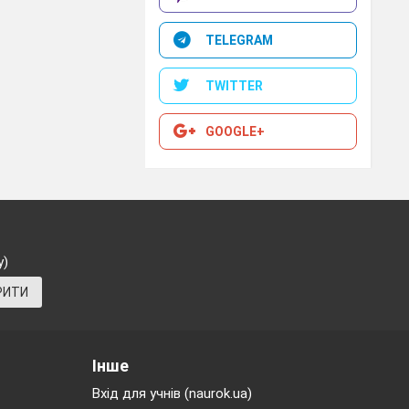
TELEGRAM
TWITTER
GOOGLE+
у)
РИТИ
Інше
Вхід для учнів (naurok.ua)