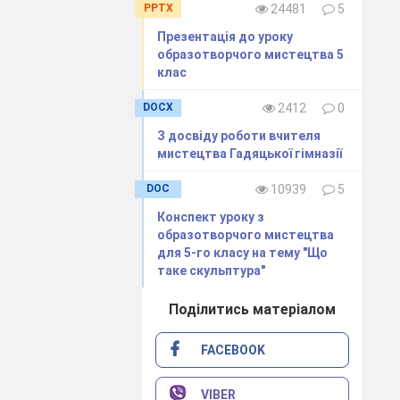
PPTX
24481
5
Презентація до уроку
образотворчого мистецтва 5
клас
DOCX
2412
0
З досвіду роботи вчителя
мистецтва Гадяцької гімназії
DOC
10939
5
Конспект уроку з
образотворчого мистецтва
для 5-го класу на тему "Що
таке скульптура"
Поділитись матеріалом
FACEBOOK
VIBER