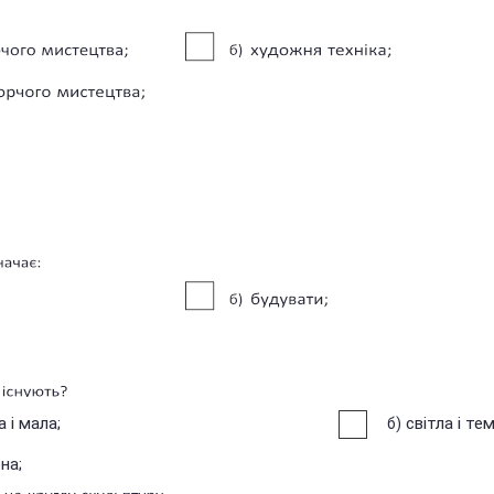
елика і мала;
світла і те
б)
на;