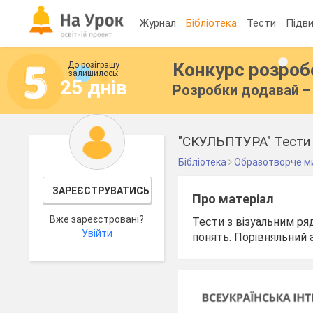
Журнал
Бібліотека
Тести
Підви
Конкурс розро
До розіграшу
залишилось:
25 днів
Розробки додавай – 
"СКУЛЬПТУРА" Тести 
Бібліотека
Образотворче м
ЗАРЕЄСТРУВАТИСЬ
Про матеріал
Вже зареєстровані?
Тести з візуальним ря
Увійти
понять. Порівняльний 