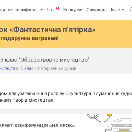
AI
щення кваліфікації
Чат
Конкурси
Олімпіада
Інше
бок
«Фантастична п’ятірка»
подарунки вигравай!
5 клас "Образотворче мистецтво"
истецтво
5 клас
Матеріали до уроків
дом для узагальнення розділу Скульптура. Тлумачення худож
аналіз творів мистецтва.