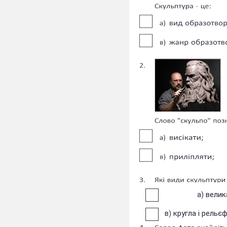
в
а)
кругла і рельєф
в)