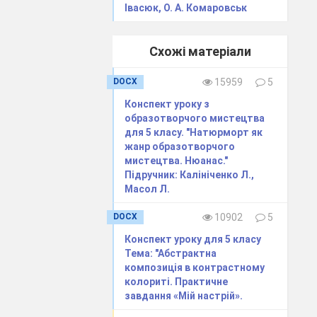
Івасюк, О. А. Комаровськ
Схожі матеріали
скульптури;
DOCX
15959
5
Конспект уроку з
образотворчого мистецтва
для 5 класу. "Натюрморт як
жанр образотворчого
мистецтва. Нюанас."
Підручник: Калініченко Л.,
Масол Л.
DOCX
10902
5
Конспект уроку для 5 класу
Тема: "Абстрактна
композиція в контрастному
колориті. Практичне
завдання «Мій настрій».