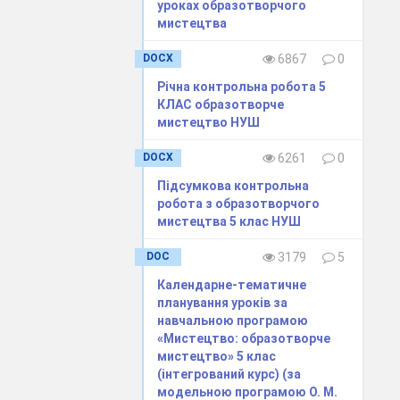
уроках образотворчого
мистецтва
DOCX
6867
0
Річна контрольна робота 5
КЛАС образотворче
мистецтво НУШ
DOCX
6261
0
Підсумкова контрольна
робота з образотворчого
мистецтва 5 клас НУШ
DOC
3179
5
Календарне-тематичне
планування уроків за
навчальною програмою
«Мистецтво: образотворче
мистецтво» 5 клас
(інтегрований курс) (за
модельною програмою О. М.