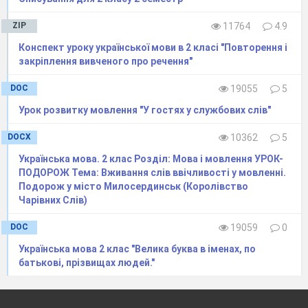
ZIP
11764
4.9
Конспект уроку української мови в 2 класі "Повторення і
закріплення вивченого про речення"
DOC
19055
5
Урок розвитку мовлення "У гостях у службових слів"
DOCX
10362
5
Українська мова. 2 клас Розділ: Мова і мовлення УРОК-
ПОДОРОЖ Тема: Вживання слів ввічливості у мовленні.
Подорож у місто Милосердинськ (Королівство
Чарівних Слів)
DOC
19059
0
Українська мова 2 клас "Велика буква в іменах, по
батькові, прізвищах людей."