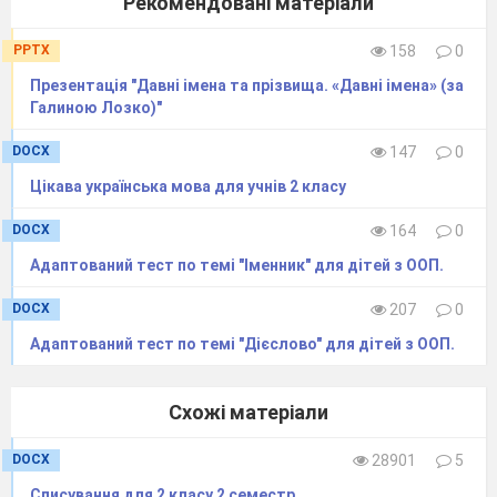
Рекомендовані матеріали
PPTX
158
0
Презентація "Давні імена та прізвища. «Давні імена» (за
Галиною Лозко)"
DOCX
147
0
Цікава українська мова для учнів 2 класу
DOCX
164
0
Адаптований тест по темі "Іменник" для дітей з ООП.
DOCX
207
0
Адаптований тест по темі "Дієслово" для дітей з ООП.
Схожі матеріали
DOCX
28901
5
Списування для 2 класу 2 семестр