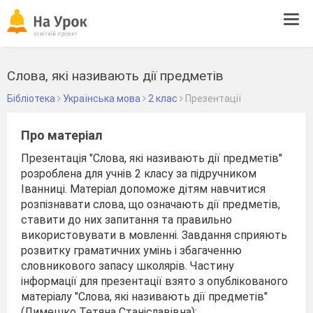
Tog
navi
Слова, які називають дії предметів
Бібліотека
Українська мова
2 клас
Презентації
Про матеріал
Презентація "Слова, які називають дії предметів"
розроблена для учнів 2 класу за підручником
Іванниці. Матеріал допоможе дітям навчитися
розпізнавати слова, що означають дії предметів,
ставити до них запитання та правильно
використовувати в мовленні. Завдання сприяють
розвитку граматичних умінь і збагаченню
словникового запасу школярів. Частину
інформації для презентації взято з опублікованого
матеріалу "Слова, які називають дії предметів"
(Лимешко Тетяна Станіславівна):