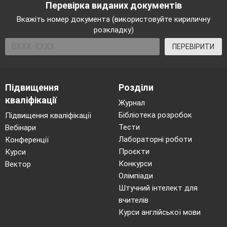
Перевірка виданих документів
Вкажіть номер документа (використовуйте кириличну
розкладку)
ПЕРЕВІРИТИ
Підвищення
Розділи
кваліфікації
Журнал
Бібліотека розробок
Підвищення кваліфікації
Тести
Вебінари
Лабораторні роботи
Конференції
Проєкти
Курси
Конкурси
Вектор
Олімпіади
Штучний інтелект для
вчителів
Курси англійської мови