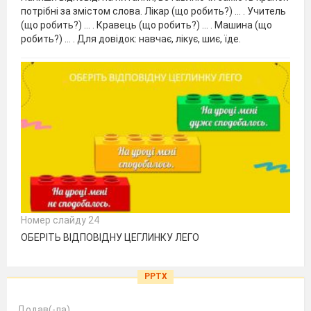
потрібні за змістом слова. Лікар (що робить?) … . Учитель
(що робить?) … . Кравець (що робить?) … . Машина (що
робить?) … . Для довідок: навчає, лікує, шиє, їде.
Номер слайду 24
ОБЕРІТЬ ВІДПОВІДНУ ЦЕГЛИНКУ ЛЕГО
PPTX
Додав(-ла)