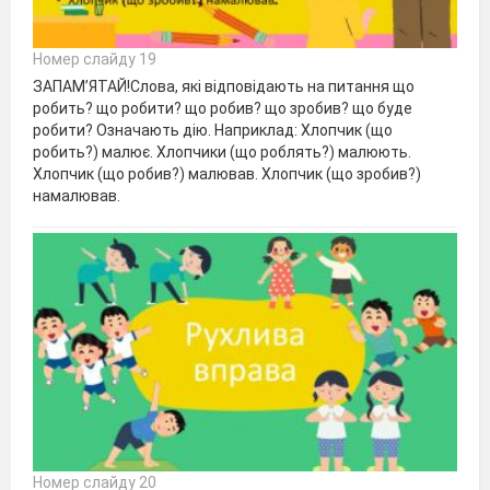
Номер слайду 19
ЗАПАМ’ЯТАЙ!Слова, які відповідають на питання що
робить? що робити? що робив? що зробив? що буде
робити? Означають дію. Наприклад: Хлопчик (що
робить?) малює. Хлопчики (що роблять?) малюють.
Хлопчик (що робив?) малював. Хлопчик (що зробив?)
намалював.
Номер слайду 20