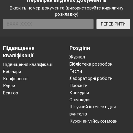
Дехто відлітає у теплі та багаті кормом
Вкажіть номер документа (використовуйте кириличну
краї, а ті, які залишилися зимувати
розкладку)
потребують найбільшої допомоги, а
саме нашої з вами допомоги.
ПЕРЕВІРИТИ
Справжнім подарунком для пернатих є
годівнички, які можна виготовляти з
різноманітних матеріалів: можна
Підвищення
Розділи
використовувати порожні пластикові
пляшки, картонні коробки чи робити з
кваліфікації
Журнал
дерева. Головне пам’ятати, щоб
Бібліотека розробок
Підвищення кваліфікації
пташкам було зручно. (Демонстрація
Тести
Вебінари
годівничок).
Лабораторні роботи
Конференції
Проєкти
Курси
Конкурси
Вектор
Олімпіади
Штучний інтелект для
вчителів
Курси англійської мови