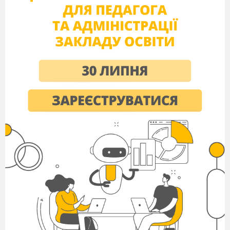
форми складання орігамі,
навчати
виготовляти
фігуру
пташки - снігура
(спосіб
орігамі);
розвивати
мислення,
увагу,
фантазію,дрібну моторику пальців рук;
виховувати
любов
до
природи,
охайність
під час
роботи,
наполегливість
у
досягненні
мети.
Обладнання:
Папір,
клей,
демонстраційні
фігурки
птахів,
малюнок дерева,
презентація
«Мистецтво орігамі», відео запис етапів
складання пташки снігура, запис співу
зимуючих пташок.
Хід уроку