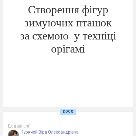
Створення фігур
зимуючих пташок
за схемою
у техніці
орігамі
DOCX
Додав(-ла)
Курячей Віра Олександрівна