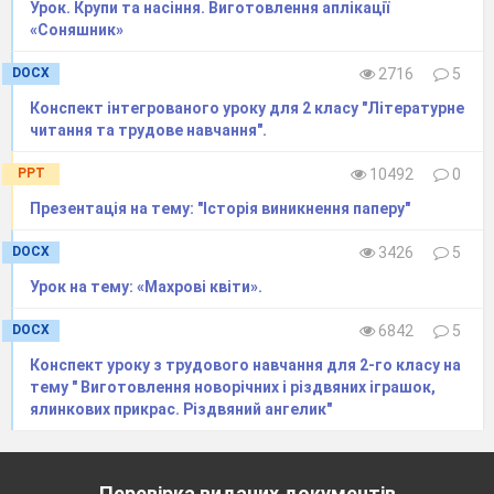
Урок. Крупи та насіння. Виготовлення аплікації
Сірі лапки, білі щічки,
«Соняшник»
Називаються… (синички)
DOCX
2716
5
Вірно людям я служу,
Конспект інтегрованого уроку для 2 класу "Літературне
Їм дерева стережу.
читання та трудове навчання".
Дзьоб міцний і гострий маю,
Шкідників ним добуваю.
PPT
10492
0
(дятел)
Презентація на тему: "Історія виникнення паперу"
Цікава пташка у нас проживає.
DOCX
3426
5
Животик жовтенький ця пташка має.
За море у теплі краї не літає,
Урок на тему: «Махрові квіти».
А з нами зимує і для нас співає.
(Синичка)
DOCX
6842
5
Конспект уроку з трудового навчання для 2-го класу на
тему " Виготовлення новорічних і різдвяних іграшок,
(
Загадки супроводжуються записом
ялинкових прикрас. Різдвяний ангелик"
голосів пташок
)
Зима складний період в житті птахів.
Перевірка виданих документів