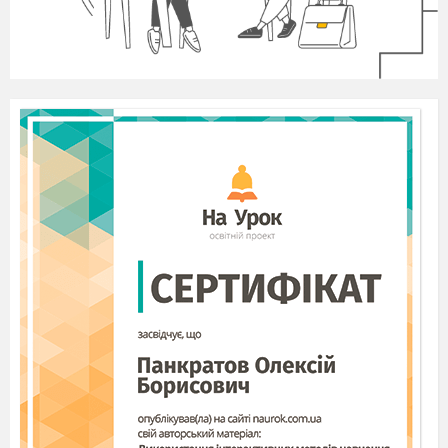
Організаційний
момент
Всі сідайте тихо, діти,
Домовляймось не шуміти.
Тож гаразд, часу не гаєм
І урок розпочинаєм!
Вступна
бесіда.
Оголошення
теми
і
мети
уроку.
Сьогодні
на
уроці
ми
з
вами
продовжуємо
працювати
з
папером,
але
що
ми
будемо
робити,
ви
дізнаєтесь
трішки
пізніше.
Прийшла зима. Сніг вкрив землю
білою ковдрою. На вулиці зимно,
морозно. Люди щонайшвидше
намагаються потрапити до своїх
теплих осель. Поспішають… Тільки
він нікуди не поспішає, сидить на