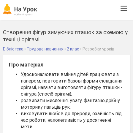
Tog
navi
Створення фігур зимуючих пташок за схемою у
техніці орігамі
Бібліотека
Трудове навчання
2 клас
Розробки уроків
Про матеріал
Удосконалювати вміння дітей працювати з
папером; повторити базові форми складання
орігамі, навчати виготовляти фігуру пташки -
снігура (спосіб орігамі);
розвивати мислення, увагу, фантазію,дрібну
моторику пальців рук;
виховувати любов до природи, охайність під
час роботи, наполегливість у досягненні
мети.