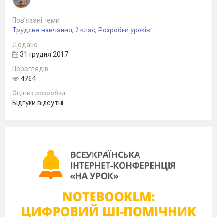
Пов’язані теми
Трудове навчання
,
2 клас
,
Розробки уроків
Додано
31 грудня 2017
Переглядів
4784
Оцінка розробки
Відгуки відсутні
м. Кривий Ріг
2016 рік
Тема:
Створення фігур зимуючих пташок за
схемою
у техніці орігамі.
Мета:
Удосконалювати
вміння
дітей
працювати
з
папером; повторити базові