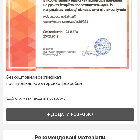
гілці, розпушивши своє пір’ячко (так
тепліше), мріє. Мріє про весняне тепле
сонечко, про ясне блакитне небо…
Чи задумувалися ми – як братам
нашим меншим взимку живеться? За
своїми повсякденними клопотами
люди навіть не помічають труднощів,
з якими стикаються в зимову пору
пернаті друзі. Так, багато з них
відлетіли в теплі краї і ми з
нетерпінням чекаємо їх повернення,
бажаючи знову почути дзвінкий спів.
Безкоштовний сертифікат
Адже зі пташиним співом приходить
про публікацію авторської розробки
весна. Та як бути тим птахам, які
залишаються поряд з нами взимку?
Щоб отримати, додайте розробку
Хто ж залишається разом з нами,
поблизу наших осель? (відповіді
ДОДАТИ РОЗРОБКУ
дітей)
Ви загадки відгадайте
і птахів усіх
пізнайте!
Рекомендовані матеріали