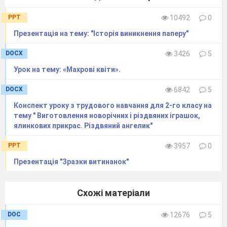
По дворах стрибає,
PPT
10492
0
Крихти збирає,
Ростом він маленький,
Презентація на тему: "Історія виникнення паперу"
Сірий, чепурненький.
DOCX
3426
5
Справжній молодець!
Хто він?... (Горобець)
Урок на тему: «Махрові квіти».
Біло-чорна скрекотуха
DOCX
6842
5
Забалакала нам вуха,
Конспект уроку з трудового навчання для 2-го класу на
Бо новини непрості
тему " Виготовлення новорічних і різдвяних іграшок,
Є у неї на хвості…
ялинкових прикрас. Різдвяний ангелик"
Хто ж ця пташка білобока?
Здогадалися? …(Сорока)
PPT
3957
0
Презентація "Зразки витинанок"
Гордо птаха походжає,
Пташенят життю навчає.
Дуже мудра чорна птиця,
Схожі матеріали
І біда, як розізлиться. (Ворона)
Жовтогруді щебетушки
DOC
12676
5
Мають чорні капелюшки,