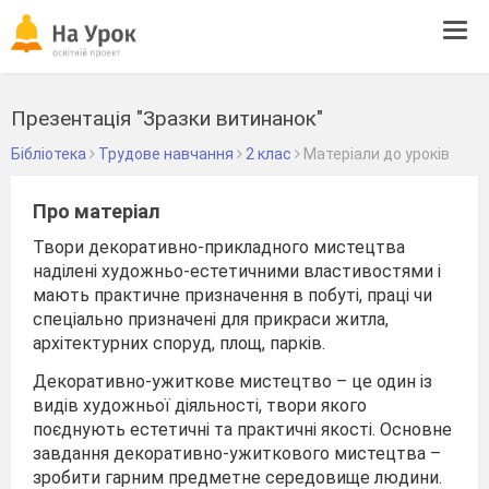
Tog
navi
Презентація "Зразки витинанок"
Бібліотека
Трудове навчання
2 клас
Матеріали до уроків
Про матеріал
Твори декоративно-прикладного мистецтва
наділені художньо-естетичними властивостями і
мають практичне призначення в побуті, праці чи
спеціально призначені для прикраси житла,
архітектурних споруд, площ, парків.
Декоративно-ужиткове мистецтво – це один із
видів художньої діяльності, твори якого
поєднують естетичні та практичні якості. Основне
завдання декоративно-ужиткового мистецтва –
зробити гарним предметне середовище людини.