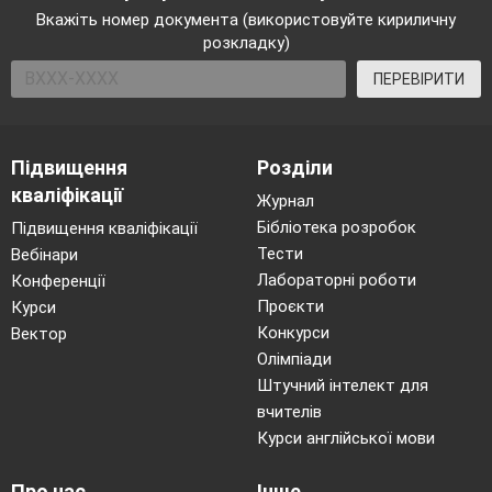
Вкажіть номер документа (використовуйте кириличну
розкладку)
ПЕРЕВІРИТИ
Підвищення
Розділи
кваліфікації
Журнал
Бібліотека розробок
Підвищення кваліфікації
Тести
Вебінари
Лабораторні роботи
Конференції
Проєкти
Курси
Конкурси
Вектор
Олімпіади
Штучний інтелект для
вчителів
Курси англійської мови
Про нас
Інше