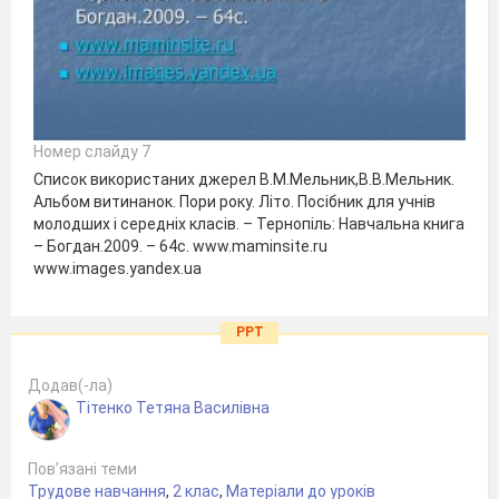
Номер слайду 7
Список використаних джерел В.М.Мельник,В.В.Мельник.
Альбом витинанок. Пори року. Літо. Посібник для учнів
молодших і середніх класів. – Тернопіль: Навчальна книга
– Богдан.2009. – 64с. www.maminsite.ru
www.images.yandex.ua
PPT
Додав(-ла)
Тітенко Тетяна Василівна
Пов’язані теми
Трудове навчання
,
2 клас
,
Матеріали до уроків