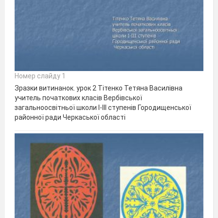
Номер слайду 1
Зразки витинанок. урок 2 Тітенко Тетяна Василівна
учитель початкових класів Вербівської
загальноосвітньої школи І-ІІІ ступенів Городищенської
районної ради Черкаської області