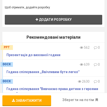
Щоб отримати, додайте розробку
ДОДАТИ РОЗРОБКУ
Рекомендовані матеріали
PPT
562
0
Презентація до виховної години
DOCX
639
0
Година спілкування ,,Ввічливим бути легко’’
DOCX
2630
0
Година спілкування "Вивчаємо права дитини з героями
казок"
Зберегти на потім
ЗАВАНТАЖИТИ
DOCX
634
0