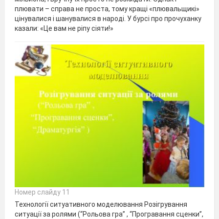
плювати – справа не проста, тому кращі «плювальщикі»
цінувалися і шанувалися в народі. У бурсі про прочуханку
казали: «Це вам не ріпу сіяти!»
Номер слайду 11
Технології ситуативного моделювання Розігрування
ситуації за ролями (“Рольова гра” , “Програвання сценки”,