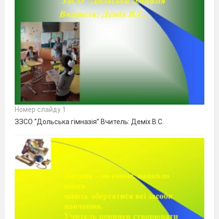
Номер слайду 1
ЗЗСО “Дольська гімназія” Вчитель: Деміх В.С.