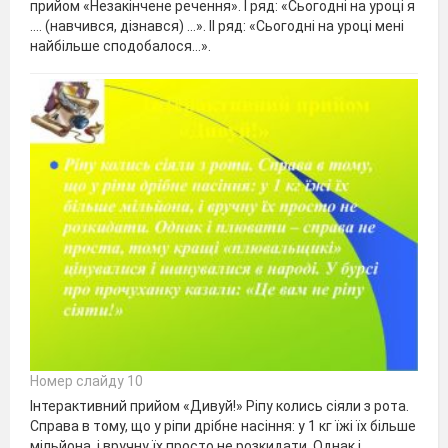
прийом «Незакінчене речення». I ряд: «Сьогодні на уроці я
…. (навчився, дізнався) …». II ряд: «Сьогодні на уроці мені
найбільше сподобалося…».
Номер слайду 10
Інтерактивний прийом «Дивуй!» Ріпу колись сіяли з рота.
Справа в тому, що у ріпи дрібне насіння: у 1 кг їжі їх більше
мільйона, і вручну їх просто не розкидати. Однак і