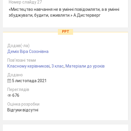
Номер слайду 27
«Мистецтво навчання не в умінні повідомляти, а в умінні
збуджувати, будити, оживляти.» А.Дистерверг
PPT
Додав(-ла)
Деміх Віра Созонівна
Пов’язані теми
Класному керівникові
,
3 клас
,
Матеріали до уроків
Додано
5 листопада 2021
Переглядів
676
Оцінка розробки
Відгуки відсутні