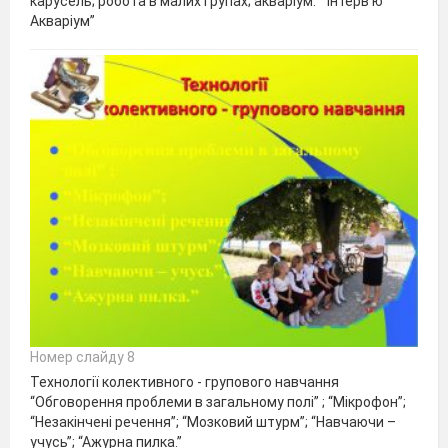
карусель; робота в малих групах; акваріум. “ Інтерв'ю ”
Акваріум”
Номер слайду 8
Технології колективного - групового навчання
“Обговорення проблеми в загальному полі” ; “Мікрофон”;
“Незакінчені речення”; “Мозковий штурм”; “Навчаючи –
учусь”; “Ажурна пилка.”