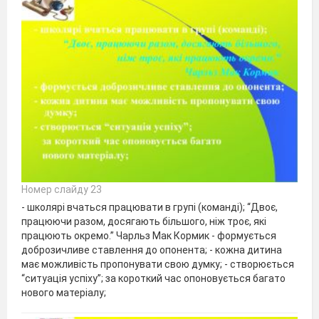
Номер слайду 23
- школярі вчаться працювати в групі (команді); “Двоє,
працюючи разом, досягають більшого, ніж троє, які
працюють окремо.” Чарльз Мак Кормик - формується
доброзичливе ставлення до опонента; - кожна дитина
має можливість пропонувати свою думку; - створюється
“ситуація успіху”; за короткий час опоновується багато
нового матеріалу;