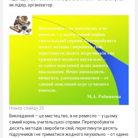
як лідер, організатор.
Номер слайду 25
Викладання – це мистецтво, а не ремесло – у цьому
самий корінь учительської справи. Перепробувати
десять методів і виробити свій, переглянути десять
підручників і не триматися жодного неухильно – от єдино