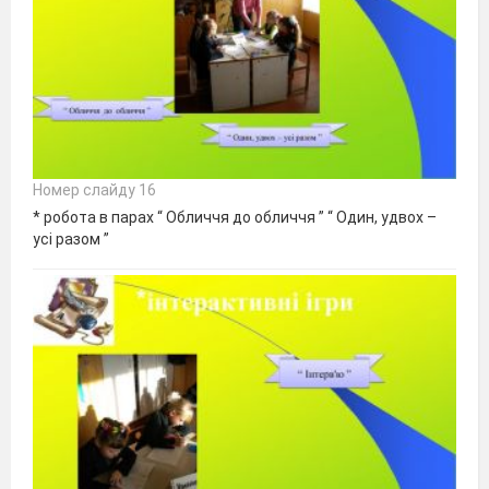
Номер слайду 16
* робота в парах “ Обличчя до обличчя ” “ Один, удвох –
усі разом ”