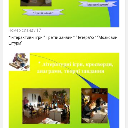
Номер слайду 17
*інтерактивні ігри “ Третій зайвий ” “ Інтерв'ю ” “Мозковий
штурм”