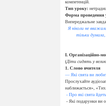
компетенцій.
Тип уроку:
нетрадиц
Форма проведення 
Випереджальне завда
Я ніколи не вважал
тільки думала,
І. Організаційно-м
(
Діти сидять у велик
1. Слово вчителя
— Які свята ви люби
Прослухайте аудіоза
наближається», «Тиха
- Про які свята йдеть
- Які подарунки ви о