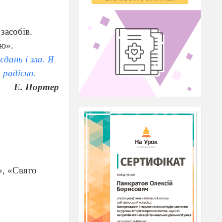
засобів.
тю».
дань і зла. Я
 радісно.
Е. Портер
», «Свято