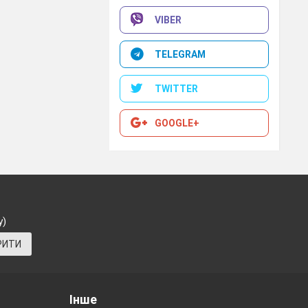
ає людям
VIBER
TELEGRAM
ть чи якою
TWITTER
GOOGLE+
Прописати ліки
збутися);
 ти чогось
у)
РИТИ
сті, любові до
ода говорив:
Інше