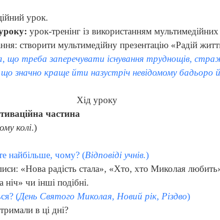
ійний урок.
уроку:
урок-тренінг із використанням мультимедійних 
ння: створити мультимедійну презентацію «Радій жит
а, що треба заперечувати існування труднощів, страж
 що значно краще йти назустріч невідомому бадьоро й
Хід уроку
отиваційна частина
ому колі
.)
те найбільше, чому? (
Відповіді учнів.
)
писи: «Нова радість стала», «Хто, хто Миколая любить
 ніч» чи інші подібні.
ся? (
День Святого Миколая, Новий рік, Різдво
)
тримали в ці дні?