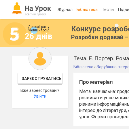
Журнал
Бібліотека
Тести
Підви
Конкурс розро
До розіграшу
залишилось:
26 днів
Розробки додавай – 
Тема. Е. Портер. Рома
Бібліотека
Зарубіжна літер
ЗАРЕЄСТРУВАТИСЬ
Про матеріал
Вже зареєстровані?
Мета: навчальна: прод
Увійти
розвивати усне мовле
різними інформаційни
інтерес до літератури
урок. Форма проведенн