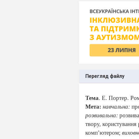
Перегляд файлу
Тема
. Е. Портер. Ро
Мета:
навчальна:
пр
розвивальна:
розвива
твору, користування
комп’ютером;
вихов