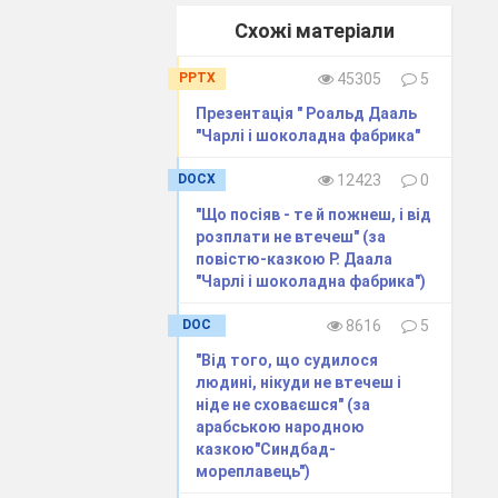
Схожі матеріали
 не можна
PPTX
45305
5
’ють крапельки
Презентація " Роальд Дааль
"Чарлі і шоколадна фабрика"
ко»)
DOCX
12423
0
ий кольори, а
"Що посіяв - те й пожнеш, і від
ру. Кожен пише
розплати не втечеш" (за
 сонечка —
повістю-казкою Р. Даала
"Чарлі і шоколадна фабрика")
DOC
8616
5
ністю? Чи
"Від того, що судилося
людині, нікуди не втечеш і
ніде не сховаєшся" (за
арабською народною
ся.
)
Яка доля
казкою"Синдбад-
мореплавець")
иротою, згодом