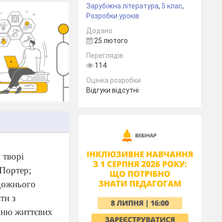
Зарубіжна література
,
5 клас
,
Розробки уроків
Додано
25 лютого
Переглядів
114
Оцінка розробки
Відгуки відсутні
 творі
 Портер;
удожнього
ти з
анню життєвих