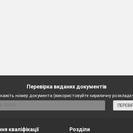
і Чилтону: лікар — найрадісніша професія, адже поверт
рашка (Джонові Пендлтону для дитини, яку він усинови
ки й спиці або гачок для в’язання (місіс Сноу);
 «Пишаюся своїм добрим ім’ям» (Ненсі);
ою проповіді «Радійте всі!» (священикові Полу Форду). 
дів (кожна група — по одному «рецепту»):
ій кімнаті непомітні, завжди, за бажанням, їх можна по
 щоденні турботи, результат праці (радість від того, що
Перевірка виданих документів
обив щось добре);
кажіть номер документа (використовуйте кириличну розкладк
’я, а те, якою є сама людина);
ПЕРЕВІ
е причину в собі: гординя, відсутність комунікабельно
аїнський письменник, філософ Григорій Савич Сковор
юбили, полюби перший сам…»).
ня кваліфікації
Розділи