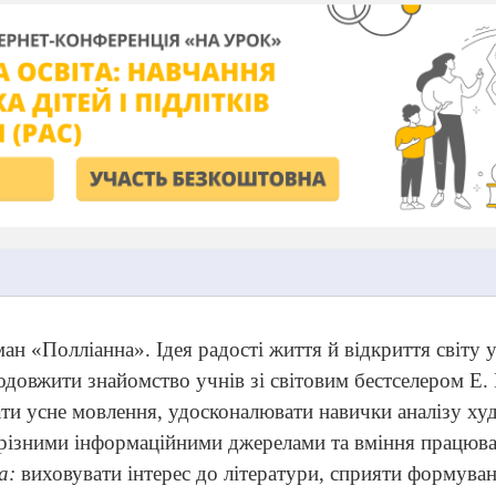
ман «Полліанна». Ідея радості життя й відкриття світу у
одовжити знайомство учнів зі світовим бестселером Е.
ти усне мовлення, удосконалювати навички аналізу х
 різними інформаційними джерелами та вміння працюва
на:
виховувати інтерес до літератури, сприяти формув