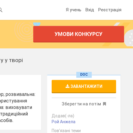
Я учень
Вхід
Реєстрація
УМОВИ КОНКУРСУ
у у творі
DOC
ЗАВАНТАЖИТИ
р; розвивальна:
користування
Зберегти на потім
а: виховувати
етрадиційний
Додав(-ла)
собів.
Рой Анжела
Пов’язані теми