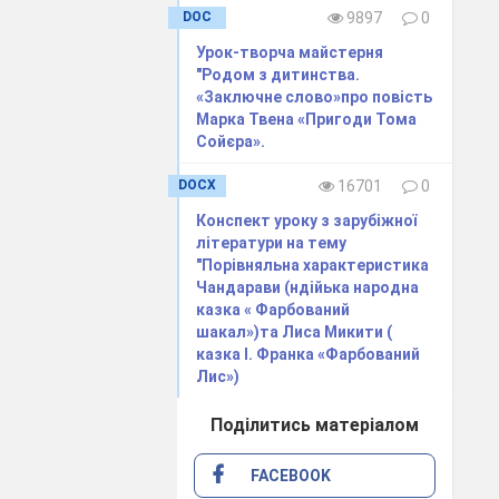
DOC
9897
0
Урок-творча майстерня
"Родом з дитинства.
«Заключне слово»про повість
Марка Твена «Пригоди Тома
Сойєра».
адже
DOCX
16701
0
Конспект уроку з зарубіжної
літератури на тему
"Порівняльна характеристика
Чандарави (ндійька народна
казка « Фарбований
…».
шакал»)та Лиса Микити (
 малюнками —
казка І. Франка «Фарбований
Лис»)
рекомендувати
Поділитись матеріалом
FACEBOOK