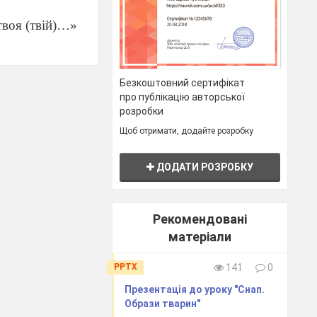
твоя (твій)…»
Безкоштовний сертифікат
про публікацію авторської
розробки
Щоб отримати, додайте розробку
ходять тільки
ДОДАТИ РОЗРОБКУ
йної допомоги
льку
)
Рекомендовані
матеріали
я?
PPTX
141
0
Презентація до уроку "Снап.
дакції
Образи тварин"