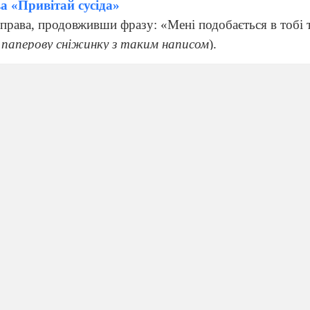
ва «Привітай сусіда»
 справа, продовживши фразу: «Мені подобається в тобі 
паперову сніжинку
з таким написом
).
а
ятий Миколай? (
Солодощі
)
айти під подушкою? (
Різочки
)
акі подарунки? (
Звісно ні!
)
 користь, невже Миколай не любить дітей? (
Різочки зна
 усі. Пригадайте, що сподівалася отримати із благоді
про яку ми говорили з вами на попередніх уроках? (
Ля
илиці
)
іваний подарунок? Невже героїня так погано поводилас
ою уроку
ативне завдання «Пригадуємо сюжет»
 себе в ролі кореспондента, який отримав завдання від ре