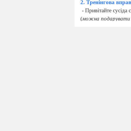
2. Тренінгова впра
- Привітайте сусіда
(
можна подарувати 
3. Евристична бесід
- Що дарує дітям Св
- А що ще можна зн
- Подобаються вам т
- Яка ж тоді від них
непослухи.
)
- Подарунки люблять
дівчинка Полліанна, 
- А що отримала? (
М
- Чому такий неспод
ІІ . Робота над тем
1. Творчо-комунік
У ч и т е л ь. Уявіть