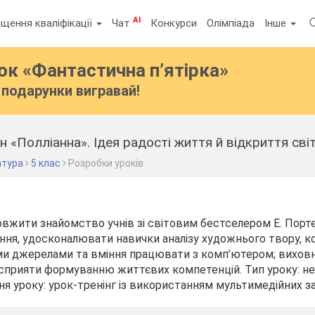
AI
щення кваліфікації
Чат
Конкурси
Олімпіада
Інше
бок
«Фантастична п’ятірка»
подарунки вигравай!
н «Полліанна». Ідея радості життя й відкриття світ
атура
5 клас
Розробки уроків
овжити знайомство учнів зі світовим бестселером Е. Порте
ння, удосконалювати навички аналізу художнього твору, 
ми джерелами та вміння працювати з комп’ютером; виховн
, сприяти формуванню життєвих компетенцій. Тип уроку: н
я уроку: урок-тренінг із використанням мультимедійних за