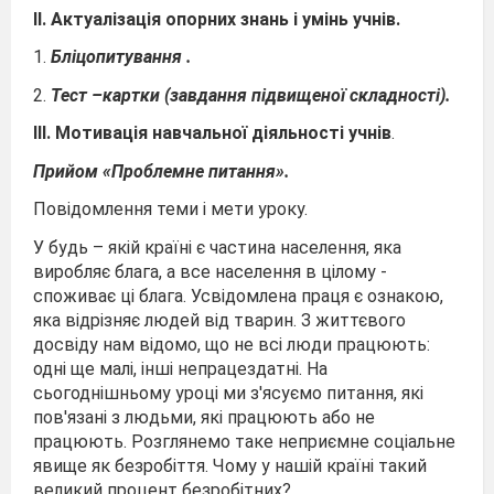
II. Актуалізація опорних знань і умінь учнів.
1.
Бліцопитування .
2.
Тест –картки (завдання підвищеної складності).
III. Мотивація навчальної діяльності учнів
.
Прийом «Проблемне питання».
Повідомлення теми і мети уроку.
У будь – якій країні є частина населення, яка
виробляє блага, а все населення в цілому -
споживає ці блага. Усвідомлена праця є ознакою,
яка відрізняє людей від тварин. З життєвого
досвіду нам відомо, що не всі люди працюють:
одні ще малі, інші непрацездатні. На
сьогоднішньому уроці ми з'ясуємо питання, які
пов'язані з людьми, які працюють або не
працюють. Розглянемо таке неприємне соціальне
явище як безробіття. Чому у нашій країні такий
великий процент безробітних?