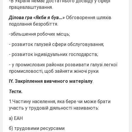
-В Україні немає достатнього досвіду у сфері
працевлаштування.
Ділова гра «Якби я був…»
Обговорення шляхів
подолання безробіття.
-збільшення робочих місць;
- розвиток галузей сфери обслуговування;
- розвиток індивідуальних господарств;
- у промислових районах розвивати галузі легкої
промисловості, щоб зайняти жіночі руки.
IY. Закріплення вивченого матеріалу
.
Тести.
1.Частину населення, яка бере чи може брати
участь у трудовій діяльності називають:
а) ЕАН
б) трудовими ресурсами