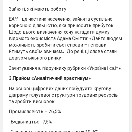
Зайняті, які мають роботу
ЕАН
- це частина населення, зайнята суспільно-
корисною діяльністю, яка приносить прибуток.
Щодо цього визначення хочу нагадати думку
відомого економіста Адама Смітта: «Дайте людям
можливість зробити свої справи – і справи
йтимуть своїм звичаєм». До речі, ці слова стали
девізом вільного ринку.
Зачитування в підручнику рубрики «Україна і світ».
3.Прийом «Аналітичний практикум»
На основі цифрових даних побудуйте кругову
діаграму галузевої структури трудових ресурсів
та зробіть висновок:
Промисловість – 26,5%
-Будівництво -7,5%
-Сільське і лісове господарство – 19, 6%