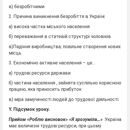
в) безробітними
2. Причина виникнення безробіття в Україні:
а) висока частка міського населення
б) переважання в статевій структурі чоловіків
в)Падіння виробництва; повільне створення нових
місць.
3. Економічно активне населення – це…
а) трудові ресурси держави
б) частина населення , зайнята суспільно корисною
працею, яка приносить прибуток
в) міра замученості людей до трудової діяльності.
Y. Підсумок уроку.
Прийом «Роблю висновок» «Я зрозуміла…»
:Україна
має величезні трудові ресурси, при цьому