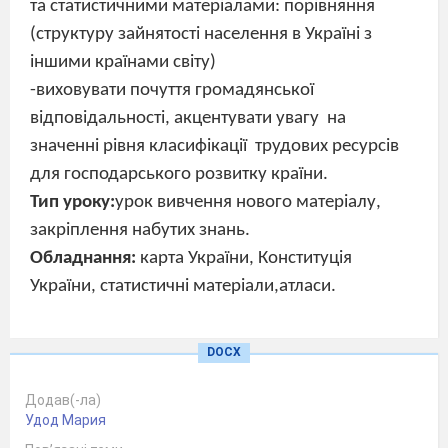
та статистичними матеріалами: порівняння
(структуру зайнятості населення в Україні з
іншими країнами світу)
-виховувати почуття громадянської
відповідальності, акцентувати увагу
на
значенні рівня класифікації
трудових ресурсів
для господарського розвитку країни.
Тип уроку:
урок вивчення нового матеріалу,
закріплення набутих знань.
Обладнання:
карта України, Конституція
України, статистичні матеріали,атласи.
Х І Д
У Р О К У
DOCX
I.
Організаційний момент
II.
Актуалізація опорних знань і умінь учнів.
Додав(-ла)
Удод Мария
1.
Бліцопитування .