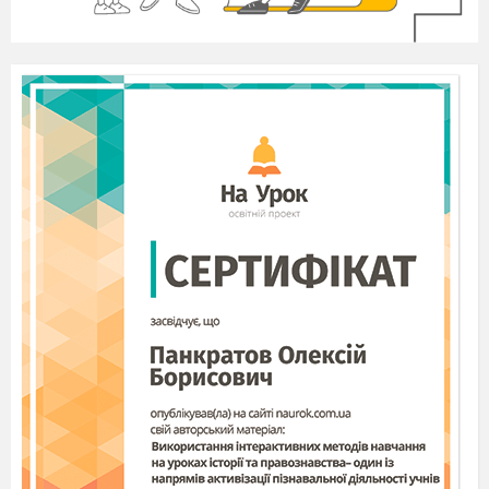
ресурси» .
Прийом «Оціни ситуацію
»:Завдання:визначте,
під які категорії підпадають ці верстви
населення:
В Андрія вища технічна освіта і він шукає роботу
за спеціальністю.
Олена навчається в 10 класі середньої школи.
У грудні Даринці виповниться 4 роки.
Наталка – домогосподарка, яка виховує двох
дітей.
Трудові ресурси
– частина населення, яка
володіє необхідними фізичними і духовними
здібностями, загальноосвітніми і професійними
знаннями для роботи в господарстві. До
трудових ресурсів України відносять