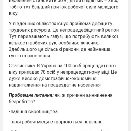
населення становить 56% , дітей і підлітків – 28%,
тобто тут більший приток робочої сили молодого
віку.
У південних областях існує проблема дефіциту
трудових ресурсів. Це непрацедефіцитний регіон.
Тут переважають галузі, що потребують великої
кількості робочих рук, особливо жіночих.
Здебільшого це сільські райони, де найменша
густота населення.
Статистика: В Україні на 100 осіб працездатного
віку припадає 78 осіб у непрацездатному віці. Це
дуже високе демографічно-економічне
навантаження на працездатне населення.
Проблемне питання:
які ж причини виникнення
безробіття?
-падіння виробництва;
- нові робочі місця створюються повільно;