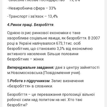
-Невиробнича сфера – 33%
-Транспорт і зв'язок – 13,4%
4.Ринок праці. Безробіття
.
Однією із рис ринкової економіки є таке
хворобливе соціальне явище, як безробіття. В 2007
році в Україні налічувалося 673,1тис. осіб
безробітних, що становило 3,3% від економічно
активного населення. Більше половини
безробітних – жінки.
Випереджальне завдання:
дані з центру зайнятості
м.Новомосковська.(Повідомлення учня).
5.
Робота з підручником
. Запис визначення
«безробіття» в словники.
Безробіття – це переважання пропозиції вільної
робочої сили над попитом на неї. Хто такі
безробітні?