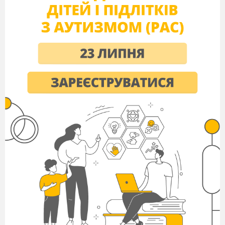
IY.Вивчення нового матеріалу.
1.Юридична довідка
.
а)Робота з Трудовим кодексом України.,
зачитування, в яких документах записані
нормативи трудових ресурсів. (Обов’язки
працюючих зібрані в Кодексі законів про працю
і в Законі про охорону праці.)
б) Конституція України: статті 43 (Кожна людина
має право на працю…), ст..45,2
3,25,26).
2.
Колективне складання схеми .Склад
трудових ресурсів
.
Словникова робота.
Створення опорної схеми під час розповіді
учителя.(Малювання схеми в зошитах та на
дошці).
Евристична бесіда
. Ставлю проблемне
запитання, учні виводять поняття «трудові