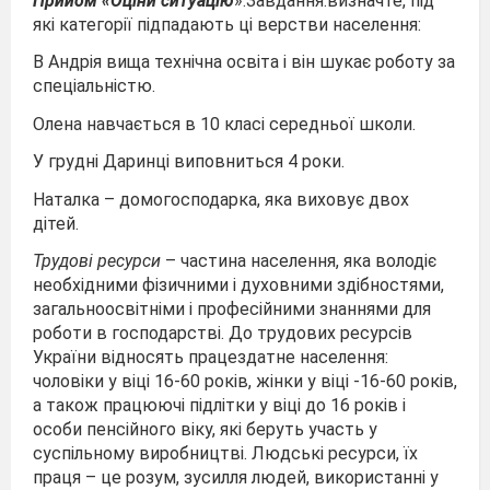
Прийом «Оціни ситуацію
»:Завдання:визначте, під
які категорії підпадають ці верстви населення:
В Андрія вища технічна освіта і він шукає роботу за
спеціальністю.
Олена навчається в 10 класі середньої школи.
У грудні Даринці виповниться 4 роки.
Наталка – домогосподарка, яка виховує двох
дітей.
Трудові ресурси
– частина населення, яка володіє
необхідними фізичними і духовними здібностями,
загальноосвітніми і професійними знаннями для
роботи в господарстві. До трудових ресурсів
України відносять працездатне населення:
чоловіки у віці 16-60 років, жінки у віці -16-60 років,
а також працюючі підлітки у віці до 16 років і
особи пенсійного віку, які беруть участь у
суспільному виробництві. Людські ресурси, їх
праця – це розум, зусилля людей, використанні у