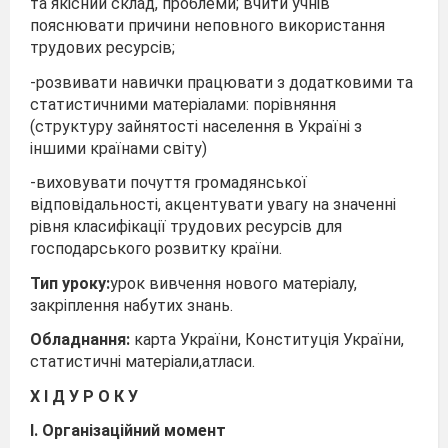
та якісний склад, проблеми; вчити учнів
пояснювати причини неповного використання
трудових ресурсів;
-розвивати навички працювати з додатковими та
статистичними матеріалами: порівняння
(структуру зайнятості населення в Україні з
іншими країнами світу)
-виховувати почуття громадянської
відповідальності, акцентувати увагу на значенні
рівня класифікації трудових ресурсів для
господарського розвитку країни.
Тип уроку:
урок вивчення нового матеріалу,
закріплення набутих знань.
Обладнання:
карта України, Конституція України,
статистичні матеріали,атласи.
Х І Д У Р О К У
I. Організаційний момент