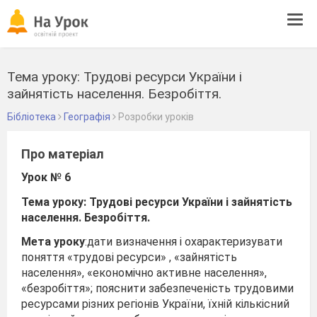
Tog
navi
Тема уроку: Трудові ресурси України і
зайнятість населення. Безробіття.
Бібліотека
Географія
Розробки уроків
Про матеріал
Урок № 6
Тема уроку: Трудові ресурси України і зайнятість
населення. Безробіття.
Мета уроку
:дати визначення і охарактеризувати
поняття «трудові ресурси» , «зайнятість
населення», «економічно активне населення»,
«безробіття»; пояснити забезпеченість трудовими
ресурсами різних регіонів України, їхній кількісний