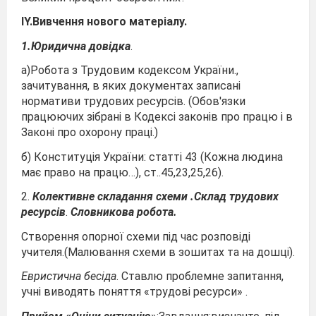
IY.Вивчення нового матеріалу.
1.Юридична довідка
.
а)Робота з Трудовим кодексом України.,
зачитування, в яких документах записані
нормативи трудових ресурсів. (Обов'язки
працюючих зібрані в Кодексі законів про працю і в
Законі про охорону праці.)
б) Конституція України: статті 43 (Кожна людина
має право на працю…), ст..45,23,25,26).
2.
Колективне складання схеми .Склад трудових
ресурсів
.
Словникова робота.
Створення опорної схеми під час розповіді
учителя.(Малювання схеми в зошитах та на дошці).
Евристична бесіда
. Ставлю проблемне запитання,
учні виводять поняття «трудові ресурси» .