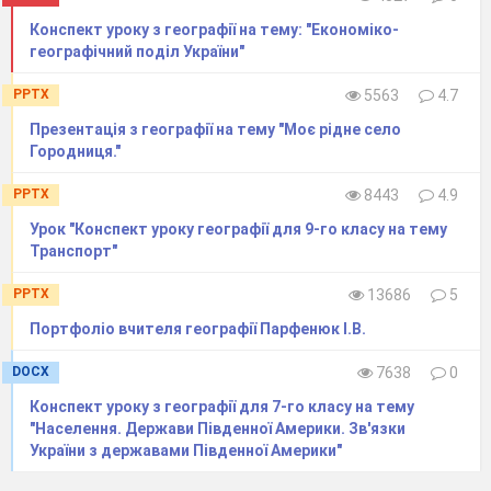
Зачитування
в підручнику рубрики «Україна і
Конспект уроку з географії на тему: "Економіко-
світ».
географічний​ ​поділ​ ​України"
3.Прийом «Аналітичний практикум»
PPTX
5563
4.7
На основі цифрових даних
побудуйте кругову
Презентація з географії на тему "Моє рідне село
діаграму галузевої структури трудових ресурсів
Городниця."
та зробіть висновок:
PPTX
8443
4.9
Промисловість – 26,5%
-Будівництво -7,5%
Урок "Конспект уроку географії для 9-го класу на тему
Транспорт"
-Сільське і лісове господарство – 19, 6%
-Невиробнича сфера – 33%
PPTX
13686
5
-Транспорт і зв’язок – 13,4%
Портфоліо вчителя географії Парфенюк І.В.
4.Ринок праці. Безробіття
.
DOCX
7638
0
Однією із рис ринкової економіки є таке
Конспект уроку з географії для 7-го класу на тему
хворобливе соціальне явище, як безробіття. В
"Населення. Держави Південної Америки. Зв'язки
2007 році в Україні налічувалося 673,1тис. осіб
України з державами Південної Америки"
безробітних, що становило
3,3% від