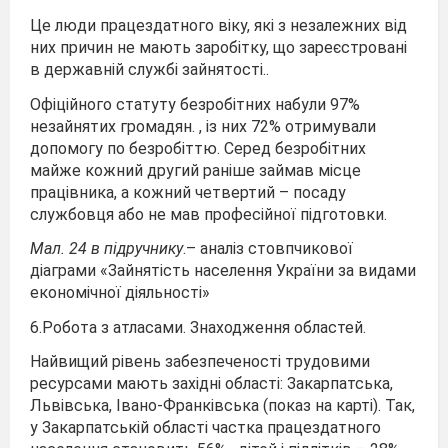
Це люди працездатного віку, які з незалежних від
них причин не мають заробітку, що зареєстровані
в державній службі зайнятості..
Офіційного статуту безробітних набули 97%
незайнятих громадян. , із них 72% отримували
допомогу по безробіттю. Серед безробітних
майже кожний другий раніше займав місце
працівника, а кожний четвертий – посаду
службовця або не мав професійної підготовки.
Мал. 24 в підручнику
.– аналіз стовпчикової
діаграми «Зайнятість населення України за видами
економічної діяльності»
6.Робота з атласами. Знаходження областей.
Найвищий рівень забезпеченості трудовими
ресурсами мають західні області: Закарпатська,
Львівська, Івано-Франківська (показ на карті). Так,
у Закарпатській області частка працездатного