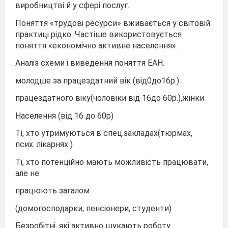
виробництві й у сфері послуг..
Поняття «трудові ресурси» вживається у світовій
практиці рідко. Частіше використовується
поняття «економічно активне населення».
Аналіз схеми і виведення поняття ЕАН.
молодше за працездатний вік (від0до16р.)
працездатного віку(чоловіки від 16до 60р.),жінки
Населення (від 16 до 60р)
Ті, хто утримуються в спец.закладах(тюрмах,
псих. лікарнях )
Ті, хто потенційно мають можливість працювати,
але не
працюють загалом
(домогосподарки, пенсіонери, студенти)
Безробітні, які активно шукають роботу