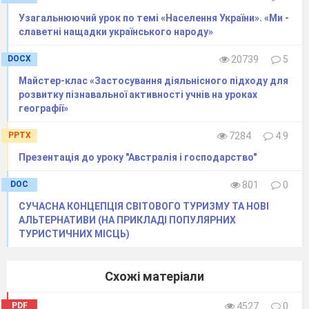
спец.закладах(тюрмах, псих. лікарнях )
​Узагальнюючий урок по темі «Населення України». «Ми -
Ті, хто потенційно
славетні нащадки українського народу»
мають можливість працювати, але не
працюють загалом
DOCX
20739
5
(домогосподарки,
Майстер-клас «Застосування діяльнісного підходу для
пенсіонери, студенти)
розвитку пізнавальної активності учнів на уроках
Безробітні, які
географії»
активно шукають роботу
Зайняті, які мають
PPTX
7284
4.9
роботу
Презентація до уроку "Австралія і господарство"
ЕАН
- це частина населення, зайнята суспільно-
DOC
801
0
корисною
діяльністю, яка приносить прибуток.
СУЧАСНА КОНЦЕПЦІЯ СВІТОВОГО ТУРИЗМУ ТА НОВІ
АЛЬТЕРНАТИВИ (НА ПРИКЛАДІ ПОПУЛЯРНИХ
Щодо цього визначення хочу нагадати думку
ТУРИСТИЧНИХ МІСЦЬ)
відомого економіста Адама Смітта: «Дайте
людям можливість зробити свої справи – і
Схожі матеріали
справи йтимуть своїм звичаєм». До речі, ці
слова стали девізом вільного ринку.
PDF
4527
0