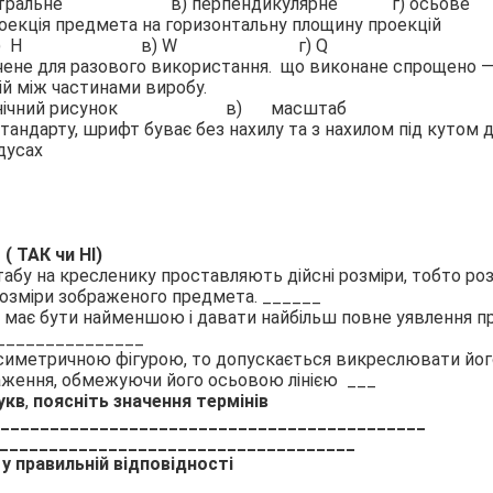
тральне
в) перпендикулярне
г) осьове
оекція предмета на горизонтальну площину проекцій
)
H
в) W
г) Q
чене для разового використання
.
що виконане спрощено — в
й між частинами виробу.
нічний рисунок
в)
масштаб
тандарту, шрифт буває без нахилу та з нахилом під кутом д
дусах
( ТАК чи НІ)
абу на кресленику проставляють дійсні розміри, тобто розм
розміри зображеного предмета
. ______
ь має бути найменшою і давати найбільш повне уявлення п
________________
 симетричною фігурою, то допускається викреслювати йог
аження, обмежуючи його осьовою лінією ___
укв
,
поясніть значення термінів
___________________________________________
___________________________________
у правильній відповідності