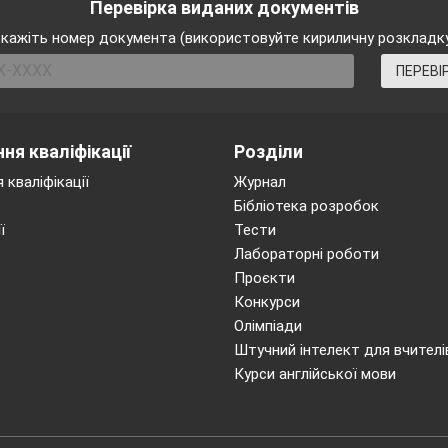
Перевірка виданих документів
кажіть номер документа (використовуйте кириличну розкладк
ПЕРЕВІ
ня кваліфікації
Розділи
 кваліфікації
Журнал
Бібліотека розробок
ї
Тести
Лабораторні роботи
Проєкти
Конкурси
Олімпіади
Штучний інтелект для вчителі
Курси англійської мови