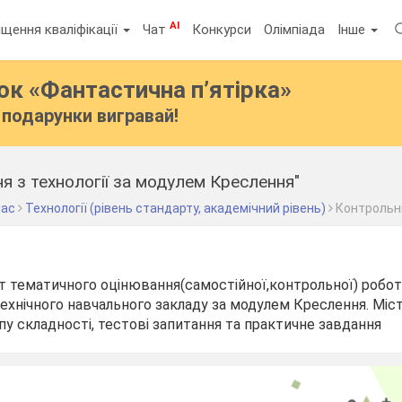
AI
щення кваліфікації
Чат
Конкурси
Олімпіада
Інше
бок
«Фантастична п’ятірка»
подарунки вигравай!
я з технології за модулем Креслення"
лас
Технології (рівень стандарту, академічний рівень)
Контрольн
 тематичного оцінювання(самостійної,контрольної) роботи
технічного навчального закладу за модулем Креслення. Міс
ипу складності, тестові запитання та практичне завдання