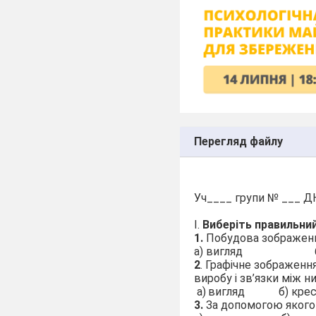
Перегляд файлу
Уч____ групи № ___ Д
І.
Виберіть правильний
1.
Побудова зображення
а)
вигляд
2
.
Графічне зображення
виробу і зв’язки між н
а)
вигляд
б) кре
3.
За
допомогою якого