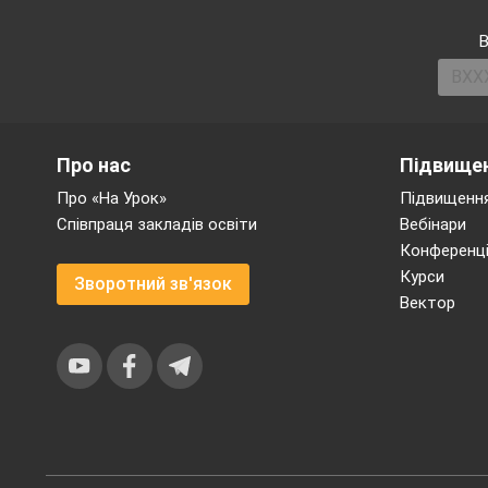
В
Про нас
Підвищен
Про «На Урок»
Підвищення
Співпраця закладів освіти
Вебінари
Конференці
Курси
Зворотний зв'язок
Вектор