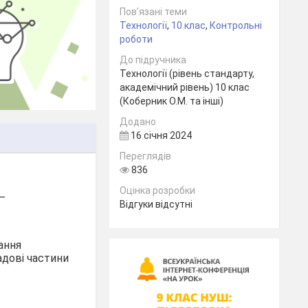
Пов’язані теми
Технології
,
10 клас
,
Контрольні
роботи
До підручника
Технології (рівень стандарту,
академічний рівень) 10 клас
(Коберник О.М. та інші)
Додано
16 січня 2024
Переглядів
836
Оцінка розробки
_
Відгуки відсутні
ання
адові частини