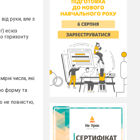
ід руки, але з
г) ескіз
о горизонту.
ірні числа, які
ро форму та
о не повністю,