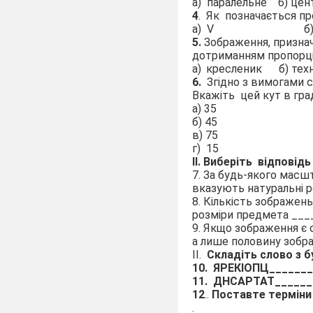
а)
паралельне
б) цен
4
.
Як
позначається
пр
а)
V
б
5.
Зображення, призна
дотриманням пропорці
а)
кресленик
б) тех
6.
Згідно з вимогами с
Вкажіть цей кут в гра
а) 35
б) 45
в) 75
г) 15
ІІ. Виберіть
відповідь
7. За будь-якого масшт
вказують натуральні 
8. Кількість зображен
розміри предмета __
9. Якщо зображення є
а лише половину зобр
ІІ.
Складіть слово з б
10.
ЯРЕКІОПЦ_______
11.
ДНСАРТАТ_______
12
..
Поставте терміни 
.