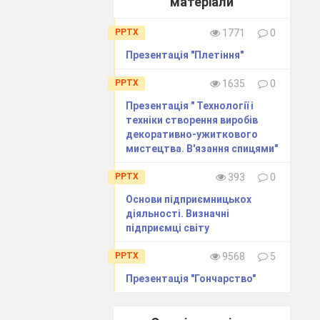
матеріали
PPTX
1771
0
Презентація "Плетіння"
PPTX
1635
0
Презентація " Технології і
техніки створення виробів
деко­ративно-ужиткового
мистецтва. В'язання спицями"
PPTX
393
0
Основи підприємницькох
діяльності. Визначні
підприємці світу
PPTX
9568
5
Презентація "Гончарство"