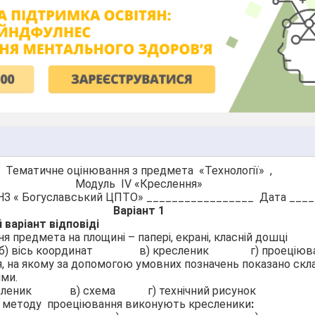
Тематичне оцінювання з предмета «Технології» ,
Модуль ІV «Креслення»
НЗ « Богуславський ЦПТО» _________________ Дата ____
Варіант 1
 варіант відповіді
 предмета на площині – папері, екрані, класній дошці
б) вісь координат
в) кресленик
г) проеціюв
, на якому за допомогою
умовних позначень показано скл
ими.
сленик
в) схема
г) технічний рисунок
 методу
проеціювання виконують кресленики
: