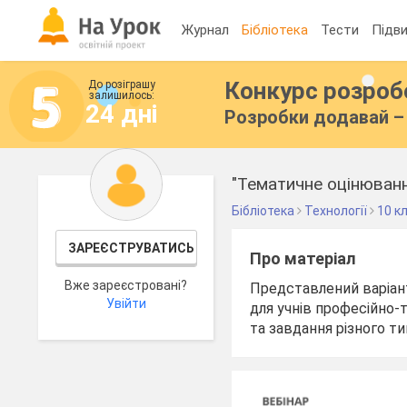
Журнал
Бібліотека
Тести
Підви
Конкурс розро
До розіграшу
залишилось:
24 дні
Розробки додавай – 
"Тематичне оцінюванн
Бібліотека
Технології
10 к
ЗАРЕЄСТРУВАТИСЬ
Про матеріал
Вже зареєстровані?
Представлений варіант
Увійти
для учнів професійно-
та завдання різного т