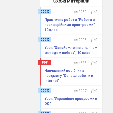
Схожі матеріали
DOCX
3253
3
Практична робота "Робота з
периферійними пристроями",
10 клас
DOCX
2085
0
Урок "Ознайомлення зі сліпим
методом набору", 10 клас
PDF
4686
0
Навчальний посібник з
предмету "Основи роботи в
Internet"
DOCX
3297
0
Урок "Управління процесами в
ОС"