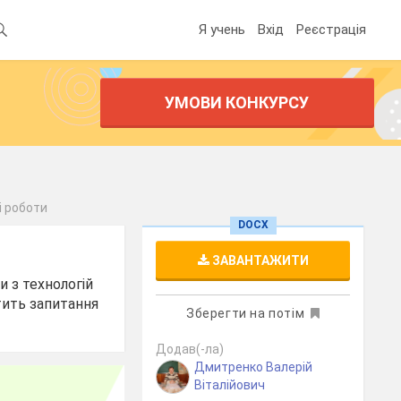
Я учень
Вхід
Реєстрація
УМОВИ КОНКУРСУ
і роботи
DOCX
ЗАВАНТАЖИТИ
 з технологій
тить запитання
Зберегти на потім
Додав(-ла)
Дмитренко Валерій
Віталійович