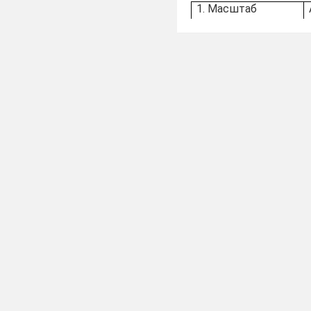
1. Масштаб
2.
Переріз
3. Технічний
рисунок
4.
Специфікація
ІУ. Практична
робота
Поясніть
чим відрізн
одного з них на вибір