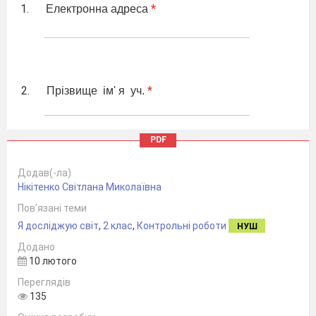
1.
*
Електронна адреса
2.
*
Прізвище ім' я уч.
PDF
3.
*
1. Скільки місяців у році?
Виберіть лише один варіант.
Додав(-ла)
Нікітенко Світлана Миколаївна
12
Пов’язані теми
24
Я досліджую світ
,
2 клас
,
Контрольні роботи
НУШ
9
Додано
10 лютого
Переглядів
4.
*
2. Кожна пора року триває ...
135
Виберіть лише один варіант.