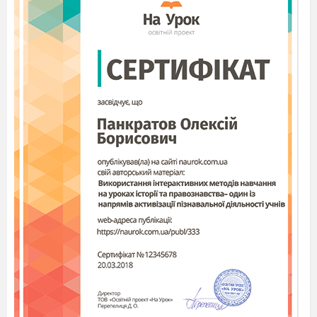
8.
*
6. Познач
правильн
і твердження
Виберіть усе, що підходить.
Горизонт має 4 основні сторони.
Пори року ше називають сезонами.
Найпростіший спосіб визначення
сторін горизонту - за сонцем.
Доба триває 12 год
9.
*
7. Познач
неправильн
і твердження
Виберіть усе, що підходить.
Лютий - найкоротший місяць осені.
Північ, південь, захід, схід - " сторони
світу".
До лінії горизонту можна наблизитись.
Всі пори року мають однакові природні
явища.
Основним джерелом енергії для людини є
відпочинок.