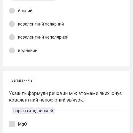
йонний
ковалентний полярний
ковалентний неполярний
водневий
Запитання 9
Укажіть формули речовин між атомами яких існує
ковалентний неполярний зв’язок:
варіанти відповідей
MgO