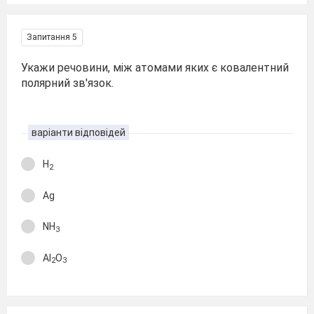
Запитання 5
Укажи речовини, між атомами яких є ковалентний
полярний зв'язок.
варіанти відповідей
H
2
Ag
NH
3
Al
O
2
3