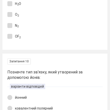
H
O
2
O
2
N
2
OF
2
Запитання 10
Позначте тип зв’язку, який утворений за
допомогою йонів:
варіанти відповідей
йонний
ковалентний полярний