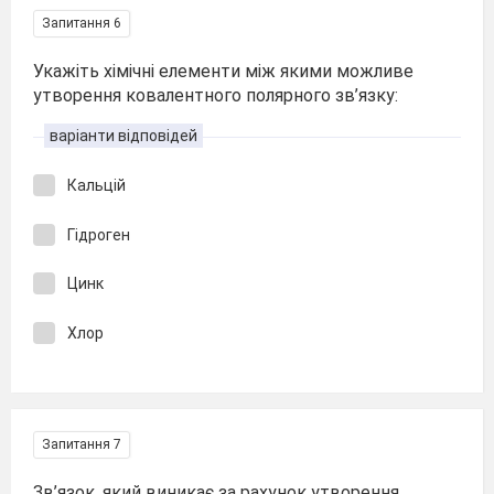
Запитання 6
Укажіть хімічні елементи між якими можливе
утворення ковалентного полярного зв’язку:
варіанти відповідей
Кальцій
Гідроген
Цинк
Хлор
Запитання 7
Зв’язок, який виникає за рахунок утворення