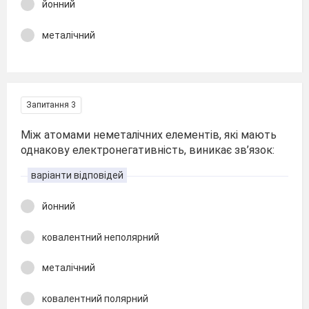
йонний
металічний
Запитання 3
Між атомами неметалічних елементів, які мають
однакову електронегативність, виникає зв’язок:
варіанти відповідей
йонний
ковалентний неполярний
металічний
ковалентний полярний