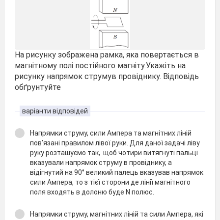
На рисунку зображена рамка, яка повертається в
магнітному полі постійного магніту.Укажіть на
рисунку напрямок струмув провіднику. Відповідь
обґрунтуйте
варіанти відповідей
Напрямки струму, сили Ампера та магнітних ліній
пов’язані правилом лівої руки. Для даної задачі ліву
руку розташуємо так, щоб чотири витягнуті пальці
вказували напрямок струму в провіднику, а
відігнутий на 90° великий палець вказував напрямок
сили Ампера, то з тієї сторони де лінії магнітного
поля входять в долоню буде N полюс.
Напрямки струму, магнітних ліній та сили Ампера, які