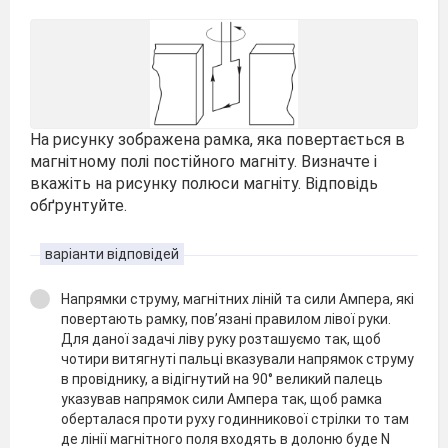
На рисунку зображена рамка, яка повертається в
магнітному полі постійного магніту. Визначте і
вкажіть на рисунку полюси магніту. Відповідь
обґрунтуйте.
варіанти відповідей
Напрямки струму, магнітних ліній та сили Ампера, які
повертають рамку, пов’язані правилом лівої руки.
Для даної задачі ліву руку розташуємо так, щоб
чотири витягнуті пальці вказували напрямок струму
в провіднику, а відігнутий на 90° великий палець
указував напрямок сили Ампера так, щоб рамка
оберталася проти руху годинникової стрілки то там
де лінії магнітного поля входять в долоню буде N