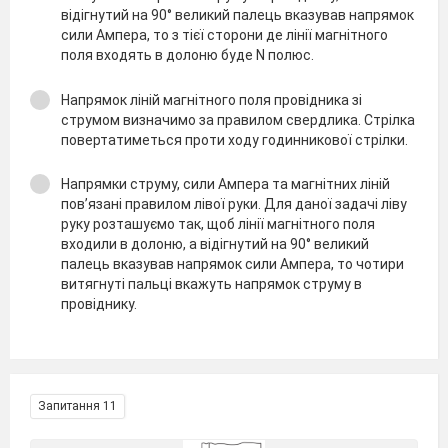
відігнутий на 90° великий палець вказував напрямок
сили Ампера, то з тієї сторони де лінії магнітного
поля входять в долоню буде N полюс.
Напрямок ліній магнітного поля провідника зі
струмом визначимо за правилом свердлика. Стрілка
повертатиметься проти ходу годинникової стрілки.
Напрямки струму, сили Ампера та магнітних ліній
пов’язані правилом лівої руки. Для даної задачі ліву
руку розташуємо так, щоб лінії магнітного поля
входили в долоню, а відігнутий на 90° великий
палець вказував напрямок сили Ампера, то чотири
витягнуті пальці вкажуть напрямок струму в
провіднику.
Запитання 11