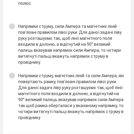
полюс.
Напрямки струму, сили Ампера та магнітних ліній
пов’язані правилом лівої руки. Для даної задачі ліву
руку розташуємо так, щоб лінії магнітного поля
входили в долоню, а відігнутий на 90° великий
палець вказував напрямок сили Ампера, то чотири
витягнуті пальці вкажуть напрямок струму в
провіднику.
Напрямки струму, магнітних ліній та сили Ампера, які
повертають рамку, пов’язані правилом лівої руки.
Для даної задачі ліву руку розташуємо так, щоб лінії
магнітного поля входили в долоню, а відігнутий на
90° великий палець вказував напрямок сили Ампера
так щоб рамка оберталася у вказаному напрямку, то
чотири витягнуті пальці вкажуть напрямок струму в
провіднику.