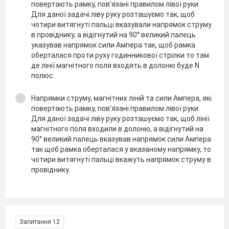
повертають рамку, пов’язані правилом лівої руки.
Для даної задачі ліву руку розташуємо так, щоб
чотири витягнуті пальці вказували напрямок струму
в провіднику, а відігнутий на 90° великий палець
указував напрямок сили Ампера так, щоб рамка
оберталася проти руху годинникової стрілки то там
де лінії магнітного поля входять в долоню буде N
полюс.
Напрямки струму, магнітних ліній та сили Ампера, які
повертають рамку, пов’язані правилом лівої руки.
Для даної задачі ліву руку розташуємо так, щоб лінії
магнітного поля входили в долоню, а відігнутий на
90° великий палець вказував напрямок сили Ампера
так щоб рамка оберталася у вказаному напрямку, то
чотири витягнуті пальці вкажуть напрямок струму в
провіднику.
Запитання 12