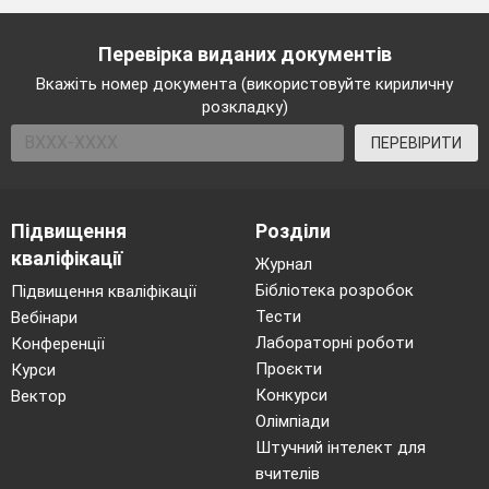
Перевірка виданих документів
Вкажіть номер документа (використовуйте кириличну
розкладку)
ПЕРЕВІРИТИ
Підвищення
Розділи
кваліфікації
Журнал
Бібліотека розробок
Підвищення кваліфікації
Тести
Вебінари
Лабораторні роботи
Конференції
Проєкти
Курси
Конкурси
Вектор
Олімпіади
Штучний інтелект для
вчителів