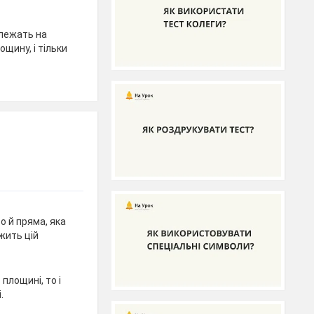
 лежать на
щину, і тільки
о й пряма, яка
жить цій
площині, то і
.