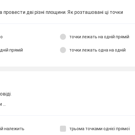
 провести дві різні площини. Як розташовані ці точки
во
точки лежать на одній прямій
дній прямій
точки лежать одна на одній
овіді.
...
 їй належить
трьома точками однієї прямої