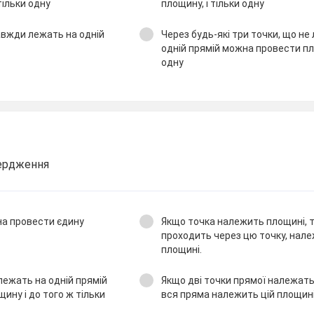
тільки одну
площину, і тільки одну
завжди лежать на одній
Через будь-які три точки, що не
одній прямій можна провести пло
одну
вердження
на провести єдину
Якщо точка належить площині, т
проходить через цю точку, нале
площині.
лежать на одній прямій
Якщо дві точки прямої належать 
ину і до того ж тільки
вся пряма належить цій площині