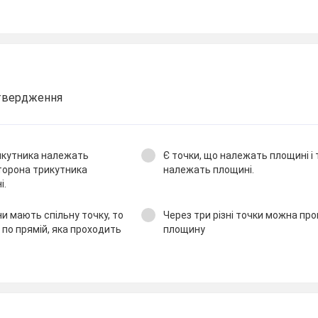
 твердження
икутника належать
Є точки, що належать площині і 
сторона трикутника
належать площині.
і.
ни мають спільну точку, то
Через три різні точки можна пр
по прямій, яка проходить
площину