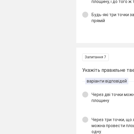
площину, і до того ж 
Будь-які три точки 
прямій
Запитання 7
Укажіть правильне т
варіанти відповідей
Через дві точки мож
площину
Через три точки, що 
можна провести площ
одну.