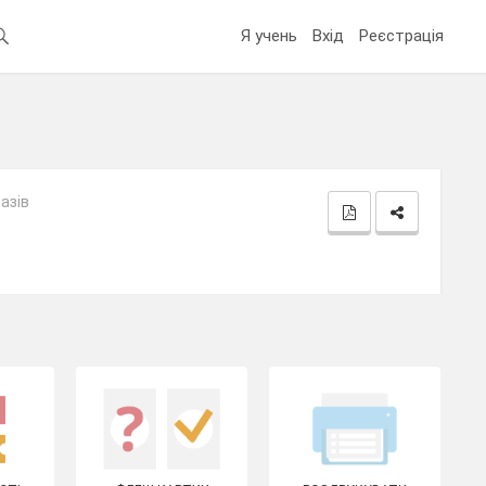
Я учень
Вхід
Реєстрація
азів