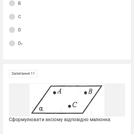
В
С
D
D
1
Запитання 11
Сформулювати аксіому відповідно малюнка: