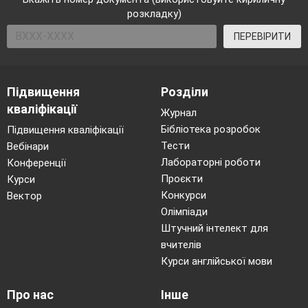
розкладку)
ПЕРЕВІРИТИ
Підвищення
Розділи
кваліфікації
Журнал
Бібліотека розробок
Підвищення кваліфікації
Тести
Вебінари
Лабораторні роботи
Конференції
Проєкти
Курси
Конкурси
Вектор
Олімпіади
Штучний інтелект для
вчителів
Курси англійської мови
Про нас
Інше