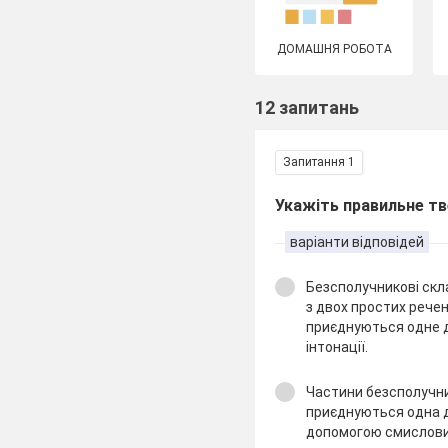
ДОМАШНЯ РОБОТА
12 запитань
Запитання 1
Укажіть правильне т
варіанти відповідей
Безсполучникові скл
з двох простих речен
приєднуються одне 
інтонації.
Частини безсполучн
приєднуються одна д
допомогою смислових