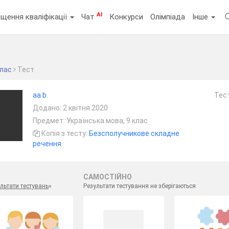
AI
щення кваліфікації
Чат
Конкурси
Олімпіада
Інше
клас
Тест
aa b.
Тест
Додано: 2 квітня 2020
Предмет: Українська мова, 9 клас
Копія з тесту:
Безсполучникове складне
речення
САМОСТІЙНО
льтати тестувань
»
Результати тестування не зберігаються