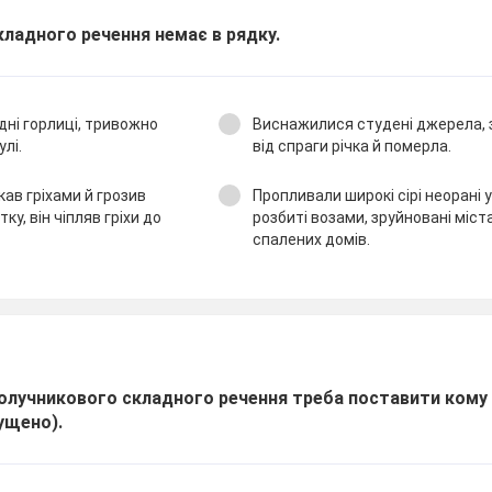
ладного речення немає в рядку.
дні горлиці, тривожно
Виснажилися студені джерела,
улі.
від спраги річка й померла.
ав гріхами й грозив
Пропливали широкі сірі неорані у
ку, він чіпляв гріхи до
розбиті возами, зруйновані міста 
спалених домів.
олучникового складного речення треба поставити кому 
ущено).