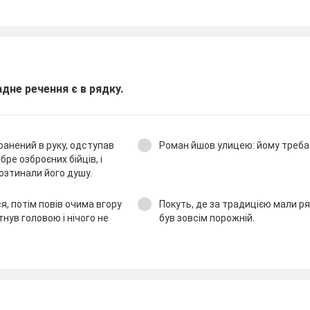
дне речення є в рядку.
ранений в руку, одступав
Роман йшов улицею: йому треба 
бре озброєних бійців, і
розтинали його душу.
, потім повів очима вгору
Покуть, де за традицією мали ря
утнув головою і нічого не
був зовсім порожній.