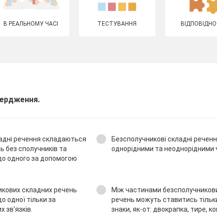
В РЕАЛЬНОМУ ЧАСІ
ТЕСТУВАННЯ
ВІДПОВІДНО
вердження.
адні речення складаються
Безсполучникові складні реченн
ь без сполучників та
однорідними та неоднорідними 
до одного за допомогою
икових складних речень
Між частинами безсполучников
о одної тільки за
речень можуть ставитись тільки
 зв'язків.
знаки, як-от: двокрапка, тире, ко