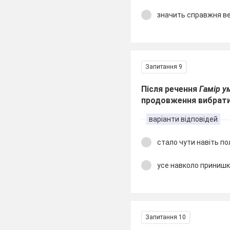
значить справжня ве
Запитання 9
Після речення
Гамір у
продовження вибрат
варіанти відповідей
стало чути навіть по
усе навколо принишк
Запитання 10