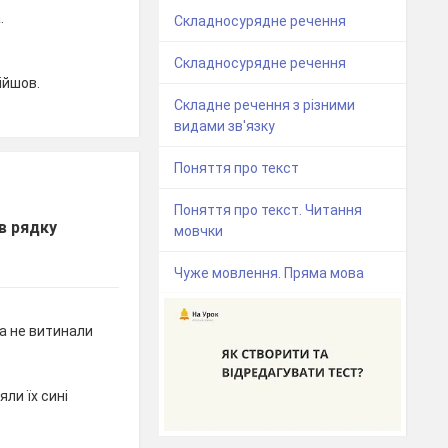
.
Складносурядне речення
Складносурядне речення
ійшов.
Складне речення з різними
видами зв'язку
Поняття про текст
Поняття про текст. Читання
в рядку
мовчки
Чуже мовлення. Пряма мова
а не витинали
ли їх сині