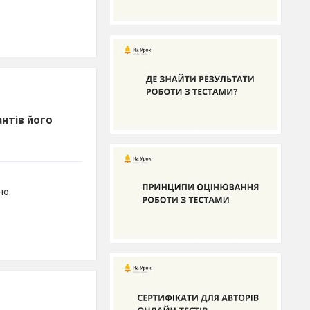
нтів його
но.