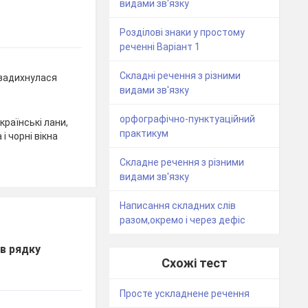
видами зв'язку
Розділові знаки у простому
реченні Варіант 1
Складні речення з різними
 задихнулася
видами зв'язку
орфографічно-пунктуаційний
країнські лани,
практикум
і чорні вікна
Складне речення з різними
видами зв'язку
Написання складних слів
разом,окремо і через дефіс
в рядку
Схожі тест
Просте ускладнене речення