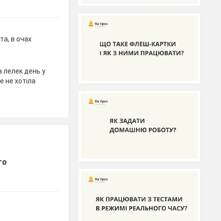
та, в очах
а лелек день у
е не хотіла
го