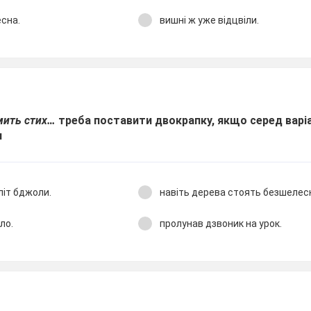
сна.
вишні ж уже відцвіли.
мить стих…
треба поставити двокрапку, якщо серед варіа
и
літ бджоли.
навіть дерева стоять безшелес
ло.
пролунав дзвоник на урок.