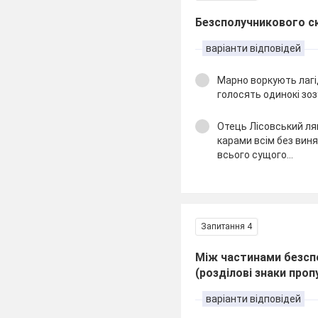
Безсполучникового ск
варіанти відповідей
Марно воркують лагі
голосять одинокі зоз
Отець Лісовський ляк
карами всім без винят
всього сущого…
Запитання 4
Між частинами безсп
(розділові знаки проп
варіанти відповідей