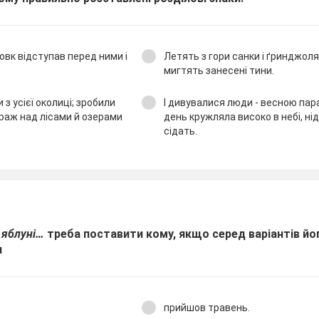
Вовк відступав перед ними і
Летять з гори санки і ґринджоля
мигтять занесені тини.
 з усієї околиці; зробили
І дивувалися люди - весною пар
раж над лісами й озерами
день кружляла високо в небі, нід
сідать.
 яблуні…
треба поставити кому, якщо серед варіантів йо
и
прийшов травень.