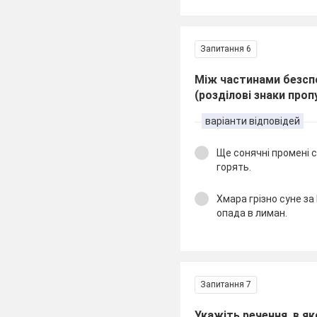
Запитання 6
Між частинами безсп
(розділові знаки проп
варіанти відповідей
Ще сонячні промені с
горять.
Хмара грізно суне з
опада в лиман.
Запитання 7
Укажіть речення, в як