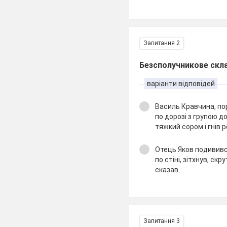
Запитання 2
Безсполучникове скла
варіанти відповідей
Василь Кравчина, по
по дорозі з групою до
тяжкий сором і гнів 
Отець Яков подивився
по стіні, зітхнув, скр
сказав.
Запитання 3