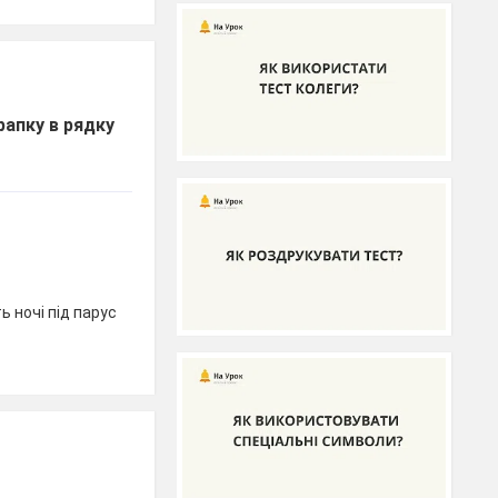
апку в рядку
ь ночі під парус