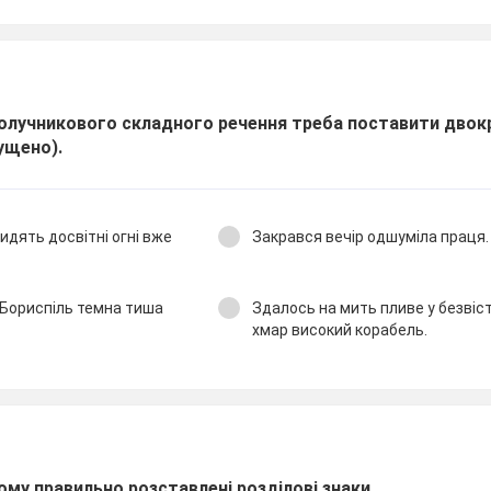
олучникового складного речення треба поставити двокр
ущено).
идять досвітні огні вже
Закрався вечір одшуміла праця.
а Бориспіль темна тиша
Здалось на мить пливе у безвіст
хмар високий корабель.
ому правильно розставлені розділові знаки.