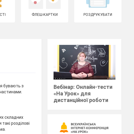
СТІ
ФЛЕШ-КАРТКИ
РОЗДРУКУВАТИ
я бувають з
Вебінар: Онлайн-тести
частинами.
«На Урок» для
дистанційної роботи
их складних
 такі розділові
ма.