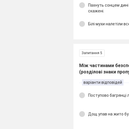
Пахнуть сонцем дині
скажені.
Білі мухи налетіли вс
Запитання 5
Між частинами безсп
(розділові знаки проп
варіанти відповідей
Поступово багрянці л
Дощ упав на жито б