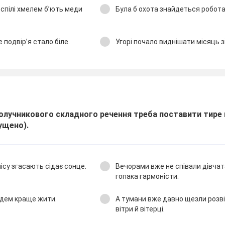
 спілі хмелем б’ють меди
Була б охота знайдеться робота
е подвір’я стало біле.
Угорі почало виднішати місяць з
олучникового складного речення треба поставити тире 
ущено).
ісу згасають сідає сонце.
Вечорами вже не співали дівчат
гопака гармоністи.
удем краще жити.
А тумани вже давно щезли розвія
вітри й вітерці.