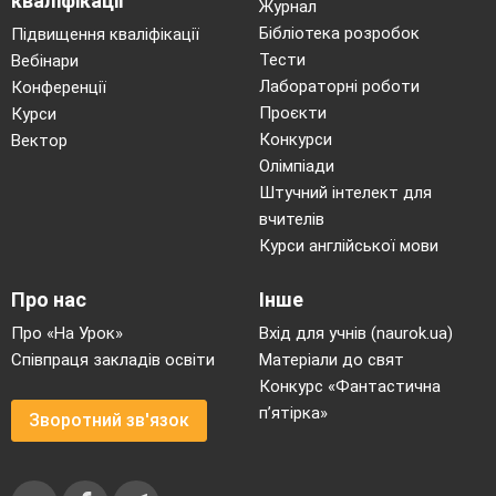
кваліфікації
Журнал
Бібліотека розробок
Підвищення кваліфікації
Тести
Вебінари
Лабораторні роботи
Конференції
Проєкти
Курси
Конкурси
Вектор
Олімпіади
Штучний інтелект для
вчителів
Курси англійської мови
Про нас
Інше
Про «На Урок»
Вхід для учнів (naurok.ua)
Співпраця закладів освіти
Матеріали до свят
Конкурс «Фантастична
п’ятірка»
Зворотний зв'язок