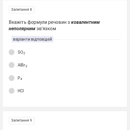
Запитання 8
Вкажіть формули речовин з
ковалентним
неполярним
зв’язком
варіанти відповідей
SO
2
AlBr
3
P
4
HCl
Запитання 9