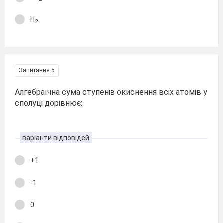
H
2
Запитання 5
Алгебраїчна сума ступенів окиснення всіх атомів у
сполуці дорівнює:
варіанти відповідей
+1
-1
0