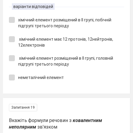
варіанти відповідей
хімічний елемент розміщений в ІІ групі, побічній
підгрупі третього періоду
хімічний елемент має 12 протонів, 12нейтронів,
12електронів
хімічний елемент розміщений в ІI групі, головній
підгрупі третього періоду
неметалічний елемент
Запитання 19
Вкажіть формули речовин з
ковалентним
неполярним
зв’язком