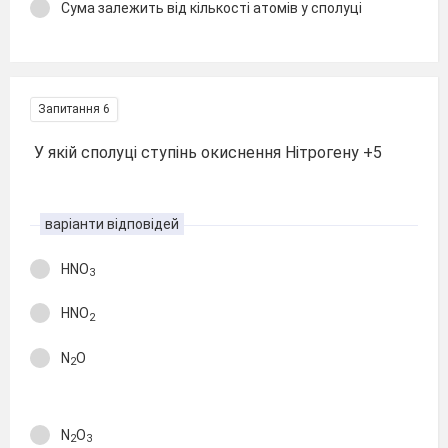
Сума залежить від кількості атомів у сполуці
Запитання 6
У якій сполуці ступінь окиснення Нітрогену +5
варіанти відповідей
HNO
3
HNO
2
N
O
2
N
O
2
3