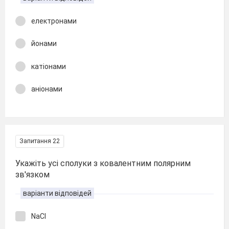
електронами
йонами
катіонами
аніонами
Запитання 22
Укажіть усі сполуки з ковалентним полярним
зв′язком
варіанти відповідей
NaCl