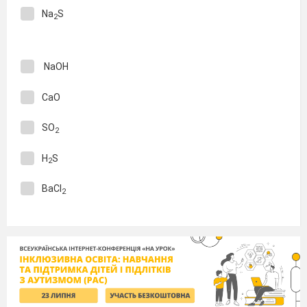
Na
S
2
NaOH
CaO
SO
2
H
S
2
BaCl
2