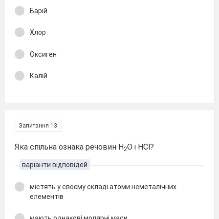
Барій
Хлор
Оксиген
Калій
Запитання 13
Яка спільна ознака речовин H
O і HCl?
2
варіанти відповідей
містять у своєму складі атоми неметалічних
елементів
мають однакові молярні маси