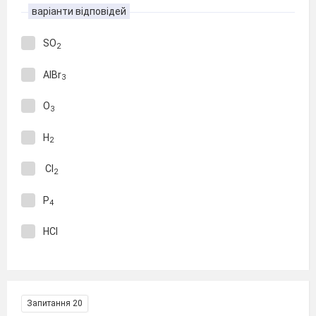
варіанти відповідей
SO
2
AlBr
3
O
3
H
2
Cl
2
P
4
HCl
Запитання 20