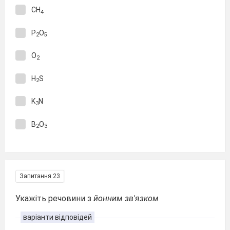
CH
4
P
O
2
5
O
2
H
S
2
K
N
3
B
O
2
3
Запитання 23
Укажіть речовини з
йонним зв′язком
варіанти відповідей