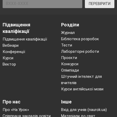
ПЕРЕВІРИТИ
Підвищення
Розділи
кваліфікації
Журнал
Бібліотека розробок
Підвищення кваліфікації
Тести
Вебінари
Лабораторні роботи
Конференції
Проєкти
Курси
Конкурси
Вектор
Олімпіади
Штучний інтелект для
вчителів
Курси англійської мови
Про нас
Інше
Про «На Урок»
Вхід для учнів (naurok.ua)
Співпраця закладів освіти
Матеріали до свят