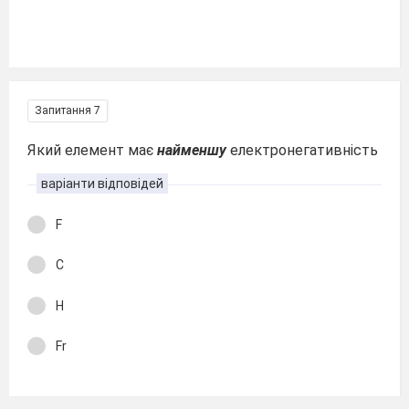
Запитання 7
Який елемент має
найменшу
електронегативність
варіанти відповідей
F
C
H
Fr