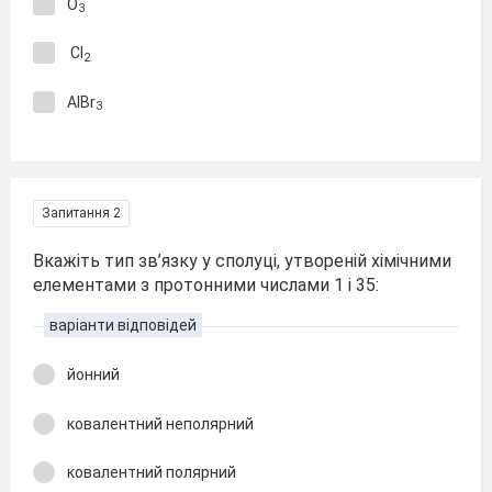
O
3
Cl
2
AlBr
3
Запитання 2
Вкажіть тип зв’язку у сполуці, утвореній хімічними
елементами з протонними числами 1 і 35:
варіанти відповідей
йонний
ковалентний неполярний
ковалентний полярний