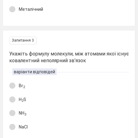
Металічний
Запитання 3
Укажіть формулу молекули, між атомами якої існує
ковалентний неполярний зв’язок
варіанти відповідей
Вr
2
H
S
2
NH
3
NaCl