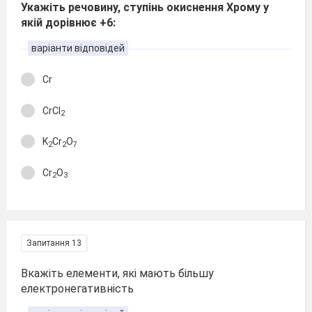
Укажіть речовину, ступінь окиснення Хрому у
якій дорівнює +6:
варіанти відповідей
Cr
CrCl
2
K
Cr
O
2
2
7
Cr
O
2
3
Запитання 13
Вкажіть елементи, які мають більшу
електронегативність