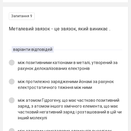
Запитання 9
Металевий звязок - це звязок, який виникає ..
варіанти відповідей
між позитивними катіонами в металі, утворений за
рахунок делокалізованих електронів
між протилежно зарядженими йонамі за рахунок
електростатичного тяжіння між ними
між атомом Гідрогену, що має частково позитивний
заряд, з атомом іншого хімічного елемента, що має
частковий негативний заряд і розташований в цій чи
інший молекулі
між атомами неметалевих елементів внаслідок