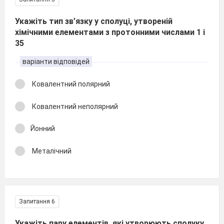
Укажіть тип зв’язку у сполуці, утвореній
хімічними елементами з протонними числами 1 і
35
варіанти відповідей
Ковалентний полярний
Ковалентний неполярний
Йонний
Металічний
Запитання 6
Укажіть пару елементів, які утворюють сполуку