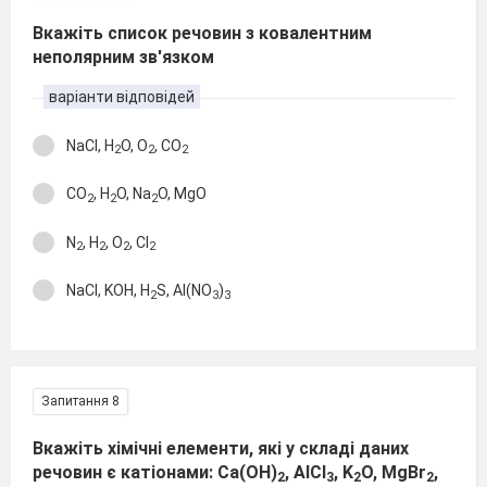
Вкажіть список речовин з ковалентним
неполярним зв'язком
варіанти відповідей
NaCl, H
O, O
, CO
2
2
2
CO
, H
O, Na
O, MgO
2
2
2
N
, H
, O
, Cl
2
2
2
2
NaCl, KOH, H
S, Al(NO
)
2
3
3
Запитання 8
Вкажіть хімічні елементи, які у складі даних
речовин є катіонами: Ca(OH)
, AlCl
, K
O, MgBr
,
2
3
2
2