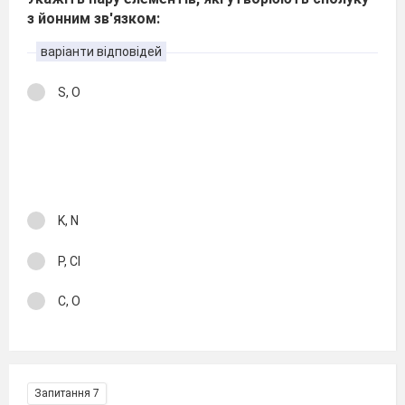
з йонним зв′язком:
варіанти відповідей
S, O
K, N
P, Cl
C, O
Запитання 7