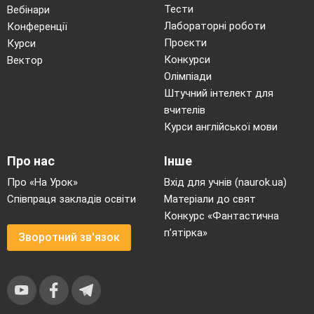
Тести
Вебінари
Лабораторні роботи
Конференції
Проєкти
Курси
Конкурси
Вектор
Олімпіади
Штучний інтелект для
вчителів
Курси англійської мови
Про нас
Інше
Про «На Урок»
Вхід для учнів (naurok.ua)
Співпраця закладів освіти
Матеріали до свят
Конкурс «Фантастична
п’ятірка»
Зворотний зв'язок