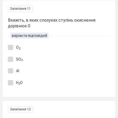
Запитання 11
Вкажіть, в яких сполуках ступінь окиснення
дорівнює 0
варіанти відповідей
O
2
SO
3
Al
H
O
2
Запитання 12