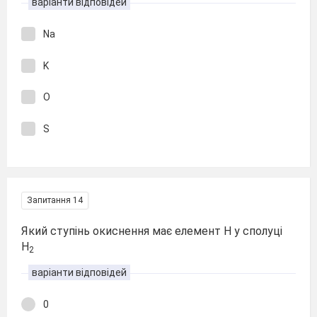
варіанти відповідей
Na
K
O
S
Запитання 14
Який ступінь окиснення має елемент Н у сполуці
Н
2
варіанти відповідей
0