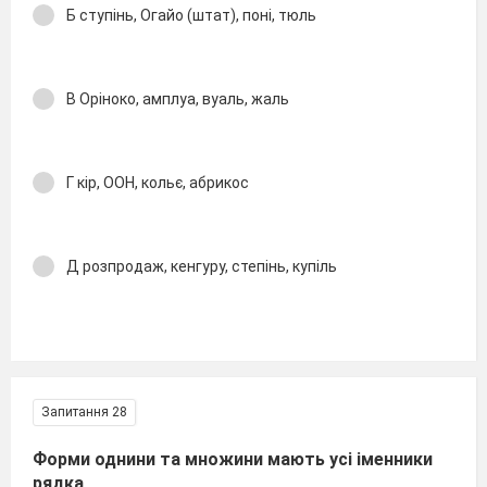
Б ступінь, Огайо (штат), поні, тюль
В Оріноко, амплуа, вуаль, жаль
Г кір, ООН, кольє, абрикос
Д розпродаж, кенгуру, степінь, купіль
Запитання 28
Форми однини та множини мають усі іменники
рядка