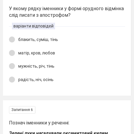
У якому рядку іменники у формі орудного відмінка
слід писати з апострофом?
варіанти відповідей
блакить, суміш, тінь
матір, кров, любов
мужність, річ, тінь
радість, ніч, осінь
Запитання 6
Познач іменники у реченні:
Зелені луки нагадували оксамитовий килим.