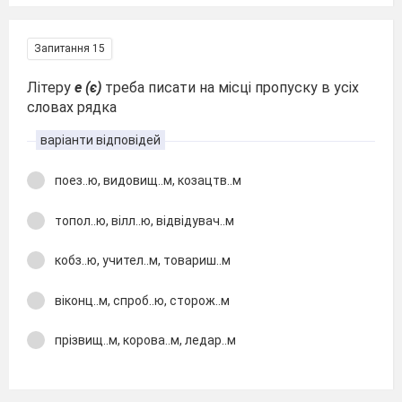
Запитання 15
Літеру
е (є)
треба писати на місці пропуску в усіх
словах рядка
варіанти відповідей
поез..ю, видовищ..м, козацтв..м
топол..ю, вілл..ю, відвідувач..м
кобз..ю, учител..м, товариш..м
віконц..м, спроб..ю, сторож..м
прізвищ..м, корова..м, ледар..м