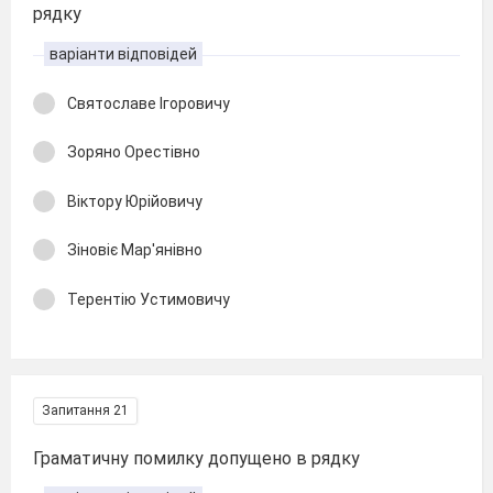
рядку
варіанти відповідей
Святославе Ігоровичу
Зоряно Орестівно
Віктору Юрійовичу
Зіновіє Мар'янівно
Терентію Устимовичу
Запитання 21
Граматичну помилку допущено в рядку