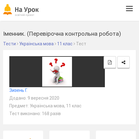
Tog
navi
Іменник. (Перевірочна контрольна робота)
Тести
Українська мова
11 клас
Тест
Зизень Г.
Додано: 9 вересня 2020
Предмет: Українська мова, 11 клас
Тест виконано: 168 разів