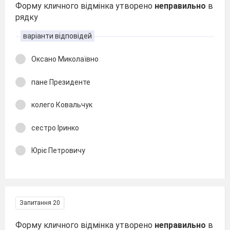
Форму кличного відмінка утворено
неправильно
в
рядку
варіанти відповідей
Оксано Миколаївно
пане Президенте
колего Ковальчук
сестро Іринко
Юріє Петровичу
Запитання 20
Форму кличного відмінка утворено
неправильно
в