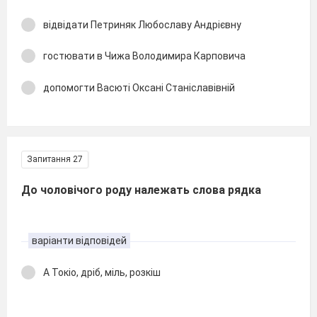
відвідати Петриняк Любославу Андрієвну
гостювати в Чижа Володимира Карповича
допомогти Васюті Оксані Станіславівній
Запитання 27
До чоловічого роду належать слова рядка
варіанти відповідей
А Токіо, дріб, міль, розкіш