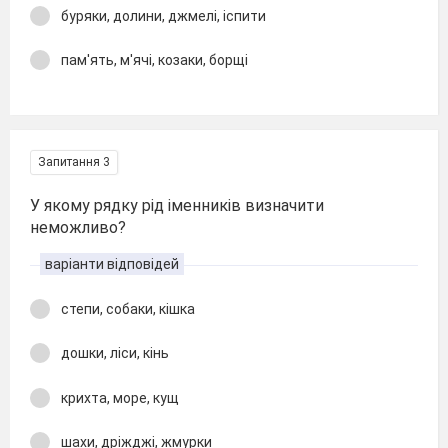
буряки, долини, джмелі, іспити
пам'ять, м'ячі, козаки, борщі
Запитання 3
У якому рядку рід іменників визначити
неможливо?
варіанти відповідей
степи, собаки, кішка
дошки, ліси, кінь
крихта, море, кущ
шахи, дріжджі, жмурки