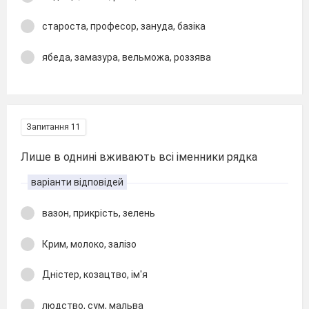
староста, професор, зануда, базіка
ябеда, замазура, вельможа, роззява
Запитання 11
Лише в однині вживають всі іменники рядка
варіанти відповідей
вазон, прикрість, зелень
Крим, молоко, залізо
Дністер, козацтво, ім'я
людство, сум, мальва