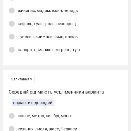
живопис, мадам, жовч, челядь
кефаль, гуаш, роль, нехворощ
тунель, скрижаль, бязь, ваніль
папороть, манжет, мігрень, туш
Запитання 9
Середній рід мають усці іменники варіанта
варіанти відповідей
кашне, метро, колібрі, манго
кохання, листя, шосе, Черкаси