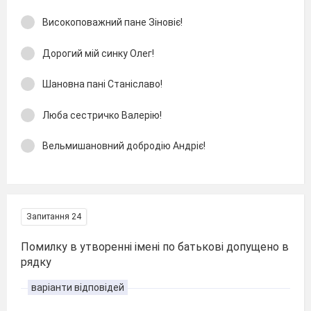
Високоповажний пане Зіновіє!
Дорогий мій синку Олег!
Шановна пані Станіславо!
Люба сестричко Валерію!
Вельмишановний добродію Андріє!
Запитання 24
Помилку в утворенні імені по батькові допущено в
рядку
варіанти відповідей