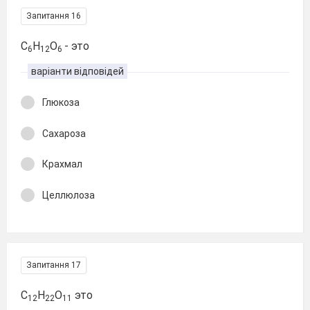
Запитання 16
С
Н
О
- это
6
12
6
варіанти відповідей
Глюкоза
Сахароза
Крахмал
Целлюлоза
Запитання 17
С
Н
О
это
12
22
11