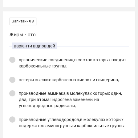
Запитання 8
Жиры - это:
варіанти відповідей
органические соединения,в состав которых входят
карбоксильные группы:
эстеры высших карбоновых кислот и глицерина;
производные аммиака,в молекулах которых один,
два, три атома Гидрогена заменены на
углеводородные радикалы;
производные углеводородов,в молекулах которых
содержатся аминогруппы и карбоксильные группы.