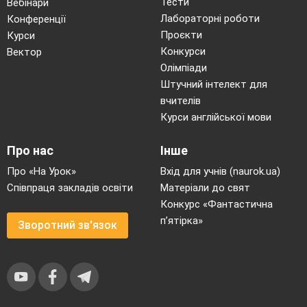
Тести
Вебінари
Лабораторні роботи
Конференції
Проєкти
Курси
Конкурси
Вектор
Олімпіади
Штучний інтелект для
вчителів
Курси англійської мови
Про нас
Інше
Про «На Урок»
Вхід для учнів (naurok.ua)
Співпраця закладів освіти
Матеріали до свят
Конкурс «Фантастична
п’ятірка»
Зворотний зв'язок