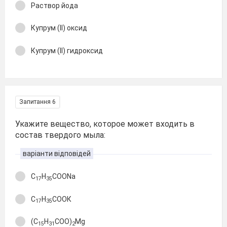
Раствор йода
Купрум (ІІ) оксид
Купрум (ІІ) гидроксид
Запитання 6
Укажите вещество, которое может входить в
состав твердого мыла:
варіанти відповідей
С
Н
СООNa
17
35
С
Н
СООК
17
35
(С
Н
СОО)
Mg
15
31
2