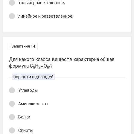
только разветвленное;
линейное и разветвленное.
Запитання 14
Для какого класса веществ характерна общая
формула C
H
O
?
n
2m
m
варіанти відповідей
Углеводы
Аминокислоты
Белки
Спирты