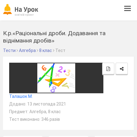
Tog
navi
К.р.«Раціональні дроби. Додавання та
віднімання дробів»
Тести
Алгебра
8 клас
Тест
Талашок М.
Додано: 13 листопада 2021
Предмет: Алгебра, 8 клас
Тест виконано: 346 разів