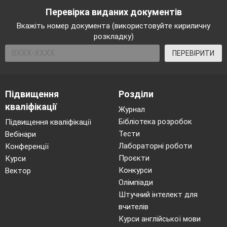
Перевірка виданих документів
Вкажіть номер документа (використовуйте кириличну
розкладку)
ПЕРЕВІРИТИ
Підвищення
Розділи
кваліфікації
Журнал
Бібліотека розробок
Підвищення кваліфікації
Тести
Вебінари
Лабораторні роботи
Конференції
Проєкти
Курси
Конкурси
Вектор
Олімпіади
Штучний інтелект для
вчителів
Курси англійської мови