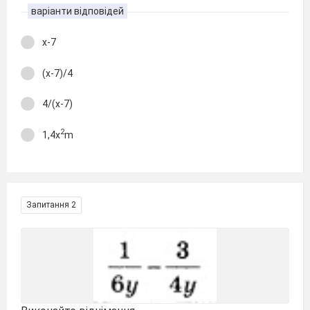
варіанти відповідей
х-7
(х-7)/4
4/(х-7)
2
1,4х
m
Запитання 2